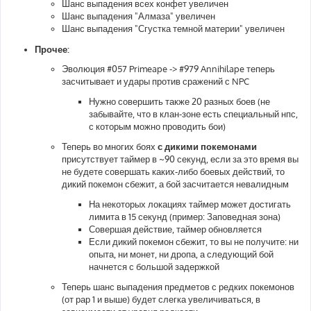
Шанс выпадения всех конфет увеличен
Шанс выпадения "Алмаза" увеличен
Шанс выпадения "Сгустка темной материи" увеличен
Прочее:
Эволюция #057 Primeape -> #979 Annihilape теперь
засчитывает и удары против сражений с NPC
Нужно совершить также 20 разных боев (не
забывайте, что в клан-зоне есть специальный нпс,
с которым можно проводить бои)
Теперь во многих боях
с дикими покемонами
присутствует таймер в ~90 секунд, если за это время вы
не будете совершать каких-либо боевых действий, то
дикий покемон сбежит, а бой засчитается невалидным
На некоторых локациях таймер может достигать
лимита в 15 секунд (пример: Заповедная зона)
Совершая действие, таймер обновляется
Если дикий покемон сбежит, то вы не получите: ни
опыта, ни монет, ни дропа, а следующий бой
начнется с большой задержкой
Теперь шанс выпадения предметов с редких покемонов
(от рар 1 и выше) будет слегка увеличиваться, в