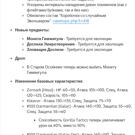
Ускорены интервалы нападения диких покемонов (как с
флейтами/бубнами, так и без них)
Обновлен состав "Коробочки со случайным
Эвольвером":
viewtopic.php?t=418
Новые предметы:
Монета Гиммигула
- Требуется для эволюции
Доспехи Умиротворения
- Требуется для эволюции
Зловещие Доспехи
- Требуется для эволюции
Дроп:
В Старом Особняке теперь можно выбить Монету
Гиммигула
Изменение базовых характеристик:
Zoroark [Hisui] - HP: 60->55, Атака: 105->100, Спец. Атака:
120->125, Скорость: 105->110
Kleavor - Атака: 130->135, Спец. Защита: 75->70
#555 Darmanitan [Galar] - Атака: 140->130, Защита: 55->60,
Спец. Защита: 55->60
Способность Gorilla Tactics теперь увеличивает
урон на 40%, вместо 50%.
#555 Darmanitan [Galar-Zen] - Атака: 160->150, Защита: