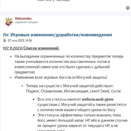
Makasimka
Администрация
Re: Игровые изменения/доработки/нововведения
С
07 ноя 2023, 14:36
о
о
[07.11.2023] Список изменений:
б
щ
На выпадение ограниченных по количеству предметов теперь
е
также учитывается количество выставленных лотов в
н
и
комиссионной лавке (как это было сделано с добычей
е
предметов)
Изменения всех игровых боссов (и Могучей защиты):
Теперь на существ с Могучей защитой действует:
Поджог, Отравление, Интоксикация, Leech Seed, Curse
Все эти статусы наносят
небольшой урон
существам с Могучей защитой и также резистятся
с количеством вашего общего урона по босу
Эти статусы эффективны только вначале, пока
босс имеет большой запас HP, ибо в данном случае
их процент урона зависит от текущего HP, а не
максимального