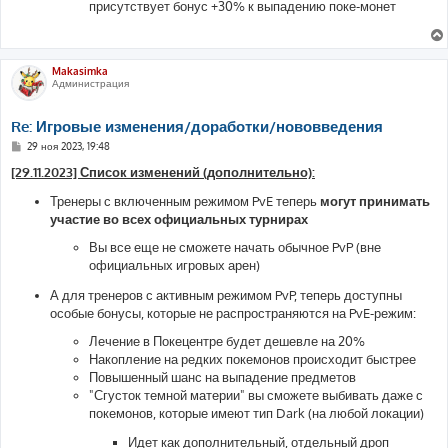
присутствует бонус +30% к выпадению поке-монет
Makasimka
Администрация
Re: Игровые изменения/доработки/нововведения
С
29 ноя 2023, 19:48
о
о
[29.11.2023] Список изменений (дополнительно):
б
щ
Тренеры с включенным режимом PvE теперь
могут принимать
е
участие во всех официальных турнирах
н
и
е
Вы все еще не сможете начать обычное PvP (вне
официальных игровых арен)
А для тренеров с активным режимом PvP, теперь доступны
особые бонусы, которые не распространяются на PvE-режим:
Лечение в Покецентре будет дешевле на 20%
Накопление на редких покемонов происходит быстрее
Повышенный шанс на выпадение предметов
"Сгусток темной материи" вы сможете выбивать даже с
покемонов, которые имеют тип Dark (на любой локации)
Идет как дополнительный, отдельный дроп