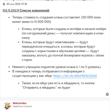
С
03 ноя 2023, 07:35
о
о
[03.11.2023] Список изменений:
б
щ
Теперь стоимость создания клана составляет 250 000 поке-
е
монет (вместо 15 000 000)
н
и
е
Кланы, которые были созданы в октябре и начале ноября
(по сегодняшний день) — получат компенсацию в клан-
казну
Кланы, которые будут неактивными — будут
периодически очищаться, а кланы, которые будут
созданы с корыстными и абузными целями — будут
наказаны, вплоть до полной блокировки игроков с обоих
сторон
Немного упрощено поднятие уровня клана (с 1 по 5 уровень)
В покедексе теперь отображается информация о
существующем у вас яйце:
https://skr.sh/sMcHW5cGOaX
Также, если яйцо уже есть в яйцедексе, то кнопки
"Отправить в яйцедекс" не будет
Makasimka
Администрация