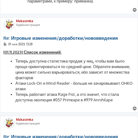
параметрами, к примеру: приманка).
Makasimka
Администрация
Re: Игровые изменения/доработки/нововведения
С
01 ноя 2023, 13:28
о
о
[01.11.2023] Список изменений:
б
щ
Теперь доступна статистика продаж у яиц, чтобы вам было
е
проще ориентироваться по средней цене. Обратите внимание,
н
и
цена может сильно варьироваться, ибо зависит от множества
е
факторов
Атаки Lock-On и Mind Reader - больше не зачаровывают OHKO
атаки
Теперь работает атака Rage Fist, а это значит, что стала
доступна эволюция #057 Primeape в #979 Annihilape
Makasimka
Администрация
Re: Игровые изменения/доработки/нововведения