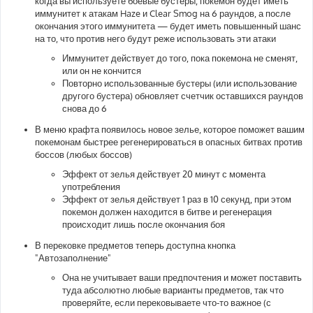
когда вы используете боевые бустеры, покемон будет иметь
и
иммунитет к атакам Haze и Clear Smog на 6 раундов, а после
е
окончания этого иммунитета — будет иметь повышенный шанс
на то, что против него будут реже использовать эти атаки
Иммунитет действует до того, пока покемона не сменят,
или он не кончится
Повторно использованные бустеры (или использование
другого бустера) обновляет счетчик оставшихся раундов
снова до 6
В меню крафта появилось новое зелье, которое поможет вашим
покемонам быстрее регенерироваться в опасных битвах против
боссов (любых боссов)
Эффект от зелья действует 20 минут с момента
употребления
Эффект от зелья действует 1 раз в 10 секунд, при этом
покемон должен находится в битве и регенерация
происходит лишь после окончания боя
В перековке предметов теперь доступна кнопка
"Автозаполнение"
Она не учитывает ваши предпочтения и может поставить
туда абсолютно любые варианты предметов, так что
проверяйте, если перековываете что-то важное (с