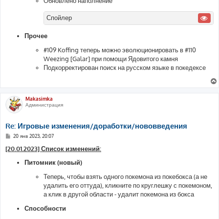
Обновлено наполнение
Спойлер
Прочее
#109 Koffing теперь можно эволюционировать в #110
Weezing [Galar] при помощи Ядовитого камня
Подкорректирован поиск на русском языке в покедексе
Makasimka
Администрация
Re: Игровые изменения/доработки/нововведения
С
20 янв 2023, 20:07
о
о
[20.01.2023] Список изменений:
б
щ
Питомник (новый)
е
н
Теперь, чтобы взять одного покемона из покебокса (а не
и
е
удалить его оттуда), кликните по круглешку с покемоном,
а клик в другой области - удалит покемона из бокса
Способности