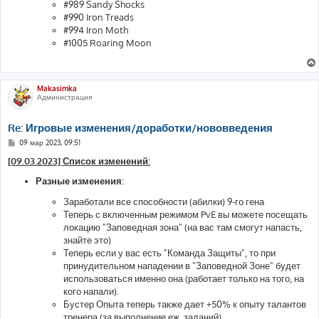
#989 Sandy Shocks
#990 Iron Treads
#994 Iron Moth
#1005 Roaring Moon
Makasimka
Администрация
Re: Игровые изменения/доработки/нововведения
С
09 мар 2023, 09:51
о
о
[09.03.2023] Список изменений:
б
щ
Разные изменения:
е
н
Заработали все способности (абилки) 9-го гена
и
е
Теперь с включенным режимом PvE вы можете посещать
локацию "Заповедная зона" (на вас там смогут напасть,
знайте это)
Теперь если у вас есть "Команда Защиты", то при
принудительном нападении в "Заповедной Зоне" будет
использоваться именно она (работает только на того, на
кого напали).
Бустер Опыта теперь также дает +50% к опыту талантов
тренера (за выполнение еж. заданий)