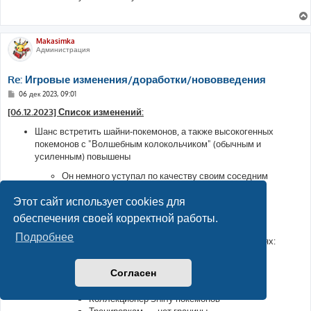
Makasimka
Администрация
Re: Игровые изменения/доработки/нововведения
С
06 дек 2023, 09:01
о
о
[06.12.2023] Список изменений:
б
щ
Шанс встретить шайни-покемонов, а также высокогенных
е
покемонов с "Волшебным колокольчиком" (обычным и
н
и
усиленным) повышены
е
Он немного уступал по качеству своим соседним
предметам, теперь — нет
Этот сайт использует cookies для
Игровые достижения:
обеспечения своей корректной работы.
Обновлены награды в некоторых достижениях
Подробнее
Добавлены новые этапы в некоторых достижениях:
Коллекционер предметов
Согласен
Мастер на все руки
Коллекционер покемонов
Коллекционер Shiny-покемонов
Тренировкам — нет границы