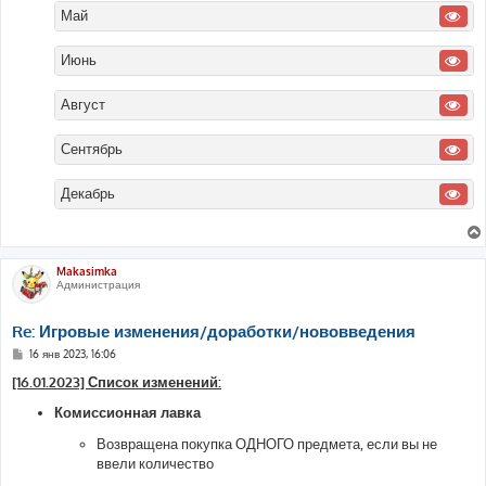
Май
Июнь
Август
Сентябрь
Декабрь
Makasimka
Администрация
Re: Игровые изменения/доработки/нововведения
С
16 янв 2023, 16:06
о
о
[16.01.2023] Список изменений:
б
щ
Комиссионная лавка
е
н
Возвращена покупка ОДНОГО предмета, если вы не
и
е
ввели количество