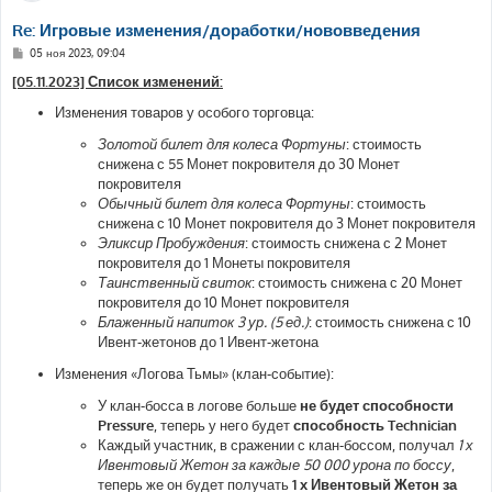
Re: Игровые изменения/доработки/нововведения
С
05 ноя 2023, 09:04
о
о
[05.11.2023] Список изменений:
б
щ
Изменения товаров у особого торговца:
е
н
Золотой билет для колеса Фортуны
: стоимость
и
е
снижена с 55 Монет покровителя до 30 Монет
покровителя
Обычный билет для колеса Фортуны
: стоимость
снижена с 10 Монет покровителя до 3 Монет покровителя
Эликсир Пробуждения
: стоимость снижена с 2 Монет
покровителя до 1 Монеты покровителя
Таинственный свиток
: стоимость снижена с 20 Монет
покровителя до 10 Монет покровителя
Блаженный напиток 3 ур. (5 ед.)
: стоимость снижена с 10
Ивент-жетонов до 1 Ивент-жетона
Изменения «Логова Тьмы» (клан-событие):
У клан-босса в логове больше
не будет способности
Pressure
, теперь у него будет
способность Technician
Каждый участник, в сражении с клан-боссом, получал
1 х
Ивентовый Жетон за каждые 50 000 урона по боссу
,
теперь же он будет получать
1 х Ивентовый Жетон за