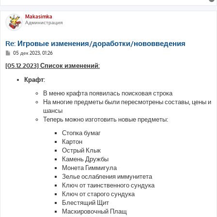
Makasimka
Администрация
Re: Игровые изменения/доработки/нововведения
С
05 дек 2023, 01:26
о
о
[05.12.2023] Список изменений:
б
щ
Крафт:
е
н
В меню крафта появилась поисковая строка
и
е
На многие предметы были пересмотрены составы, цены и
шансы
Теперь можно изготовить новые предметы:
Стопка бумаг
Картон
Острый Клык
Камень Дружбы
Монета Гиммигула
Зелье ослабления иммунитета
Ключ от таинственного сундука
Ключ от старого сундука
Блестящий Щит
Маскировочный Плащ