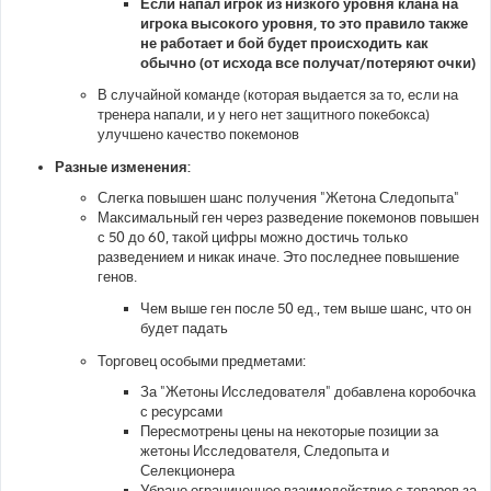
Если напал игрок из низкого уровня клана на
игрока высокого уровня, то это правило также
не работает и бой будет происходить как
обычно (от исхода все получат/потеряют очки)
В случайной команде (которая выдается за то, если на
тренера напали, и у него нет защитного покебокса)
улучшено качество покемонов
Разные изменения:
Слегка повышен шанс получения "Жетона Следопыта"
Максимальный ген через разведение покемонов повышен
с 50 до 60, такой цифры можно достичь только
разведением и никак иначе. Это последнее повышение
генов.
Чем выше ген после 50 ед., тем выше шанс, что он
будет падать
Торговец особыми предметами:
За "Жетоны Исследователя" добавлена коробочка
с ресурсами
Пересмотрены цены на некоторые позиции за
жетоны Исследователя, Следопыта и
Селекционера
Убрано ограниченное взаимодействие с товаров за