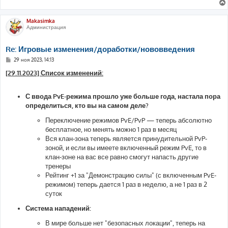
Makasimka
Администрация
Re: Игровые изменения/доработки/нововведения
С
29 ноя 2023, 14:13
о
о
[29.11.2023] Список изменений:
б
щ
е
С ввода PvE-режима прошло уже больше года, настала пора
н
и
определиться, кто вы на самом деле?
е
Переключение режимов PvE/PvP — теперь абсолютно
бесплатное, но менять можно 1 раз в месяц
Вся клан-зона теперь является принудительной PvP-
зоной, и если вы имеете включенный режим PvE, то в
клан-зоне на вас все равно смогут напасть другие
тренеры
Рейтинг +1 за "Демонстрацию силы" (с включенным PvE-
режимом) теперь дается 1 раз в неделю, а не 1 раз в 2
суток
Система нападений:
В мире больше нет "безопасных локации", теперь на