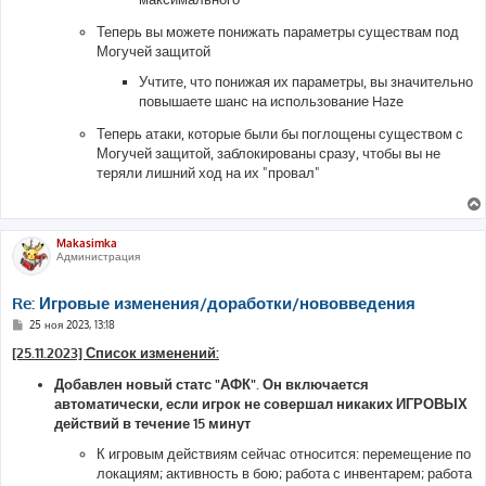
Теперь вы можете понижать параметры существам под
Могучей защитой
Учтите, что понижая их параметры, вы значительно
повышаете шанс на использование Haze
Теперь атаки, которые были бы поглощены существом с
Могучей защитой, заблокированы сразу, чтобы вы не
теряли лишний ход на их "провал"
Makasimka
Администрация
Re: Игровые изменения/доработки/нововведения
С
25 ноя 2023, 13:18
о
о
[25.11.2023] Список изменений:
б
щ
Добавлен новый статс "АФК". Он включается
е
автоматически, если игрок не совершал никаких ИГРОВЫХ
н
и
действий в течение 15 минут
е
К игровым действиям сейчас относится: перемещение по
локациям; активность в бою; работа с инвентарем; работа