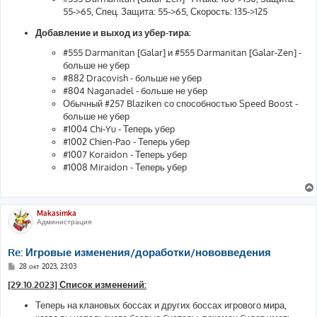
55->65, Спец. Защита: 55->65, Скорость: 135->125
Добавление и выход из убер-тира:
#555 Darmanitan [Galar] и #555 Darmanitan [Galar-Zen] -
больше не убер
#882 Dracovish - больше не убер
#804 Naganadel - больше не убер
Обычный #257 Blaziken со способностью Speed Boost -
больше не убер
#1004 Chi-Yu - Теперь убер
#1002 Chien-Pao - Теперь убер
#1007 Koraidon - Теперь убер
#1008 Miraidon - Теперь убер
Makasimka
Администрация
Re: Игровые изменения/доработки/нововведения
С
28 окт 2023, 23:03
о
о
[29.10.2023] Список изменений:
б
щ
Теперь на клановых боссах и других боссах игрового мира,
е
н