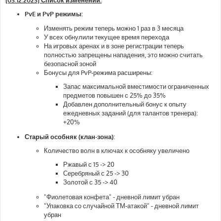
б
щ
PvE и PvP режимы:
е
н
Изменять режим теперь можно 1 раз в 3 месяца
и
е
У всех обнулили текущее время перехода
На игровых аренах и в зоне регистрации теперь
полностью запрещены нападения, это можно считать
безопасной зоной
Бонусы для PvP-режима расширены:
Запас максимальной вместимости ограниченных
предметов повышен с 25% до 35%
Добавлен дополнительный бонус к опыту
ежедневных заданий (для талантов тренера):
+20%
Старый особняк (клан-зона):
Количество волн в ключах к особняку увеличено
Ржавый с 15 -> 20
Серебряный с 25 -> 30
Золотой с 35 -> 40
"Фиолетовая конфета" - дневной лимит убран
"Упаковка со случайной ТМ-атакой" - дневной лимит
убран