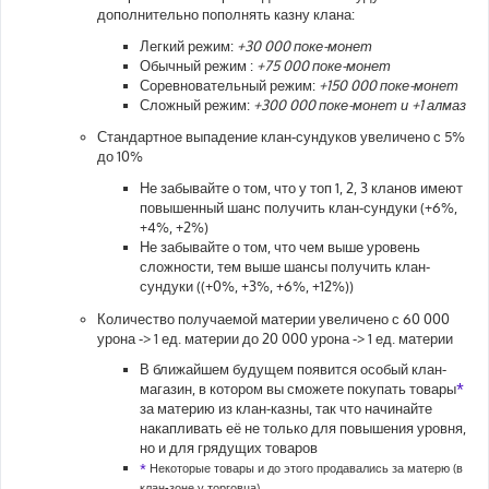
дополнительно пополнять казну клана:
Легкий режим:
+30 000 поке-монет
Обычный режим :
+75 000 поке-монет
Соревновательный режим:
+150 000 поке-монет
Сложный режим:
+300 000 поке-монет и +1 алмаз
Стандартное выпадение клан-сундуков увеличено с 5%
до 10%
Не забывайте о том, что у топ 1, 2, 3 кланов имеют
повышенный шанс получить клан-сундуки (+6%,
+4%, +2%)
Не забывайте о том, что чем выше уровень
сложности, тем выше шансы получить клан-
сундуки ((+0%, +3%, +6%, +12%))
Количество получаемой материи увеличено с 60 000
урона -> 1 ед. материи до 20 000 урона -> 1 ед. материи
В ближайшем будущем появится особый клан-
магазин, в котором вы сможете покупать товары
*
за материю из клан-казны, так что начинайте
накапливать её не только для повышения уровня,
но и для грядущих товаров
*
Некоторые товары и до этого продавались за матерю (в
клан-зоне у торговца)