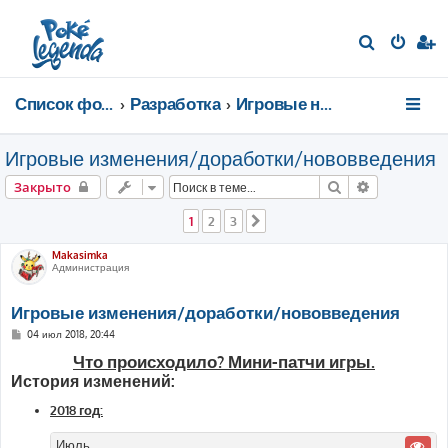
П
о
и
Список форумов
Разработка
Игровые новости
с
к
Игровые изменения/доработки/нововведения
Поиск
Расширенн
Закрыто
1
2
3
След.
Makasimka
Администрация
Игровые изменения/доработки/нововведения
С
04 июл 2018, 20:44
о
Что происходило? Мини-патчи игры.
о
б
История изменений:
щ
е
н
2018 год:
и
е
Июль