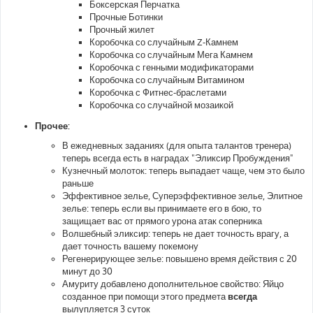
Боксерская Перчатка
Прочные Ботинки
Прочный жилет
Коробочка со случайным Z-Камнем
Коробочка со случайным Мега Камнем
Коробочка с генными модификаторами
Коробочка со случайным Витамином
Коробочка с Фитнес-браслетами
Коробочка со случайной мозаикой
Прочее:
В ежедневных заданиях (для опыта талантов тренера)
теперь всегда есть в наградах "Эликсир Пробуждения"
Кузнечный молоток: теперь выпадает чаще, чем это было
раньше
Эффективное зелье, Суперэффективное зелье, Элитное
зелье: теперь если вы принимаете его в бою, то
защищает вас от прямого урона атак соперника
Волшебный эликсир: теперь не дает точность врагу, а
дает точность вашему покемону
Регенерирующее зелье: повышено время действия с 20
минут до 30
Амуриту добавлено дополнительное свойство: Яйцо
созданное при помощи этого предмета
всегда
вылупляется 3 суток