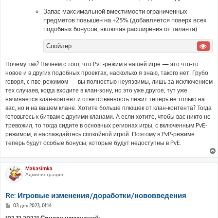
Запас максимальной вместимости ограниченных
предметов повышен на +25% (добавляется поверх всех
подобных бонусов, включая расширения от таланта)
Спойлер
Почему так? Начнем с того, что PvE-режим в нашей игре — это что-то
новое и в других подобных проектах, насколько я знаю, такого нет. Грубо
говоря, с пве-режимом — вы полностью неуязвимы, лишь за исключением
тех случаев, когда входите в клан-зону, но это уже другое, тут уже
начинается клан-контент и ответственность лежит теперь не только на
вас, но и на вашем клане. Хотите больше плюшек от клан-контента? Тогда
готовьтесь к битвам с другими кланами. А если хотите, чтобы вас никто не
тревожил, то тогда сидите в основных регионах игры, с включенным PvE-
режимом, и наслаждайтесь спокойной игрой. Поэтому в PvP-режиме
теперь будут особые бонусы, которые будут недоступны в PvE.
Makasimka
Администрация
Re: Игровые изменения/доработки/нововведения
С
03 дек 2023, 01:14
о
о
[03.12.2023] Список изменений: