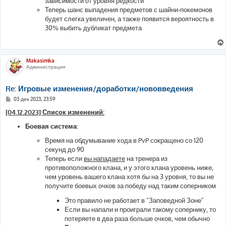
зависимости от уровня редкости
Теперь шанс выпадения предметов с шайни-покемонов
будет слегка увеличен, а также появится вероятность в
30% выбить дубликат предмета
Makasimka
Администрация
Re: Игровые изменения/доработки/нововведения
С
03 дек 2023, 23:59
о
о
[04.12.2023] Список изменений:
б
щ
Боевая система:
е
н
Время на обдумывание хода в PvP сокращено со 120
и
е
секунд до 90
Теперь если
вы нападаете
на тренера из
противоположного клана, и у этого клана уровень ниже,
чем уровень вашего клана хотя бы на 3 уровня, то вы не
получите боевых очков за победу над таким соперником
Это правило не работает в "Заповедной Зоне"
Если вы напали и проиграли такому сопернику, то
потеряете в два раза больше очков, чем обычно