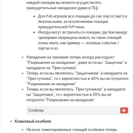
каждой локации вы можете осуществлять
принудительные нападение (даже в ПЦ)
Для PvE-игроков все локации до сих пор остаются
безопасными, за исключением локации
принудительной PvP-зоны
Иногда могут встречаться локации, где бои между
тренерами запрещены вовсе, но таких локаций
очень мало, как пример — игровые события /
портал в кз
Нападения на тренеров теперь всегда расходуют
"Разрешения на нападение", даже если вы "Защитник" и
нападаете на "Преступника"
Теперь если вы являетесь "Защитником" и нападаете на
"Преступника", то с вероятностью в 40% вы не потратите
"Разрешение на нападение"
Теперь если вы являетесь "Преступником" и нападаете
на "Защитника", то с вероятностью в 20% вы не
потратите "Разрешение на нападение"
Спойлер
Клановый особняк
На всех лимитированных локаций особняка теперь