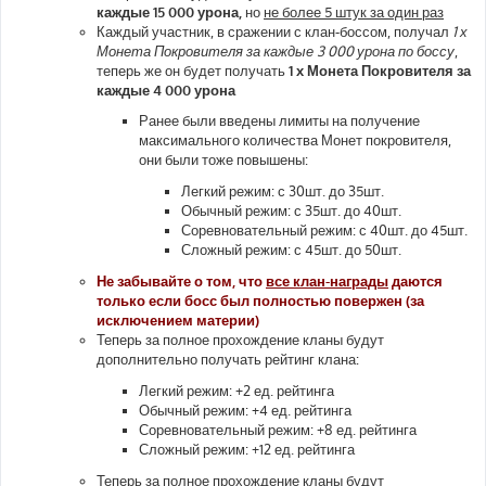
каждые 15 000 урона,
но
не более 5 штук за один раз
Каждый участник, в сражении с клан-боссом, получал
1 х
Монета Покровителя за каждые 3 000 урона по боссу
,
теперь же он будет получать
1 х Монета Покровителя за
каждые 4 000 урона
Ранее были введены лимиты на получение
максимального количества Монет покровителя,
они были тоже повышены:
Легкий режим: с 30шт. до 35шт.
Обычный режим: с 35шт. до 40шт.
Соревновательный режим: с 40шт. до 45шт.
Сложный режим: с 45шт. до 50шт.
Не забывайте о том, что
все клан-награды
даются
только если босс был полностью повержен (за
исключением материи)
Теперь за полное прохождение кланы будут
дополнительно получать рейтинг клана:
Легкий режим: +2 ед. рейтинга
Обычный режим: +4 ед. рейтинга
Соревновательный режим: +8 ед. рейтинга
Сложный режим: +12 ед. рейтинга
Теперь за полное прохождение кланы будут