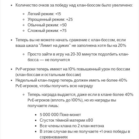
Количество очков за победу над клан-боосом было увеличено:
Легкий режим: +15
Упрощенный режим: +25
Обычный режим: +50
Сложный режим: +75
Теперь вы не можете начать сражение с клан-боссом, если
ваша шкала "Лимит на диких" не заполнена хотя бы на 20%
Просто зайти в игру на 20-30 минуток подолбить клан-
босса — не получится
PvP-игроки теперь имеют на 10% повышенный урон по боссам
(клан-боссам и остальным боссам)
Недельный клан-лидер теперь должен иметь не более 40%
PvE-игроков, чтобы получить всю награду
Теперь награда выдается, даже если в клане более 40%
PvE-игроков (вплоть до 100%), но из награды вы
получаете лишь:
5 000 000 Поке-монет
Сгусток тёмной материи х80
Все члены клана по 2 клан-жетона
В этом случае вы не получаете +1 очко победы в
соревнованиях