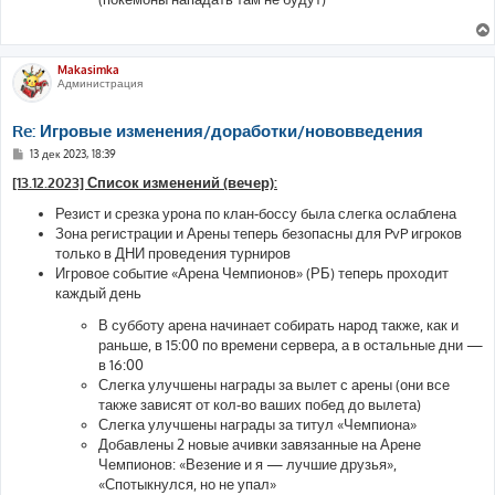
Makasimka
Администрация
Re: Игровые изменения/доработки/нововведения
С
13 дек 2023, 18:39
о
о
[13.12.2023] Список изменений (вечер):
б
щ
Резист и срезка урона по клан-боссу была слегка ослаблена
е
Зона регистрации и Арены теперь безопасны для PvP игроков
н
и
только в ДНИ проведения турниров
е
Игровое событие «Арена Чемпионов» (РБ) теперь проходит
каждый день
В субботу арена начинает собирать народ также, как и
раньше, в 15:00 по времени сервера, а в остальные дни —
в 16:00
Слегка улучшены награды за вылет с арены (они все
также зависят от кол-во ваших побед до вылета)
Слегка улучшены награды за титул «Чемпиона»
Добавлены 2 новые ачивки завязанные на Арене
Чемпионов: «Везение и я — лучшие друзья»,
«Спотыкнулся, но не упал»