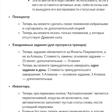
Эти атаки он все еще сможет использовать, если у
него не останется активных атак, либо если вы как-
то вынудите его воспроизвести статусные атаки
Покецентр:
Теперь вы можете сделать своих покемонов избранными
и сортировать их дополнительной опцией
Теперь вы можете искать только покемонов, у которых
отсутствует Древняя сила
Ежедневные задания (для прогресса тренера):
Теперь задание обновляется за Монеты Покровителя, а
не за Алмазы. Стоимость замены: основное задание —
25 монет, дополнительные — 15 монет
Теперь вы можете принудительно завершить
одно
задание в день
. Стоимость принудительного
завершения: 5 Алмазов — основное задание, 3 Алмаза
— дополнительные
Инвентарь:
Теперь при перековке кнопка "Автозаполнение" является
переключаемой, когда вы её включаете, она
автоматически заполняет пустые слоты снова, после
успешной перековки
Боевые бустеры теперь можно перековывать в другие