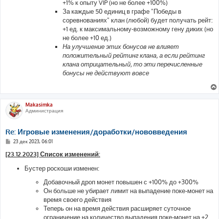
+1% к опыту VIP (но не более +100%)
За каждые 50 единиц в графе "Победы в
соревнованиях" клан (любой) будет получать рейт:
+1 ед. к максимальному-возможному гену диких (но
не более +10 ед.)
На улучшение этих бонусов не влияет
положительный рейтинг клана, а если рейтинг
клана отрицательный, то эти перечисленные
бонусы не действуют вовсе
Makasimka
Администрация
Re: Игровые изменения/доработки/нововведения
С
23 дек 2023, 06:01
о
о
[23.12.2023] Список изменений:
б
щ
Бустер роскоши изменен:
е
н
Добавочный дроп монет повышен с +100% до +300%
и
е
Он больше не убирает лимит на выпадение поке-монет на
время своего действия
Теперь он на время действия расширяет суточное
ограничение на количество выпадения поке-монет на +2