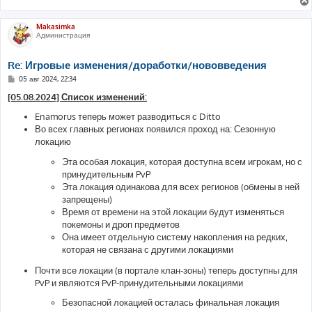
Makasimka
Администрация
Re: Игровые изменения/доработки/нововведения
С
05 авг 2024, 22:34
о
о
[05.08.2024] Список изменений:
б
щ
Enamorus теперь может разводиться с Ditto
е
Во всех главных регионах появился проход на: Сезонную
н
и
локацию
е
Эта особая локация, которая доступна всем игрокам, но с
принудительным PvP
Эта локация одинакова для всех регионов (обмены в ней
запрещены)
Время от времени на этой локации будут изменяться
покемоны и дроп предметов
Она имеет отдельную систему накопления на редких,
которая не связана с другими локациями
Почти все локации (в портале клан-зоны) теперь доступны для
PvP и являются PvP-принудительными локациями
Безопасной локацией осталась финальная локация