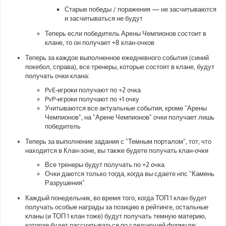
Старые победы / поражения — не засчитываются
и засчитываться не будут
Теперь если победитель Арены Чемпионов состоит в
клане, то он получает +8 клан-очков
Теперь за каждое выполненное ежедневного события (синий
покебол, справа), все тренеры, которые состоят в клане, будут
получать очки клана:
PvE-игроки получают по +2 очка
PvP-игроки получают по +1 очку
Учитываются все актуальные события, кроме "Арены
Чемпионов", на "Арене Чемпионов" очки получает лишь
победитель
Теперь за выполнение задания с "Темным порталом", тот, что
находится в Клан-зоне, вы также будете получать клан-очки
Все тренеры будут получать по +2 очка
Очки даются только тогда, когда вы сдаете нпс "Камень
Разрушения"
Каждый понедельник, во время того, когда ТОП 1 клан будет
получать особые награды за позицию в рейтинге, остальные
кланы (и ТОП 1 клан тоже) будут получать темную материю,
которая будет рассчитываться по следующей формуле: