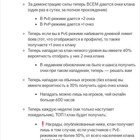
За демонстрацию силы теперь ВСЕМ даются очки клана
(один раз в сутки, за полное прохождение)
В PvE-режиме дается +2 очка
В PvP-режиме дается +1 очко
Теперь если вы в PvE-режиме набиваете дневной лимит
боев (тот, что отображается в профиле), то также
получаете +1 очко к клану
Теперь нападая на клан низкого уровня вы имеете 40%
вероятность отобрать у них 2 очка клана
В недавнем обновлении не было и шанса получить
очки при таком нападении, теперь — решать вам
Теперь нападая на обычных игроков (без клана) вы
имеете вероятность в 30% получить одно очко клана
Нападать можно лишь на игроков, чей онлайн
больше 600 часов
Теперь каждую неделю (как только наступает
понедельник), ТОП 1 клан будет получать:
Награды, опубликованные ниже, клан получает
лишь в том случае, если участников с PvE-
режимом не более 50%, от всего населения клана