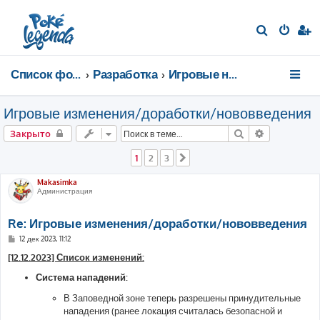
П
о
и
Список форумов
Разработка
Игровые новости
с
к
Игровые изменения/доработки/нововведения
Поиск
Расширенн
Закрыто
1
2
3
След.
Makasimka
Администрация
Re: Игровые изменения/доработки/нововведения
С
12 дек 2023, 11:12
о
о
[12.12.2023] Список изменений:
б
щ
Система нападений:
е
н
В Заповедной зоне теперь разрешены принудительные
и
е
нападения (ранее локация считалась безопасной и