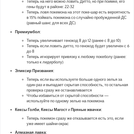
Теперь на него можно ловить Дитто, но при поимке, его
гены будут в районе: 22-32
Теперь ловя покемона на этот поке-шар есть вероятность
в 15% поймать покемона со случайно пробужденной ДС
(равный шанс для всех ДС)
Премиумбол:
Теперь увеличивает генокод 8 до 12 (ранее с 8 до 10)
Теперь если ловить дитто, то генокод будет увеличен с 6
до 8
Теперь игнорирует привязку к любому покеболу (ранее:
только к лидерболу)
Эликсир Призвания:
Теперь если вы используете больше одного зелья за
один раз и выпадает скрытая способность, то остальная
проверка сразу же останавливается
Чтобы избавиться от скрытой способности —
используйте по одному зелью на покемона
Кексы Голби
,
Кексы Магост
и
Пряные жвачки
:
Теперь покемон сразу же отказывается есть это, если
уже имеет шайни-окрас
Алмазная лавка: