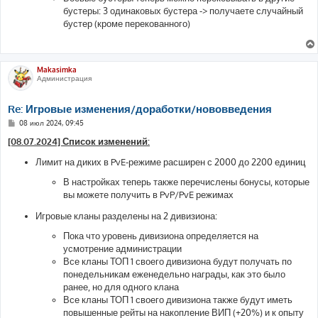
бустеры: 3 одинаковых бустера -> получаете случайный
бустер (кроме перекованного)
Makasimka
Администрация
Re: Игровые изменения/доработки/нововведения
С
08 июл 2024, 09:45
о
о
[08.07.2024] Список изменений:
б
щ
Лимит на диких в PvE-режиме расширен с 2000 до 2200 единиц
е
н
В настройках теперь также перечислены бонусы, которые
и
е
вы можете получить в PvP/PvE режимах
Игровые кланы разделены на 2 дивизиона:
Пока что уровень дивизиона определяется на
усмотрение администрации
Все кланы ТОП 1 своего дивизиона будут получать по
понедельникам еженедельно награды, как это было
ранее, но для одного клана
Все кланы ТОП 1 своего дивизиона также будут иметь
повышенные рейты на накопление ВИП (+20%) и к опыту