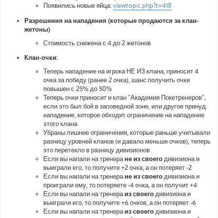
Появились новые яйца:
viewtopic.php?t=418
Разрешения на нападения (которые продаются за клан-
жетоны)
Стоимость снижена с 4 до 2 жетонов
Клан-очки:
Теперь нападение на игрока НЕ ИЗ клана, приносит 4
очка за победу (ранее 2 очка), шанс получить очки
повышен с 25% до 50%
Теперь очки приносит и клан "Академия Покетренеров",
если это был бой в заповедной зоне, или другое принуд.
нападение, которое обходит ограничение на нападение
этого клана
Убраны лишние ограничения, которые раньше учитывали
разницу уровней кланов (и давало меньше очков), теперь
это перетекло в разницу дивизионов
Если вы напали на тренера
не из своего
дивизиона и
выиграли его, то получите +2 очка, а он потеряет -2
Если вы напали на тренера
не из своего
дивизиона и
проиграли ему, то потеряете -4 очка, а он получит +4
Если вы напали на тренера
из своего
дивизиона и
выиграли его, то получите +6 очков, а он потеряет -6
Если вы напали на тренера
из своего
дивизиона и