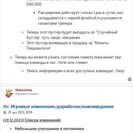
000 000
Расширение действует только 1 раз в сутки, оно
складывается с черной флейтой и улучшается
талантами тренера
Теперь этот бустер будет выпадать из "Случайный
Бустер" чуть чаще, чем ранее
Этот бустер возвращен в продажу за "Монеты
Покровителя"
Теперь вы можете узнать состояние лимита поке-монет при
помощи команды в чат: /limit или /лимит
Узнать информацию о всех доступных командах: /help
Makasimka
Администрация
Re: Игровые изменения/доработки/нововведения
С
29 дек 2023, 10:05
о
о
[29.12.2023] Список изменений:
б
щ
Небольшие улучшения в питомнике
е