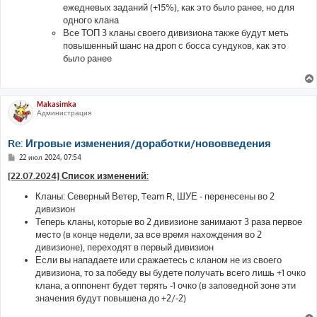
ежедневых заданий (+15%), как это было ранее, но для
одного клана
Все ТОП 3 кланы своего дивизиона также будут меть
повышенный шанс на дроп с босса сундуков, как это
было ранее
Makasimka
Администрация
Re: Игровые изменения/доработки/нововведения
С
22 июл 2024, 07:54
о
о
[22.07.2024] Список изменений:
б
щ
Кланы: Северный Ветер, Team R, ШУЕ - перенесены во 2
е
дивизион
н
и
Теперь кланы, которые во 2 дивизионе занимают 3 раза первое
е
место (в конце недели, за все время нахождения во 2
дивизионе), переходят в первый дивизион
Если вы нападаете или сражаетесь с кланом не из своего
дивизиона, то за победу вы будете получать всего лишь +1 очко
клана, а оппонент будет терять -1 очко (в заповедной зоне эти
значения будут повышена до +2/-2)