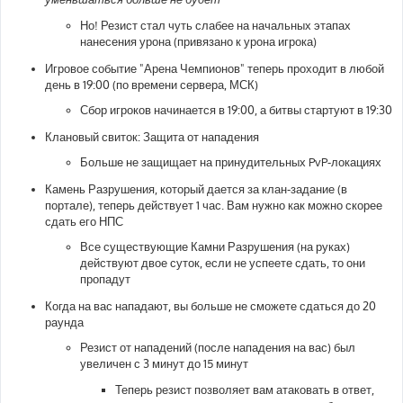
е
Но! Резист стал чуть слабее на начальных этапах
нанесения урона (привязано к урона игрока)
Игровое событие "Арена Чемпионов" теперь проходит в любой
день в 19:00 (по времени сервера, МСК)
Сбор игроков начинается в 19:00, а битвы стартуют в 19:30
Клановый свиток: Защита от нападения
Больше не защищает на принудительных PvP-локациях
Камень Разрушения, который дается за клан-задание (в
портале), теперь действует 1 час. Вам нужно как можно скорее
сдать его НПС
Все существующие Камни Разрушения (на руках)
действуют двое суток, если не успеете сдать, то они
пропадут
Когда на вас нападают, вы больше не сможете сдаться до 20
раунда
Резист от нападений (после нападения на вас) был
увеличен с 3 минут до 15 минут
Теперь резист позволяет вам атаковать в ответ,