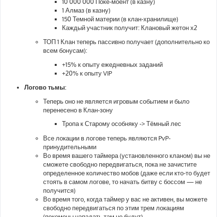
10 000 000 Поке-моент (в казну)
1 Алмаз (в казну)
150 Темной материи (в клан-хранилище)
Каждый участник получит: Клановый жетон х2
ТОП 1 Клан теперь пассивно получает (дополнительно ко
всем бонусам):
+15% к опыту ежедневных заданий
+20% к опыту VIP
Логово тьмы:
Теперь оно не является игровым событием и было
перенесено в Клан-зону
Тропа к Старому особняку -> Тёмный лес
Все локации в логове теперь являются PvP-
принудительными
Во время вашего таймера (установленного кланом) вы не
сможете свободно передвигаться, пока не зачистите
определенное количество мобов (даже если кто-то будет
стоять в самом логове, то начать битву с боссом — не
получится)
Во время того, когда таймер у вас не активен, вы можете
свободно передвигаться по этим трем локациям
(покемоны нападать там не будут)