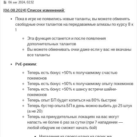
С
06 авг 2024, 02:32
о
о
[06.08.2024] Список изменений:
б
щ
Пока в игре не появились новые таланты, вы можете обменять
е
свободные очки талантов на передаваемые алмазы по курсу 8 к
н
и
1
е
Эта функция останется и после появления
дополнительных талантов
Вы можете обменивать очки даже если у вас не вкачаны
все таланты
PvE-режим:
Теперь есть бонус +50% к получаемому счастью
покемонов
Теперь есть бонус +50% к получаемому опыту покемонов
Теперь есть бонус +50% к шансу встречи шайни-
покемонов
Теперь опыт БП будет копиться на 80% быстрее
Теперь бустер опыта БП в день можно выбить до 25 штук
(а не 20)
Теперь на принудительных локациях на вас могут
напасть не более 6 раз за сутки (при 7 нападении —
любой обидчик не сможет начать бой)
Нападения из своего клана на своих же