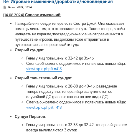
Re: Игровые изменения/доработки/нововведения
С
14 авг 2024, 07:24
о
о
[14.08.2024] Список изменений:
б
щ
На корабле и поезде теперь есть Сестра Джой. Она оказывает
е
помощь лишь тем, кто отправился в путь. Также теперь, чтобы
н
и
нападать на корабле/поезде/дирижабле на отправившихся в
е
путешествие игроков, вы должны тоже отправиться в
путешествие, а не просто зайти туда.
Старый сундук:
Гены у яиц повышены с 32-42 до 35-45
Слегка обновлено содержимое и появились новые яйца:
viewtopic.php?t=418
Старый таинственный сундук:
Гены у яиц повышены с 28-38 до 40-45, разведение
теперь недоступно, теперь яйцо вылупляется со
случайной ДС (равные шансы на все виды ДС)
Слегка обновлено содержимое и появились новые яйца:
viewtopic.php?t=418
Сундук Пиратов:
Гены у яиц повышены с 32-38 до 32-42, теперь яйца в нем
всегда вылупляются 3 суток