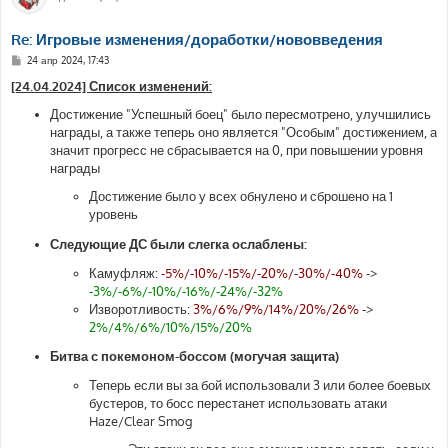
Re: Игровые изменения/доработки/нововведения
С
24 апр 2024, 17:43
о
о
[24.04.2024] Список изменений:
б
щ
Достижение "Успешный боец" было пересмотрено, улучшились
е
награды, а также теперь оно является "Особым" достижением, а
н
и
значит прогресс не сбрасывается на 0, при повышении уровня
е
награды
Достижение было у всех обнулено и сброшено на 1
уровень
Следующие ДС были слегка ослаблены:
Камуфляж:
-5%/-10%/-15%/-20%/-30%/-40%
->
-3%/-6%/-10%/-16%/-24%/-32%
Изворотливость:
3%/6%/9%/14%/20%/26%
->
2%/4%/6%/10%/15%/20%
Битва с покемоном-боссом (могучая защита)
Теперь если вы за бой использовали 3 или более боевых
бустеров, то босс перестанет использовать атаки
Haze/Clear Smog