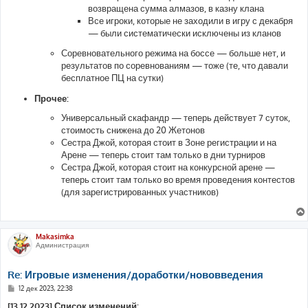
возвращена сумма алмазов, в казну клана
Все игроки, которые не заходили в игру с декабря
— были систематически исключены из кланов
Соревновательного режима на боссе — больше нет, и
результатов по соревнованиям — тоже (те, что давали
бесплатное ПЦ на сутки)
Прочее:
Универсальный скафандр — теперь действует 7 суток,
стоимость снижена до 20 Жетонов
Сестра Джой, которая стоит в Зоне регистрации и на
Арене — теперь стоит там только в дни турниров
Сестра Джой, которая стоит на конкурсной арене —
теперь стоит там только во время проведения контестов
(для зарегистрированных участников)
Makasimka
Администрация
Re: Игровые изменения/доработки/нововведения
С
12 дек 2023, 22:38
о
о
[13.12.2023] Список изменений: