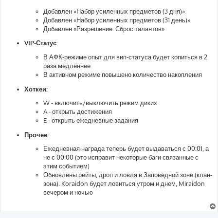
Добавлен «Набор усиленных предметов (3 дня)»
Добавлен «Набор усиленных предметов (31 день)»
Добавлен «Разрешение: Сброс талантов»
VIP-Статус:
В АФК-режиме опыт для вип-статуса будет копиться в 2
раза медленнее
В активном режиме повышено количество накопления
Хоткеи:
W - включить/выключить режим диких
A - открыть достижения
E - открыть ежедневные задания
Прочее:
Ежедневная награда теперь будет выдаваться с 00:01, а
не с 00:00 (это исправит некоторые баги связанные с
этим событием)
Обновлены рейты, дроп и ловля в Заповедной зоне (клан-
зона). Koraidon будет ловиться утром и днем, Miraidon
вечером и ночью