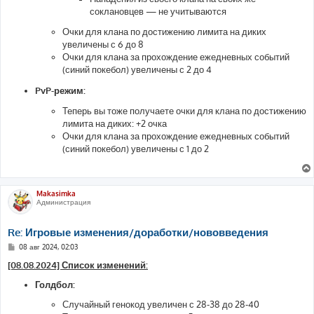
соклановцев — не учитываются
Очки для клана по достижению лимита на диких
увеличены с 6 до 8
Очки для клана за прохождение ежедневных событий
(синий покебол) увеличены с 2 до 4
PvP-режим:
Теперь вы тоже получаете очки для клана по достижению
лимита на диких: +2 очка
Очки для клана за прохождение ежедневных событий
(синий покебол) увеличены с 1 до 2
Makasimka
Администрация
Re: Игровые изменения/доработки/нововведения
С
08 авг 2024, 02:03
о
о
[08.08.2024] Список изменений:
б
щ
Голдбол:
е
н
Случайный генокод увеличен с 28-38 до 28-40
и
е