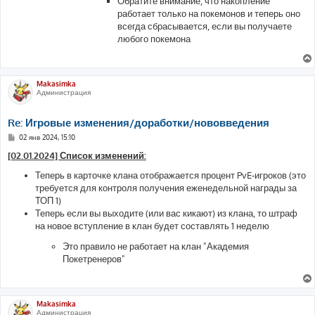
Обратите внимание, что накопление
работает только на покемонов и теперь оно
всегда сбрасывается, если вы получаете
любого покемона
Makasimka
Администрация
Re: Игровые изменения/доработки/нововведения
С
02 янв 2024, 15:10
о
о
[02.01.2024] Список изменений:
б
щ
Теперь в карточке клана отображается процент PvE-игроков (это
е
требуется для контроля получения еженедельной награды за
н
и
ТОП 1)
е
Теперь если вы выходите (или вас кикают) из клана, то штраф
на новое вступление в клан будет составлять 1 неделю
Это правило не работает на клан "Академия
Покетренеров"
Makasimka
Администрация