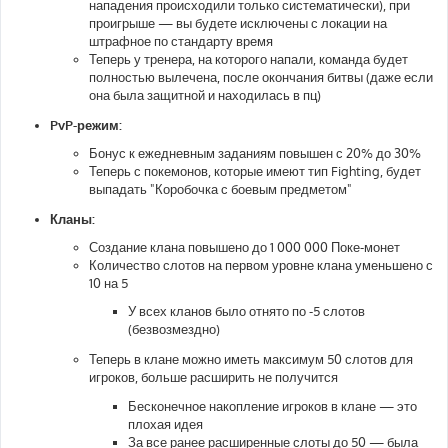
нападения происходили только систематически), при
проигрыше — вы будете исключены с локации на
штрафное по стандарту время
Теперь у тренера, на которого напали, команда будет
полностью вылечена, после окончания битвы (даже если
она была защитной и находилась в пц)
PvP-режим:
Бонус к ежедневным заданиям повышен с 20% до 30%
Теперь с покемонов, которые имеют тип Fighting, будет
выпадать "Коробочка с боевым предметом"
Кланы:
Создание клана повышено до 1 000 000 Поке-монет
Количество слотов на первом уровне клана уменьшено с
10 на 5
У всех кланов было отнято по -5 слотов
(безвозмездно)
Теперь в клане можно иметь максимум 50 слотов для
игроков, больше расширить не получится
Бесконечное накопление игроков в клане — это
плохая идея
За все ранее расширенные слоты до 50 — была