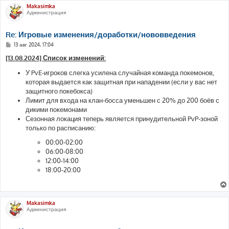
Makasimka
Администрация
Re: Игровые изменения/доработки/нововведения
С
13 авг 2024, 17:04
о
о
[13.08.2024] Список изменений:
б
щ
У PvE-игроков слегка усилена случайная команда покемонов,
е
которая выдается как защитная при нападении (если у вас нет
н
и
защитного покебокса)
е
Лимит для входа на клан-босса уменьшен с 20% до 200 боёв с
дикими покемонами
Сезонная локация теперь является принудительной PvP-зоной
только по расписанию:
00:00-02:00
06:00-08:00
12:00-14:00
18:00-20:00
Makasimka
Администрация