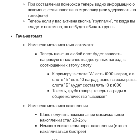
н
При составлении покебокса теперь видно информацию о
и
е
покемоне, если навести на стрелочку (или удерживать на
телефоне)
Теперь если у вас активна кнопка "группами", то когда вы
кладете покемона, он не будет сбивать группы
Гача-автомат
Изменена механика гача-автомата:
Теперь шанс на любой слот будет зависеть
напрямую от количества доступных наград, в
соотношении к этому слоту
К примеру: в слоте "А" есть 1000 наград, а в
слоте "Б" есть 10 наград, шанс на розыгрышь
слота "Б" будет составлять 10 к 1000
То есть, грубо говоря, теперь награды =
общее количество "шариков"
Изменена механика накопления:
Шанс получить покемона при максимальном
накоплении стал 20-25%
Немного снижен сам порог накопления (станет
накапливаться быстрее)