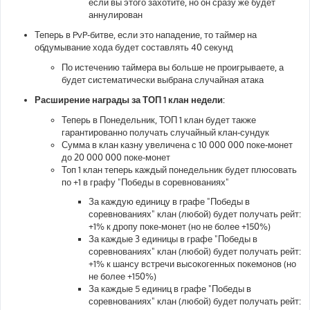
если вы этого захотите, но он сразу же будет
аннулирован
Теперь в PvP-битве, если это нападение, то таймер на
обдумывание хода будет составлять 40 секунд
По истечению таймера вы больше не проигрываете, а
будет систематически выбрана случайная атака
Расширение награды за ТОП 1 клан недели:
Теперь в Понедельник, ТОП 1 клан будет также
гарантированно получать случайный клан-сундук
Сумма в клан казну увеличена с 10 000 000 поке-монет
до 20 000 000 поке-монет
Топ 1 клан теперь каждый понедельник будет плюсовать
по +1 в графу "Победы в соревнованиях"
За каждую единицу в графе "Победы в
соревнованиях" клан (любой) будет получать рейт:
+1% к дропу поке-монет (но не более +150%)
За каждые 3 единицы в графе "Победы в
соревнованиях" клан (любой) будет получать рейт:
+1% к шансу встречи высокогенных покемонов (но
не более +150%)
За каждые 5 единиц в графе "Победы в
соревнованиях" клан (любой) будет получать рейт: