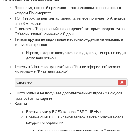
б
щ
Леопольд, который принимает части мозаики, теперь стоит в
е
каждом Покемаркете
н
и
ТОП 1 игрок, за рейтинг активности, теперь получает 6 Алмазов,
е
а не 8 Алмазов
Стоимость "Разрешений на нападение", которые продаются за
"Жетоны клана", снижено с 8 до 4
Теперь друзья не видят ваше местонахождение на локации, а
только ваш регион
Игроки, которые находятся не в друзьях, теперь не видят
даже ваш регион
Теперь в "Лавке заступника" и на "Рынке аферистов" можно
приобрести: "Всевидящее око"
Спойлер
Никто больше не получает дополнительных игровых бонусов
(рейтов) от нападения
Кланы:
Боевые очки у ВСЕХ кланов СБРОШЕНЫ!
Боевые очки ВСЕХ кланов теперь также сбрасываются
каждый понедельник
Каждый понедельник все начинают с 0 боевых