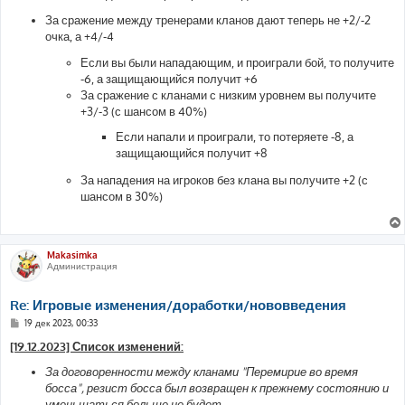
За сражение между тренерами кланов дают теперь не +2/-2
очка, а +4/-4
Если вы были нападающим, и проиграли бой, то получите
-6, а защищающийся получит +6
За сражение с кланами с низким уровнем вы получите
+3/-3 (с шансом в 40%)
Если напали и проиграли, то потеряете -8, а
защищающийся получит +8
За нападения на игроков без клана вы получите +2 (с
шансом в 30%)
Makasimka
Администрация
Re: Игровые изменения/доработки/нововведения
С
19 дек 2023, 00:33
о
о
[19.12.2023] Список изменений:
б
щ
За договоренности между кланами "Перемирие во время
е
босса", резист босса был возвращен к прежнему состоянию и
н
и
уменьшаться больше не будет