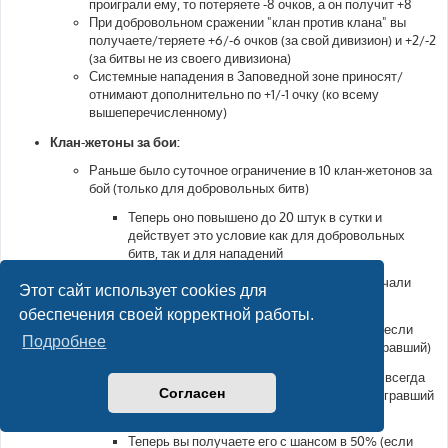
проиграли ему, то потеряете -8 очков, а он получит +8
При добровольном сражении "клан против клана" вы
получаете/теряете +6/-6 очков (за свой дивизион) и +2/-2
(за битвы не из своего дивизиона)
Системные нападения в Заповедной зоне приносят/
отнимают дополнительно по +1/-1 очку (ко всему
вышеперечисленному)
Клан-жетоны за бои:
Раньше было суточное ограничение в 10 клан-жетонов за
бой (только для добровольных битв)
Теперь оно повышено до 20 штук в сутки и
действует это условие как для добровольных
битв, так и для нападений
Раньше при клановом нападении вы всегда получали
Этот сайт использует cookies для
клан-жетон (как победитель, так и проигравший)
обеспечения своей корректной работы.
Теперь вы получаете его с шансом в 50% (если
Подробнее
получает победитель, то получает и проигравший)
Раньше при обычном бое "клан против клана" вы всегда
Согласен
получали клан-жетон (как победитель, так и проигравший
(если у него был рейтинг выше -30ед.))
Теперь вы получаете его с шансом в 50% (если