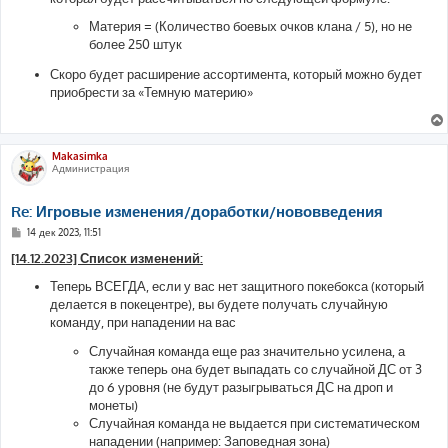
Материя = (Количество боевых очков клана / 5), но не
более 250 штук
Скоро будет расширение ассортимента, который можно будет
приобрести за «Темную материю»
Makasimka
Администрация
Re: Игровые изменения/доработки/нововведения
С
14 дек 2023, 11:51
о
о
[14.12.2023] Список изменений:
б
щ
Теперь ВСЕГДА, если у вас нет защитного покебокса (который
е
делается в покецентре), вы будете получать случайную
н
и
команду, при нападении на вас
е
Случайная команда еще раз значительно усилена, а
также теперь она будет выпадать со случайной ДС от 3
до 6 уровня (не будут разыгрываться ДС на дроп и
монеты)
Случайная команда не выдается при систематическом
нападении (например: Заповедная зона)