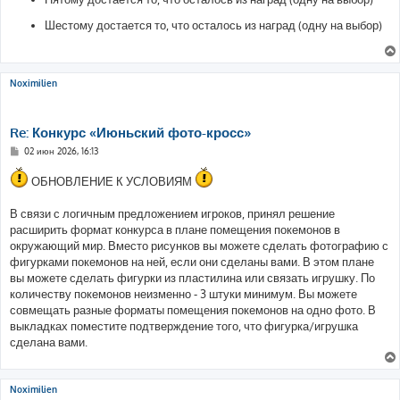
Шестому достается то, что осталось из наград (одну на выбор)
Noximilien
Re: Конкурс «Июньский фото-кросс»
С
02 июн 2026, 16:13
о
о
ОБНОВЛЕНИЕ К УСЛОВИЯМ
б
щ
е
В связи с логичным предложением игроков, принял решение
н
и
расширить формат конкурса в плане помещения покемонов в
е
окружающий мир. Вместо рисунков вы можете сделать фотографию с
фигурками покемонов на ней, если они сделаны вами. В этом плане
вы можете сделать фигурки из пластилина или связать игрушку. По
количеству покемонов неизменно - 3 штуки минимум. Вы можете
совмещать разные форматы помещения покемонов на одно фото. В
выкладках поместите подтверждение того, что фигурка/игрушка
сделана вами.
Noximilien