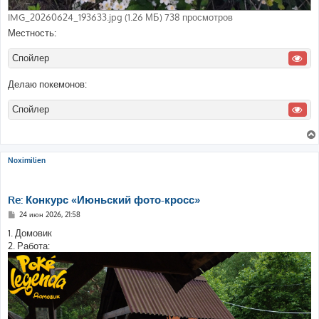
IMG_20260624_193633.jpg (1.26 МБ) 738 просмотров
Местность:
Спойлер
Делаю покемонов:
Спойлер
Noximilien
Re: Конкурс «Июньский фото-кросс»
С
24 июн 2026, 21:58
о
о
1. Домовик
б
2. Работа:
щ
е
н
и
е