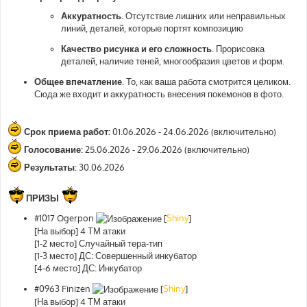
Аккуратность.
Отсутствие лишних или неправильных
линий, деталей, которые портят композицию
Качество рисунка и его сложность.
Прорисовка
деталей, наличие теней, многообразия цветов и форм.
Общее впечатление.
То, как ваша работа смотрится целиком.
Сюда же входит и аккуратность внесения покемонов в фото.
Срок приема работ:
01.06.2026 - 24.06.2026 (включительно)
Голосование:
25.06.2026 - 29.06.2026 (включительно)
Результаты:
30.06.2026
ПРИЗЫ
#1017 Ogerpon
[
Shiny
]
[На выбор] 4 ТМ атаки
[1-2 место] Случайный тера-тип
[1-3 место] ДС: Совершенный инкубатор
[4-6 место] ДС: Инкубатор
#0963 Finizen
[
Shiny
]
[На выбор] 4 ТМ атаки