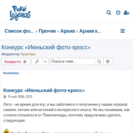
П
о
и
Список форумов
Прочее
Архив
Архив конкурсов
с
к
Конкурс «Июньский фото-кросс»
Модератор:
Кураторы
Поиск
Расширенн
Закрыто
Noximilien
Конкурс «Июньский фото-кросс»
С
31 май 2026, 22:51
о
о
Лето - не время для игр, и мы заботимся о получении у наших игроков
б
свежих летних впечатлений и интересного опыта. Но мы понимаем, как
щ
е
сложно отказаться от Покелегенды, поэтому предлагаем сделать
н
следующее:
и
е