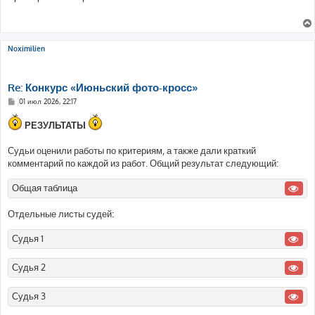
б
щ
е
н
и
е
Noximilien
Re: Конкурс «Июньский фото-кросс»
С
01 июл 2026, 22:17
о
о
РЕЗУЛЬТАТЫ
б
щ
е
Судьи оценили работы по критериям, а также дали краткий
н
и
комментарий по каждой из работ. Общий результат следующий:
е
Общая таблица
Отдельные листы судей:
Судья 1
Судья 2
Судья 3