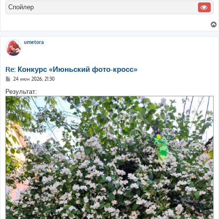
Спойлер
umetora
Re: Конкурс «Июньский фото-кросс»
С
24 июн 2026, 21:30
о
о
Результат:
б
щ
е
н
и
е