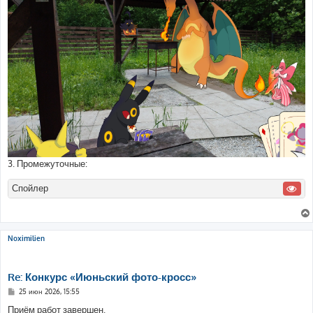
3. Промежуточные:
Спойлер
Noximilien
Re: Конкурс «Июньский фото-кросс»
С
25 июн 2026, 15:55
о
о
Приём работ завершен.