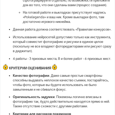
сфотографируйте отдельно, по возможности приложите
док-во того, что они сделаны вами (процесс создания).
На готовой работе и выкладках присутствует надпись
«Pokelegenda» и ваш ник. Кроме выкладки фото, там
достаточно игрового никнейма.
Данная работа должна соответствовать «Правилам конкурсов».
Использование нейросетей допустимо только как инструмента,
который совместит фотографию и рисунки в единое целое
(поскольку не все владеют фоторедакторами или рисуют сразу
в диджитал).
4 работы - 3 призовых места; 8 и более работ - 6 призовых мест.
КРИТЕРИИ ОЦЕНИВАНИЯ
Качество фотографии.
Даже самые простые смартфоны
способны выдавать неплохое качество съемки, постарайтесь,
чтобы фото, которые вы будете использовать не было
замыленным и не сбивался фокус.
Оригинальность задумки.
Покемоны логично вписаны в
фотографию так, будто действительно находятся прямо в ней.
Также отсутствие схожести с другими работами.
Критерии для рисунков покемонов