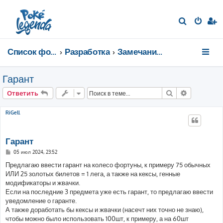
П
о
и
Список форумов
Разработка
Замечания и предложения
с
к
Гарант
Поиск
Расширен
Ответить
RiGell
Гарант
С
05 июл 2024, 23:52
о
о
Предлагаю ввести гарант на колесо фортуны, к примеру 75 обычных
б
ИЛИ 25 золотых билетов = 1 лега, а также на кексы, генные
щ
е
модификаторы и жвачки.
н
Если на последние 3 предмета уже есть гарант, то предлагаю ввести
и
е
уведомление о гаранте.
А также доработать бы кексы и жвачки (насечт них точно не знаю),
чтобы можно было использовать 100шт, к примеру, а на 60шт