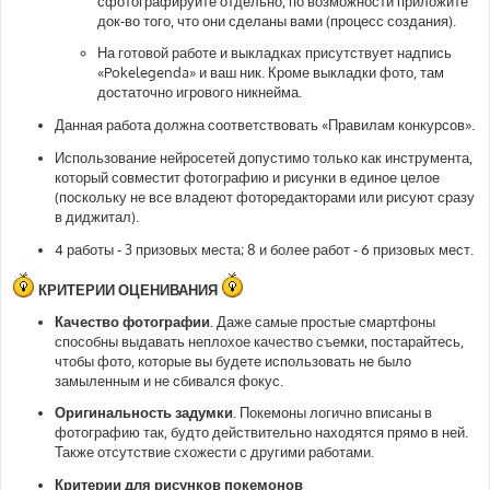
сфотографируйте отдельно, по возможности приложите
док-во того, что они сделаны вами (процесс создания).
На готовой работе и выкладках присутствует надпись
«Pokelegenda» и ваш ник. Кроме выкладки фото, там
достаточно игрового никнейма.
Данная работа должна соответствовать «Правилам конкурсов».
Использование нейросетей допустимо только как инструмента,
который совместит фотографию и рисунки в единое целое
(поскольку не все владеют фоторедакторами или рисуют сразу
в диджитал).
4 работы - 3 призовых места; 8 и более работ - 6 призовых мест.
КРИТЕРИИ ОЦЕНИВАНИЯ
Качество фотографии.
Даже самые простые смартфоны
способны выдавать неплохое качество съемки, постарайтесь,
чтобы фото, которые вы будете использовать не было
замыленным и не сбивался фокус.
Оригинальность задумки.
Покемоны логично вписаны в
фотографию так, будто действительно находятся прямо в ней.
Также отсутствие схожести с другими работами.
Критерии для рисунков покемонов