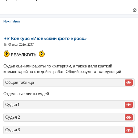
б
щ
е
н
и
е
Noximilien
Re: Конкурс «Июньский фото-кросс»
С
01 июл 2026, 22:17
о
о
РЕЗУЛЬТАТЫ
б
щ
е
Судьи оценили работы по критериям, а также дали краткий
н
и
комментарий по каждой из работ. Общий результат следующий:
е
Общая таблица
Отдельные листы судей:
Судья 1
Судья 2
Судья 3