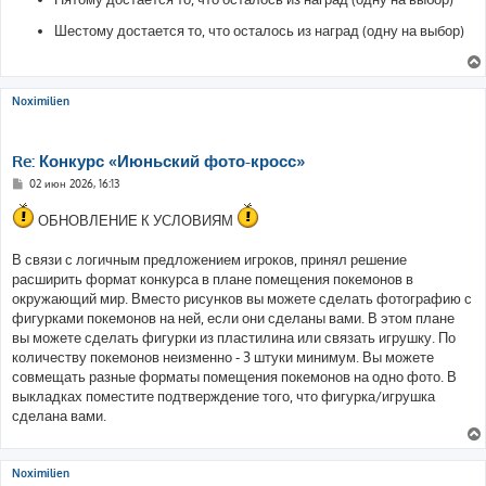
Шестому достается то, что осталось из наград (одну на выбор)
Noximilien
Re: Конкурс «Июньский фото-кросс»
С
02 июн 2026, 16:13
о
о
ОБНОВЛЕНИЕ К УСЛОВИЯМ
б
щ
е
В связи с логичным предложением игроков, принял решение
н
и
расширить формат конкурса в плане помещения покемонов в
е
окружающий мир. Вместо рисунков вы можете сделать фотографию с
фигурками покемонов на ней, если они сделаны вами. В этом плане
вы можете сделать фигурки из пластилина или связать игрушку. По
количеству покемонов неизменно - 3 штуки минимум. Вы можете
совмещать разные форматы помещения покемонов на одно фото. В
выкладках поместите подтверждение того, что фигурка/игрушка
сделана вами.
Noximilien