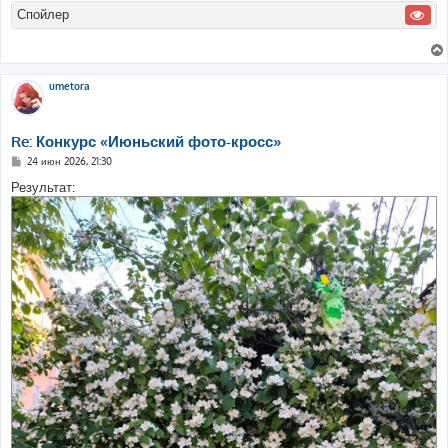
Спойлер
umetora
Re: Конкурс «Июньский фото-кросс»
С
24 июн 2026, 21:30
о
о
Результат:
б
щ
е
н
и
е