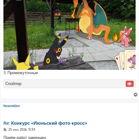
3. Промежуточные:
Спойлер
Noximilien
Re: Конкурс «Июньский фото-кросс»
С
25 июн 2026, 15:55
о
о
Приём работ завершен.