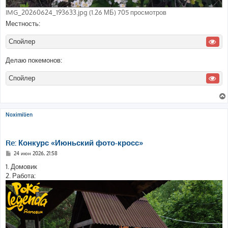
IMG_20260624_193633.jpg (1.26 МБ) 705 просмотров
Местность:
Спойлер
Делаю покемонов:
Спойлер
Noximilien
Re: Конкурс «Июньский фото-кросс»
С
24 июн 2026, 21:58
о
о
1. Домовик
б
2. Работа:
щ
е
н
и
е