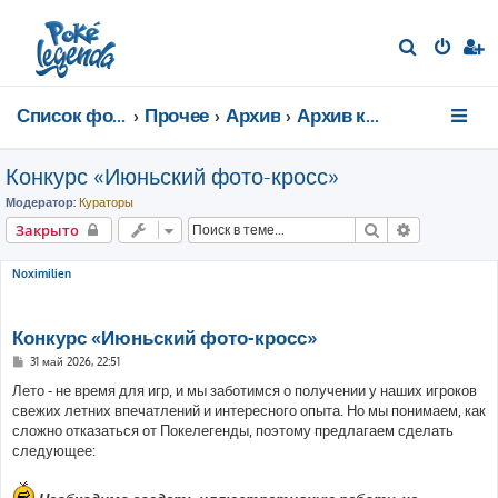
П
о
и
Список форумов
Прочее
Архив
Архив конкурсов
с
к
Конкурс «Июньский фото-кросс»
Модератор:
Кураторы
Поиск
Расширенн
Закрыто
Noximilien
Конкурс «Июньский фото-кросс»
С
31 май 2026, 22:51
о
о
Лето - не время для игр, и мы заботимся о получении у наших игроков
б
свежих летних впечатлений и интересного опыта. Но мы понимаем, как
щ
е
сложно отказаться от Покелегенды, поэтому предлагаем сделать
н
следующее:
и
е