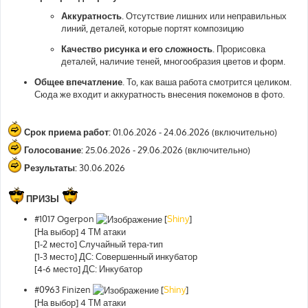
Аккуратность.
Отсутствие лишних или неправильных
линий, деталей, которые портят композицию
Качество рисунка и его сложность.
Прорисовка
деталей, наличие теней, многообразия цветов и форм.
Общее впечатление.
То, как ваша работа смотрится целиком.
Сюда же входит и аккуратность внесения покемонов в фото.
Срок приема работ:
01.06.2026 - 24.06.2026 (включительно)
Голосование:
25.06.2026 - 29.06.2026 (включительно)
Результаты:
30.06.2026
ПРИЗЫ
#1017 Ogerpon
[
Shiny
]
[На выбор] 4 ТМ атаки
[1-2 место] Случайный тера-тип
[1-3 место] ДС: Совершенный инкубатор
[4-6 место] ДС: Инкубатор
#0963 Finizen
[
Shiny
]
[На выбор] 4 ТМ атаки