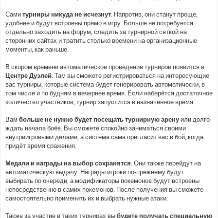
Сами
турниры никуда не исчезнут
. Напротив, они станут проще,
удобнее и будут встроены прямо в игру. Больше не потребуется
отдельно заходить на форум, следить за турнирной сеткой на
сторонних сайтах и тратить столько времени на организационные
моменты, как раньше.
В скором времени автоматическое проведение турниров появится в
Центре Дуэлей
. Там вы сможете регистрироваться на интересующие
вас турниры, которые система будет генерировать автоматически, в
том числе и по будням в вечернее время. Если наберётся достаточное
количество участников, турнир запустится в назначенное время.
Вам
больше не нужно будет посещать турнирную арену
или долго
ждать начала боёв. Вы сможете спокойно заниматься своими
внутриигровыми делами, а система сама пригласит вас в бой, когда
придёт время сражения.
Медали и награды на выбор сохранятся
. Они также перейдут на
автоматическую выдачу. Награды игроки по-прежнему будут
выбирать по очереди, а модификаторы покемонов будут встроены
непосредственно в самих покемонов. После получения вы сможете
самостоятельно применить их и выбрать нужные атаки.
Также за участие в таких турнирах вы
будете получать специальную