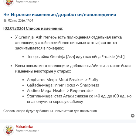
Администрация
Re: Игровые изменения/доработки/нововведения
С
02 янв 2026, 17:04
о
о
[02.01.2026] Список изменений:
б
щ
У Greninja [Ash] теперь есть полноценная отдельная ветка
е
эволюции, у этой ветки более сильные статы (вся ветка
н
и
засчитывается в покедекс)
е
Теперь яйца Greninja [Ash] идут как яйца Froakie [Ash]
Всем новым мега-эволюциям добавлены Абилки, а также были
изменены некоторые у старых:
Ampharos-Mega: Mold Breaker -> Fluffy
Gallade-Mega: Inner Focus -> Sharpness
Audino-Mega: Healer -> Regenerator
Starmie-Mega: стат Атаки снижен со 140 ед. до 100 ед., но
она получила хорошую абилку
Совсем скоро будут добавлены новые атаки для покемонов.
Makasimka
Администрация