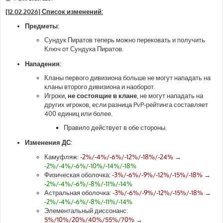
о
о
[12.02.2026] Список изменений:
б
щ
Предметы:
е
н
Сундук Пиратов теперь можно перековать и получить
и
е
Ключ от Сундука Пиратов.
Нападения:
Кланы первого дивизиона больше не могут нападать на
кланы второго дивизиона и наоборот.
Игроки,
не состоящие в клане
, не могут нападать на
других игроков, если разница PvP-рейтинга составляет
400 единиц или более.
Правило действует в обе стороны.
Изменения ДС:
Камуфляж:
-2%/-4%/-6%/-12%/-18%/-24%
→
-2%/-4%/-6%/-10%/-14%/-18%
Физическая оболочка:
-3%/-6%/-9%/-12%/-15%/-18%
→
-2%/-4%/-6%/-8%/-11%/-14%
Астральная оболочка:
-3%/-6%/-9%/-12%/-15%/-18%
→
-2%/-4%/-6%/-8%/-11%/-14%
Элементальный диссонанс:
5%/10%/20%/40%/55%/70%
→