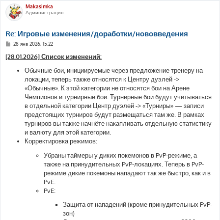
Makasimka
Администрация
Re: Игровые изменения/доработки/нововведения
С
28 янв 2026, 15:22
о
о
[28.01.2026] Список изменений:
б
щ
Обычные бои, инициируемые через предложение тренеру на
е
локации, теперь также относятся к Центру дуэлей ->
н
и
«Обычные». К этой категории не относятся бои на Арене
е
Чемпионов и турнирные бои. Турнирные бои будут учитываться
в отдельной категории Центр дуэлей -> «Турниры» — записи
предстоящих турниров будут размещаться там же. В рамках
турниров вы также начнёте накапливать отдельную статистику
и валюту для этой категории.
Корректировка режимов:
Убраны таймеры у диких покемонов в PvP-режиме, а
также на принудительных PvP-локациях. Теперь в PvP-
режиме дикие покемоны нападают так же быстро, как и в
PvE.
PvE:
Защита от нападений (кроме принудительных PvP-
зон)