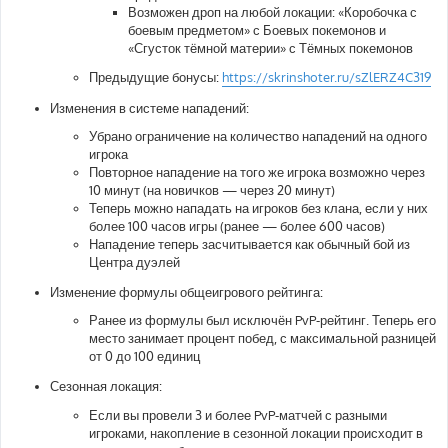
Возможен дроп на любой локации: «Коробочка с
боевым предметом» с Боевых покемонов и
«Сгусток тёмной материи» с Тёмных покемонов
Предыдущие бонусы:
https://skrinshoter.ru/sZlERZ4C319
Изменения в системе нападений:
Убрано ограничение на количество нападений на одного
игрока
Повторное нападение на того же игрока возможно через
10 минут (на новичков — через 20 минут)
Теперь можно нападать на игроков без клана, если у них
более 100 часов игры (ранее — более 600 часов)
Нападение теперь засчитывается как обычный бой из
Центра дуэлей
Изменение формулы общеигрового рейтинга:
Ранее из формулы был исключён PvP-рейтинг. Теперь его
место занимает процент побед, с максимальной разницей
от 0 до 100 единиц
Сезонная локация:
Если вы провели 3 и более PvP-матчей с разными
игроками, накопление в сезонной локации происходит в