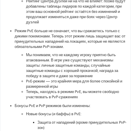
Рейтинг Центра дуэлей ни на что не влияет: позже будут
добавлены таблицы лидеров по каждой категории, при
этом ваш основной рейтинг остаётся без изменений и
продолжает изменяться даже при боях через Центр
дуэлей
Режим PvE больше не означает, что вы сражаетесь только с
дикими покемонами. Теперь этот режим лишь защищает вас от
принудительных нападений на локациях, которые не являются
обязательными PvP-зонами.
Мы понимаем, что не каждому игроку приятно быть
атакованным. В игре уже существуют механизмы
защиты: личные защитные команды, случайные
защитные команды с хорошей прокачкой, награда за
победу в защите и даже за поражение
PvE-режим — это крайняя мера для более спокойной и
размеренной игры
Теперь, находясь в режиме PvE, вы можете свободно
участвовать в PvP-сражениях
Бонусы PvE и PvP режимов были изменены:
Новые бонусы (и баффы) в PvE:
Защита от нападений (кроме принудительных PvP-
зон)