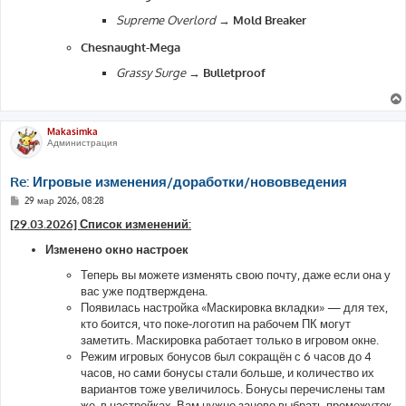
Supreme Overlord
→
Mold Breaker
Chesnaught-Mega
Grassy Surge
→
Bulletproof
Makasimka
Администрация
Re: Игровые изменения/доработки/нововведения
С
29 мар 2026, 08:28
о
о
[29.03.2026] Список изменений:
б
щ
Изменено окно настроек
е
н
Теперь вы можете изменять свою почту, даже если она у
и
е
вас уже подтверждена.
Появилась настройка «Маскировка вкладки» — для тех,
кто боится, что поке-логотип на рабочем ПК могут
заметить. Маскировка работает только в игровом окне.
Режим игровых бонусов был сокращён с 6 часов до 4
часов, но сами бонусы стали больше, и количество их
вариантов тоже увеличилось. Бонусы перечислены там
же, в настройках. Вам нужно заново выбрать промежуток