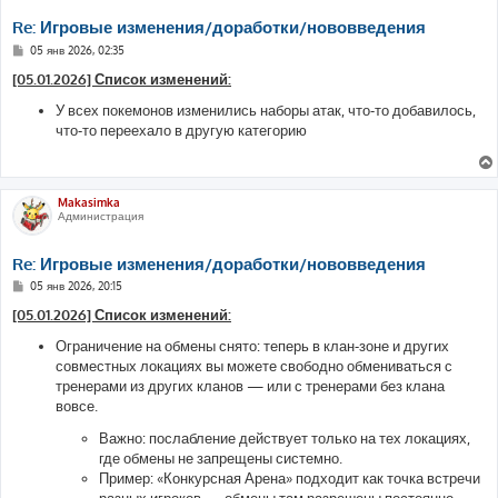
Re: Игровые изменения/доработки/нововведения
С
05 янв 2026, 02:35
о
о
[05.01.2026] Список изменений:
б
щ
У всех покемонов изменились наборы атак, что-то добавилось,
е
что-то переехало в другую категорию
н
и
е
Makasimka
Администрация
Re: Игровые изменения/доработки/нововведения
С
05 янв 2026, 20:15
о
о
[05.01.2026] Список изменений:
б
щ
Ограничение на обмены снято: теперь в клан-зоне и других
е
совместных локациях вы можете свободно обмениваться с
н
и
тренерами из других кланов — или с тренерами без клана
е
вовсе.
Важно: послабление действует только на тех локациях,
где обмены не запрещены системно.
Пример: «Конкурсная Арена» подходит как точка встречи
разных игроков — обмены там разрешены постоянно.