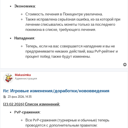
Экономика:
Стоимость лечения в Покецентре увеличена.
Также исправлена серьёзная ошибка, из-за которой при
лечении списывались монеты только за последнего
покемона в списке, требующего лечения.
Нападения:
Теперь, если на вас совершается нападение и вы не
предпринимаете никаких действий, ваш PvP-рейтинг и
процент побед также будут изменены.
Makasimka
Администрация
Re: Игровые изменения/доработки/нововведения
С
23 фев 2026, 14:35
о
о
[23.02.2026] Список изменений:
б
щ
PvP-сражения:
е
н
Все PvP-сражения (турнирные и обычные) теперь
и
е
проводятся с дополнительным правилом: