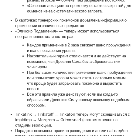
«Сезонная локация» по-прежнему остаётся закрытой для
обменов из-за систематического запрета.
В карточках тренерских покемонов добавлена информация о
применении ограниченных предметов.
«Эликсир Подавления» — теперь может использоваться
неограниченное количество раз.
Каждое применение в 2 раза снижает шанс пробуждения
и шанс повышения уровня.
Накопительный гарант отключается и не действует на
покемонов, чья Древняя Сила была сброшена этим
эликсиром.
При большом количестве применений шанс пробуждения
или повышения уровня может стать настолько малым,
что проще будет забраковать покемона и вырастить
нового.
Все эти правила уже действуют, если вы когда-то
сбрасывали Древнюю Силу своему покемону подобным
способом.
Tinkatink → Tinkatuff → Tinkaton теперь могут скрещиваться с
Impidimp → Morgrem → Grimmsnarl (соответственно по
стадиям эволюции).
Парадокс-покемоны: правила разведения и ловли на Голдбол
теперь работают аналогично легендарным и ультра-зверям.