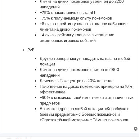
Лимит на диких покемонов увеличен до 2200
нападений
+75% к накоплению опыта БП
+75% к получаемому опыту покемонов
+8 очков к рейтингу клана за полное набивание
лимита на диких покемонов
+4 очка к рейтингу клана за выполнение
ежедневных игровых событий
PvP:
Другие тренеры могут нападать на вас на любой
локации
Лимит на диких покемонов снижен до 1800
нападений
Лечение в Покецентре на 20% дешевле
Накопление на диких покемонах примерно на 10%
эффективнее
+50% к максимальной вместимости ограниченных
предметов
Возможен дроп на любой локации: «Коробочка с
боевым предметом» с Боевых покемонов и
«Сгусток тёмной материи» с Тёмных покемонов