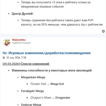
Теперь вы получаете +2 очка к рейтингу клана за
ежедневные игровые события
Центр Дуэлей:
Теперь сражения без рейтинга также дают вам PvP-
валюту, но на 55% меньше, чем давалось бы с рейтингом
Makasimka
Администрация
Re: Игровые изменения/доработки/нововведения
С
25 мар 2026, 17:28
о
о
[25.03.2026] Список изменений:
б
щ
Изменены способности у некоторых мега-эволюций:
е
н
Meganium-Mega
и
е
Flower Veil
→
Mega Sol
Feraligatr-Mega
Dragon's Maw
→
Dragonize
Emboar-Mega