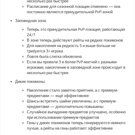
несколько раз быстрее
Расписание для сезонной локации отменено — она
постоянно является принудительной PvP-зоной
Заповедная зона:
Теперь это принудительная PvP-локация, работающая
24/7
В зоне теперь действуют рейты на редких покемонов
Для накопления на редкость 5 и выше больше не
требуется 3+ игрока
Ловля была слегка обновлена
Если вы провели 3 и более PvP-матчей с разными
игроками, накопление в заповедной зоне происходит в
несколько раз быстрее
Дикие покемоны:
Накопление стало заметно приятнее, а с премиум-
предметами — ещё эффективнее
Шансы встретить шайни увеличены, а с премиум-
предметами — дополнительно повышены
Случайное выпадение предметов улучшено, особенно
при использовании премиум-предметов
Гены у диких покемонов теперь генерируются немного
лучше, а рейты на гены работают эффективнее