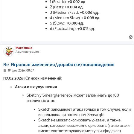
1 (Erratic):
+0.002 ед.
2 (Fast):
+0.004 ед.
3 (Medium Fast):
+0.006 ед.
4 (Medium Slow):
+0.008 ед.
5 (Slow):
+0.010 ед.
6 (Fluctuating):
+0.012 ед.
Makasimka
Администрация
Re: Игровые изменения/доработки/нововведения
С
19 фев 2026, 08:07
о
о
[19.02.2026] Список изменений:
б
щ
Атаки и их улучшения
е
н
Sketch у Smeargle теперь может запоминать до 100
и
е
различных атак.
Sketch запоминает атаки только в том случае, если
использовался покемоном Smeargle.
Sketch не может скопировать Z-атаки, а также
атаки, которые невозможно срисовать (такие атаки
имеют соответствующую метку в инфодексе).