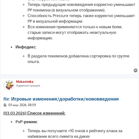
Теперь предыдущие нововведения корректно уменьшают
PP покемона (в визуальном отображении).
Способность Pressure теперь также корректно уменьшает
PP в визуальной информации.
Все изменения применяются только к новым боям;
старые записи могут отображать неактуальную
информацию.
Инфодекс:
В разделе покемонов добавлена сортировка по группе
опыта.
Makasimka
Администрация
Re: Игровые изменения/доработки/нововведения
С
03 мар 2026, 08:59
о
о
[03.03.2026] Список изменений:
б
щ
PvP-режим:
е
н
Теперь вы получаете +10 очков к рейтингу клана за
и
е
набивание всего лимита на диких