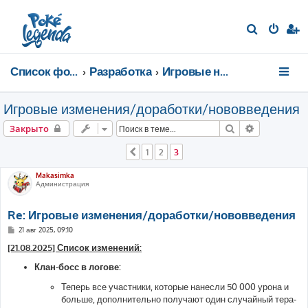
П
о
и
Список форумов
Разработка
Игровые новости
с
к
Игровые изменения/доработки/нововведения
Поиск
Расширенн
Закрыто
1
2
3
Пред.
Makasimka
Администрация
Re: Игровые изменения/доработки/нововведения
С
21 авг 2025, 09:10
о
о
[21.08.2025] Список изменений:
б
щ
Клан-босс в логове:
е
н
Теперь все участники, которые нанесли 50 000 урона и
и
е
больше, дополнительно получают один случайный тера-