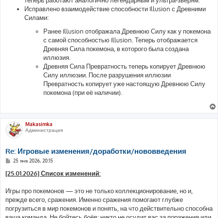
Исправлено взаимодействие способности Illusion с Древними
Силами:
Ранее Illusion отображала Древнюю Силу как у покемона
с самой способностью Illusion. Теперь отображается
Древняя Сила покемона, в которого была создана
иллюзия.
Древняя Сила Превратность теперь копирует Древнюю
Силу иллюзии. После разрушения иллюзии
Превратность копирует уже настоящую Древнюю Силу
покемона (при её наличии).
Makasimka
Администрация
Re: Игровые изменения/доработки/нововведения
С
25 янв 2026, 20:15
о
о
[25.01.2026] Список изменений:
б
щ
е
Игры про покемонов — это не только коллекционирование, но и,
н
прежде всего, сражения. Именно сражения помогают глубже
и
е
погрузиться в мир покемонов и понять, на что действительно способна
ваша команда. Не бойтесь боёв: никто не осудит вас за поражения или