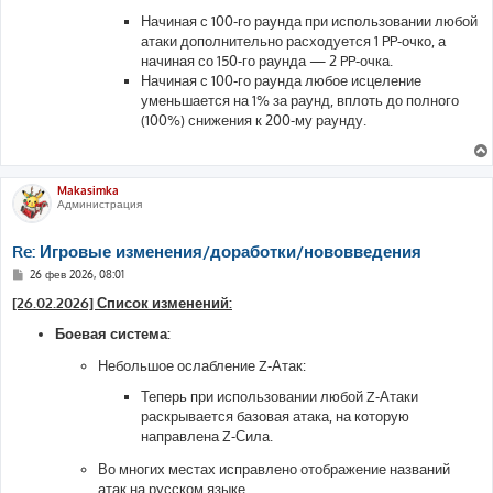
Начиная с 100-го раунда при использовании любой
атаки дополнительно расходуется 1 PP-очко, а
начиная со 150-го раунда — 2 PP-очка.
Начиная с 100-го раунда любое исцеление
уменьшается на 1% за раунд, вплоть до полного
(100%) снижения к 200-му раунду.
Makasimka
Администрация
Re: Игровые изменения/доработки/нововведения
С
26 фев 2026, 08:01
о
о
[26.02.2026] Список изменений:
б
щ
Боевая система:
е
н
Небольшое ослабление Z-Атак:
и
е
Теперь при использовании любой Z-Атаки
раскрывается базовая атака, на которую
направлена Z-Сила.
Во многих местах исправлено отображение названий
атак на русском языке.