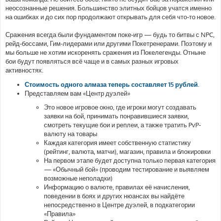
неосознанные решения. Большинство элитных бойцов учатся именно
на ошибках и до сих пор продолжают открывать для себя что-то новое.
Сражения всегда были фундаментом поке-игр — будь то битвы с NPC,
рейд-боссами, Гим-лидерами или другими Покетренерами. Поэтому и
мы больше не хотим искоренять сражения из Покелегенды. Отныне
бои будут появляться всё чаще и в самых разных игровых
активностях.
Стоимость одного алмаза теперь составляет 15 рублей.
Представляем вам «Центр дуэлей»
Это новое игровое окно, где игроки могут создавать
заявки на бой, принимать понравившиеся заявки,
смотреть текущие бои и реплеи, а также тратить PvP-
валюту на товары
Каждая категория имеет собственную статистику
(рейтинг, валюта, матчи), магазин, правила и блокировки
На первом этапе будет доступна только первая категория
— «Обычный бой» (проводим тестирование и выявляем
возможные неполадки)
Информацию о валюте, правилах её начисления,
поведении в боях и других нюансах вы найдёте
непосредственно в Центре дуэлей, в подкатегории
«Правила»