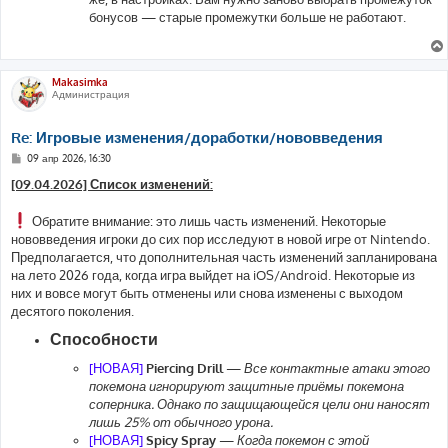
бонусов — старые промежутки больше не работают.
Makasimka
Администрация
Re: Игровые изменения/доработки/нововведения
С
09 апр 2026, 16:30
о
о
[09.04.2026] Список изменений:
б
щ
е
Обратите внимание: это лишь часть изменений. Некоторые
н
нововведения игроки до сих пор исследуют в новой игре от Nintendo.
и
е
Предполагается, что дополнительная часть изменений запланирована
на лето 2026 года, когда игра выйдет на iOS/Android. Некоторые из
них и вовсе могут быть отменены или снова изменены с выходом
десятого поколения.
Способности
[НОВАЯ]
Piercing Drill
—
Все контактные атаки этого
покемона игнорируют защитные приёмы покемона
соперника. Однако по защищающейся цели они наносят
лишь 25% от обычного урона.
[НОВАЯ]
Spicy Spray
—
Когда покемон с этой