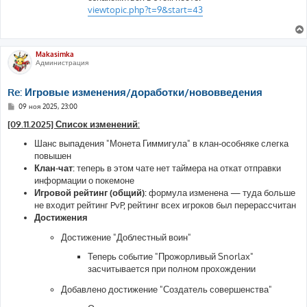
viewtopic.php?t=9&start=43
Makasimka
Администрация
Re: Игровые изменения/доработки/нововведения
С
09 ноя 2025, 23:00
о
о
[09.11.2025] Список изменений:
б
щ
Шанс выпадения "Монета Гиммигула" в клан-особняке слегка
е
повышен
н
и
Клан-чат:
теперь в этом чате нет таймера на откат отправки
е
информации о покемоне
Игровой рейтинг (общий):
формула изменена — туда больше
не входит рейтинг PvP, рейтинг всех игроков был перерассчитан
Достижения
Достижение "Доблестный воин"
Теперь событие "Прожорливый Snorlax"
засчитывается при полном прохождении
Добавлено достижение "Создатель совершенства"