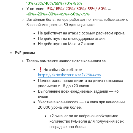
10%/25%/40%/55%/70%/85%
Угнетение:
-5%/-15%/-20%/-30%/-55%/-60%
→
-10%/-20%/-30%/-45%/-60%/-75%
Затаённая боль: теперь работает почти на любые атаки с
базовой мощностью 50 единиц и ниже.
Не действует на атаки с особым расчётом урона.
Не действует на многоударные атаки.
Не действует на Max- и Z-атаки.
PvE-режим:
Теперь вам также начисляются клан-очки за
Не забывайте об этом:
https://skrinshoter.ru/sa2Y75K4xny
Полное заполнение лимита на диких покемонах —
увеличено с +8 до +20 очков.
Выполнение всех ежедневных заданий — +6
очков.
Участие в клан-боссах — +4 очка при нанесении
20 000 урона или более.
+2 очка, если не набрано необходимое
количество PvE-волн для получения всех
наград с клан-босса.