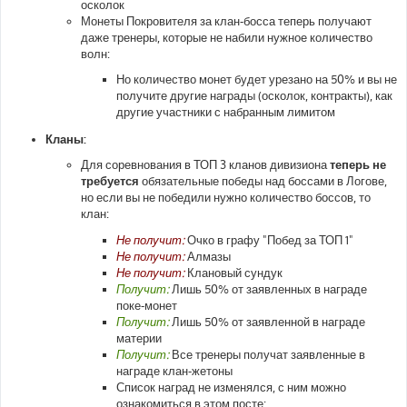
осколок
Монеты Покровителя за клан-босса теперь получают
даже тренеры, которые не набили нужное количество
волн:
Но количество монет будет урезано на 50% и вы не
получите другие награды (осколок, контракты), как
другие участники с набранным лимитом
Кланы:
Для соревнования в ТОП 3 кланов дивизиона
теперь не
требуется
обязательные победы над боссами в Логове,
но если вы не победили нужно количество боссов, то
клан:
Не получит:
Очко в графу "Побед за ТОП 1"
Не получит:
Алмазы
Не получит:
Клановый сундук
Получит:
Лишь 50% от заявленных в награде
поке-монет
Получит:
Лишь 50% от заявленной в награде
материи
Получит:
Все тренеры получат заявленные в
награде клан-жетоны
Список наград не изменялся, с ним можно
ознакомиться в этом посте: