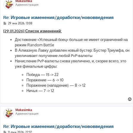
Makasimka
Администрация
Re: Игровые изменения/доработки/нововведения
С
29 янв 2026, 13:08
о
о
[29.01.2026] Список изменений:
б
щ
Достижение «Успешный боец» больше не имеет ограничений на
е
режим Random Battle
н
и
В Алмазную Лавку добавлен новый бустер: Бустер Триумфа, он
е
увеличивает получение любой PvP-валюты
Начисление PvP-валюты снова увеличено, и, скорее всего, это
уже финальные цифры:
Победа — 15 -> 22
Поражение — 6 -> 10
Поражение (нападение) — 8 -> 12
Ничья — 7 -> 12
Makasimka
Администрация
Re: Игровые изменения/доработки/нововведения
С
11 фев 2026, 22:37