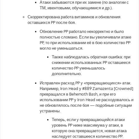
Атаки забываются при их замене (по аналогии с
ТМ, ивентовыми, обучающимися и др.).
Скорректирована работа витаминов и обновления
оставшихся PP после боя.
Обновление PP работало некорректно и было
полностью сломано. Если вы увеличивали атаке
PP, то при использовании её в бою количество PP
могло не уменьшаться.
Также наблюдалась обратная ошибка: при
снижении использованных PP оставшееся
количество PP уменьшалось
дополнительно.
Исправлен расход PP у «превращающихся» атак.
Например, Iron Head у #889 Zamazenta [Crowned]
превращался в Behemoth Bash, и при его
использовании PP у Iron Head не расходовалось и
не обновлялось после боя — подобные ситуации
устранены.
Теперь, если у превращающейся атаки
уровень PP ниже максимума у атаки, в
которую она превращается, новая атака
наследует оставшееся количество PP.