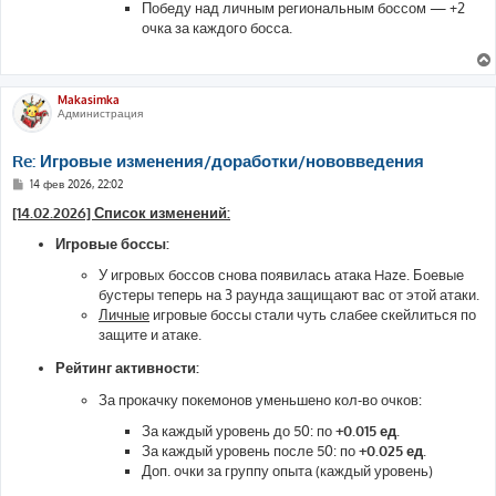
Победу над личным региональным боссом — +2
очка за каждого босса.
Makasimka
Администрация
Re: Игровые изменения/доработки/нововведения
С
14 фев 2026, 22:02
о
о
[14.02.2026] Список изменений:
б
щ
Игровые боссы:
е
н
У игровых боссов снова появилась атака Haze. Боевые
и
е
бустеры теперь на 3 раунда защищают вас от этой атаки.
Личные
игровые боссы стали чуть слабее скейлиться по
защите и атаке.
Рейтинг активности:
За прокачку покемонов уменьшено кол-во очков:
За каждый уровень до 50: по
+0.015 ед.
За каждый уровень после 50: по
+0.025 ед.
Доп. очки за группу опыта (каждый уровень)