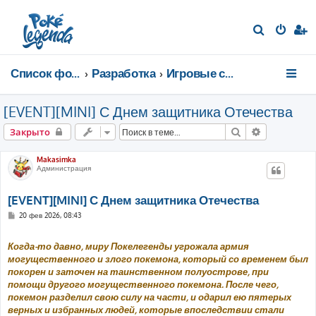
П
о
и
Список форумов
Разработка
Игровые события
с
к
[EVENT][MINI] С Днем защитника Отечества
Поиск
Расширенн
Закрыто
Makasimka
Администрация
[EVENT][MINI] С Днем защитника Отечества
С
20 фев 2026, 08:43
о
о
б
Когда-то давно, миру Покелегенды угрожала армия
щ
е
могущественного и злого покемона, который со временем был
н
покорен и заточен на таинственном полуострове, при
и
е
помощи другого могущественного покемона. После чего,
покемон разделил свою силу на части, и одарил ею пятерых
верных и избранных людей, которые впоследствии стали