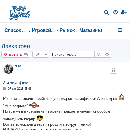
П
о
и
Список форумов
Игровой мир
Рынок
Магазины
с
к
Лавка феи
Поиск
Расширен
Ответить
Фея
Лавка феи
С
07 авг 2025, 15:48
о
о
Решили вы значит прийти в супермаркет за кефиром? А он закрыт
б
щ
"Уже закрыто"
е
н
Но все же вы - серьезный парень,и решаете любым способом
и
е
заполучить кефир
Вот вы взломали дверь и прошли,а вокруг...темно!
И ВДРУГ! из темноты на вас смотрит вот это: