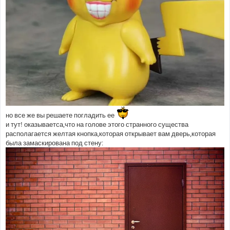
но все же вы решаете погладить ее
и тут! оказываетса,что на голове этого странного существа
располагается желтая кнопка,которая открывает вам дверь,которая
была замаскирована под стену: