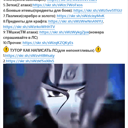
5.Зетки(Z атаки):
https://skr.sh/sWzc7WoFxos
6.Боевые итемы(предметы для боев):
https://skr.sh/sWz5vv51TGU
7.Пазлики(серебро и золото):
https://skr.sh/sWzlcisyMvK
8.Предметы для крафта:
https://skr.sh/sWzWwNnANYU
,
https://skr.sh/sWzrkoWHHTV
9.ТМшки(ТМ атаки):
https://skr.sh/sWzWykgZjux
(номера
спрашивайте в ЛС)
10.Прочее:
https://skr.sh/sWzqKZQKyEs
ТУТОР КАК НАПИСАТЬ ЛС(для непонятливых)
1.
https://skr.sh/sWzvH8Msaly
2.
https://skr.sh/sWzkfSxX8s5