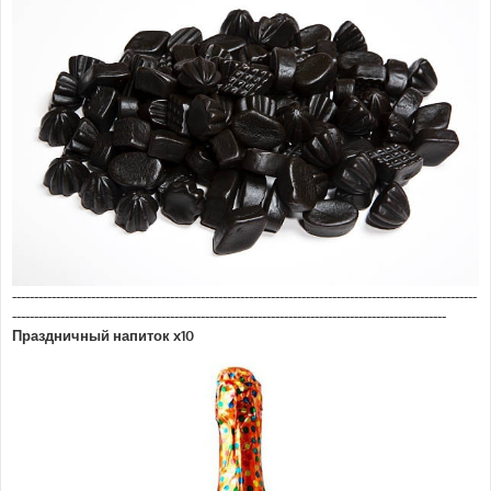
----------------------------------------------------------------------------------------------------------
---------------------------------------------------------------------------------------------------
Праздничный напиток х10