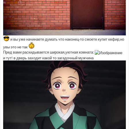
и вы уже начинаете думать что наконец-то смоете купит кефир,но
увы это не так
Пред вами раскидывается широкая,уютная комната:
и тут! в дверь заходит какой то загадочный мужчина