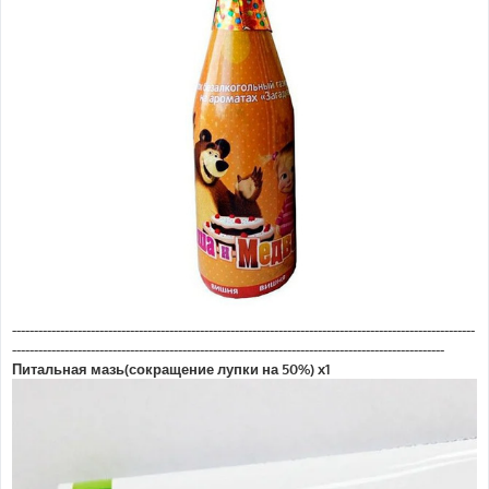
----------------------------------------------------------------------------------------------------------
---------------------------------------------------------------------------------------------------
Питальная мазь(сокращение лупки на 50%) х1