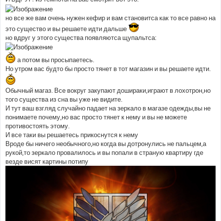
но все же вам очень нужен кефир и вам становитса как то все равно на
это существо и вы решаете идти дальше
но вдруг у этого существа появляютса щупальтса:
а потом вы просыпаетесь.
Но утром вас будто бы просто тянет в тот магазин и вы решаете идти.
Обычный магаз. Все вокруг закупают дошираки,играют в лохотрон,но
того существа из сна вы уже не видите.
И тут ваш взгляд случайно падает на зеркало в магазе одежды,вы не
понимаете почему,но вас просто тянет к нему и вы не можете
противостоять этому.
И все таки вы решаетесь прикоснутся к нему
Вроде бы ничего необычного,но когда вы дотронулись не пальцем,а
рукой,то зеркало провалилось и вы попали в страную квартиру где
везде висят картины потипу