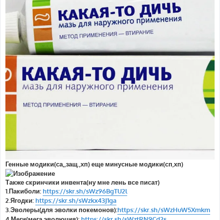
Генные модики(са,,защ.,хп) еще минусные модики(сп,хп)
Также скринчики инвента(ну мне лень все писат)
1.Пакиболи:
https://skr.sh/sWz96BgTU2l
2.Ягодки:
https://skr.sh/sWzkx43J1ga
3.Эволеры(для эволки покемонов):
https://skr.sh/sWzHuW5Xmkm
4.Меги(мега эволюция):
https://skr.sh/sWztRN9Cd2s