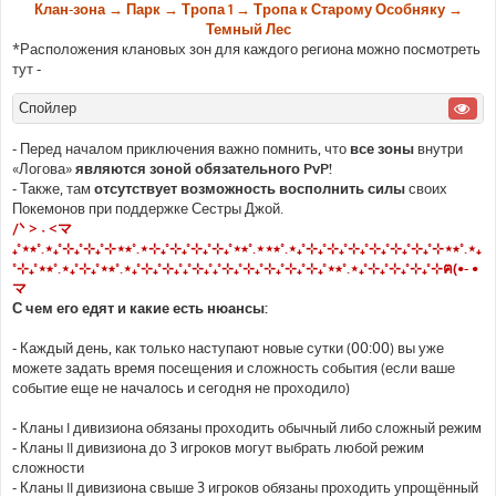
Клан-зона → Парк → Тропа 1 → Тропа к Старому Особняку →
Темный Лес
*Расположения клановых зон для каждого региона можно посмотреть
тут -
Спойлер
- Перед началом приключения важно помнить, что
все зоны
внутри
«Логова»
являются зоной обязательного PvP!
- Также, там
отсутствует возможность восполнить силы
своих
Покемонов при поддержке Сестры Джой.
/ᐠ > ˕ <マ
₊˚⋆⭒˚.⋆₊˚⊹₊˚⊹₊˚⊹⋆⭒˚.⋆⊹₊˚⊹₊˚⊹₊˚⊹₊˚⋆⭒˚.⋆⋆⭒˚.⋆₊˚⊹₊˚⊹₊˚⊹₊˚⊹₊˚⊹₊˚⊹₊˚⊹⋆⭒˚.⋆₊
˚⊹₊˚⋆⭒˚.⋆₊˚⊹₊˚⋆⭒˚.⋆₊˚⊹₊˚⊹₊˚₊˚⊹₊˚₊˚⊹₊˚⊹₊˚⊹₊˚⊹₊˚⊹₊˚⋆⭒˚.⋆₊˚⊹₊˚⊹₊˚⊹₊˚⊹ฅ(•- •
マ
С чем его едят и какие есть нюансы:
- Каждый день, как только наступают новые сутки (00:00) вы уже
можете задать время посещения и сложность события (если ваше
событие еще не началось и сегодня не проходило)
- Кланы I дивизиона обязаны проходить обычный либо сложный режим
- Кланы II дивизиона до 3 игроков могут выбрать любой режим
сложности
- Кланы II дивизиона свыше 3 игроков обязаны проходить упрощённый