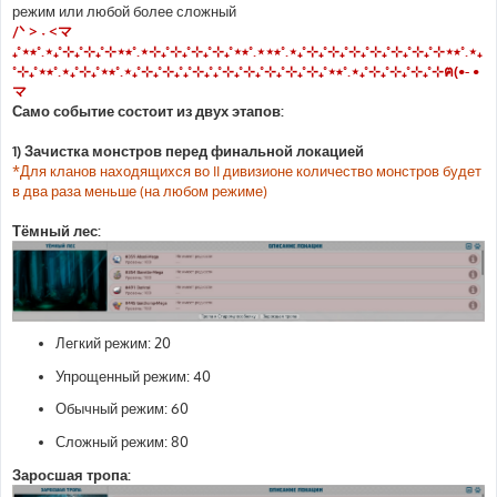
режим или любой более сложный
/ᐠ > ˕ <マ
₊˚⋆⭒˚.⋆₊˚⊹₊˚⊹₊˚⊹⋆⭒˚.⋆⊹₊˚⊹₊˚⊹₊˚⊹₊˚⋆⭒˚.⋆⋆⭒˚.⋆₊˚⊹₊˚⊹₊˚⊹₊˚⊹₊˚⊹₊˚⊹₊˚⊹⋆⭒˚.⋆₊
˚⊹₊˚⋆⭒˚.⋆₊˚⊹₊˚⋆⭒˚.⋆₊˚⊹₊˚⊹₊˚₊˚⊹₊˚₊˚⊹₊˚⊹₊˚⊹₊˚⊹₊˚⊹₊˚⋆⭒˚.⋆₊˚⊹₊˚⊹₊˚⊹₊˚⊹ฅ(•- •
マ
Само событие состоит из двух этапов:
1) Зачистка монстров перед финальной локацией
*Для кланов находящихся во II дивизионе количество монстров будет
в два раза меньше (на любом режиме)
Тёмный лес:
Легкий режим: 20
Упрощенный режим: 40
Обычный режим: 60
Сложный режим: 80
Заросшая тропа: