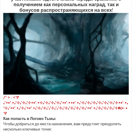
получением как персональных наград, так и
бонусов распространяющихся на всех!
/ᐠ > ˕ <マ
₊˚⋆⭒˚.⋆₊˚⊹₊˚⊹₊˚⊹⋆⭒˚.⋆⊹₊˚⊹₊˚⊹₊˚⊹₊˚⋆⭒˚.⋆⋆⭒˚.⋆₊˚⊹₊˚⊹₊˚⊹₊˚⊹₊˚⊹₊˚⊹₊˚⊹⋆⭒˚.⋆₊
˚⊹₊˚⋆⭒˚.⋆₊˚⊹₊˚⋆⭒˚.⋆₊˚⊹₊˚⊹₊˚₊˚⊹₊˚₊˚⊹₊˚⊹₊˚⊹₊˚⊹₊˚⊹₊˚⋆⭒˚.⋆₊˚⊹₊˚⊹₊˚⊹₊˚⊹ฅ(•- •
マ
Как попасть в Логово Тьмы:
Чтобы добраться до места назначения, вам предстоит преодолеть
несколько ключевых точек: