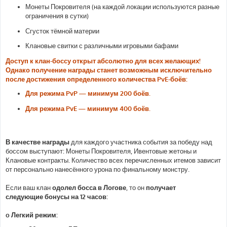
Монеты Покровителя (на каждой локации используются разные
ограничения в сутки)
Сгусток тёмной материи
Клановые свитки с различными игровыми бафами
Доступ к клан-боссу открыт абсолютно для всех желающих!
Однако получение награды станет возможным исключительно
после достижения определенного количества PvE-боёв:
Для режима PvP — минимум 200 боёв.
Для режима PvE — минимум 400 боёв.
В качестве награды
для каждого участника события за победу над
боссом выступают: Монеты Покровителя, Ивентовые жетоны и
Клановые контракты. Количество всех перечисленных итемов зависит
от персонально нанесённого урона по финальному монстру.
Если ваш клан
одолел босса в Логове
, то он
получает
следующие бонусы на 12 часов
:
o Легкий режим: