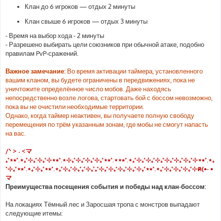
Клан до 6 игроков — отдых 2 минуты
Клан свыше 6 игроков — отдых 3 минуты
- Время на выбор хода - 2 минуты
- Разрешено выбирать цели союзников при обычной атаке, подобно
правилам PvP-сражений.
Важное замечание:
Во время активации таймера, установленного
вашим кланом, вы будете ограничены в передвижениях, пока не
уничтожите определённое число мобов. Даже находясь
непосредственно возле логова, стартовать бой с боссом невозможно,
пока вы не очистили необходимые территории.
Однако, когда таймер неактивен, вы получаете полную свободу
перемещения по трём указанным зонам, где мобы не смогут напасть
на вас.
/ᐠ > ˕ <マ
₊˚⋆⭒˚.⋆₊˚⊹₊˚⊹₊˚⊹⋆⭒˚.⋆⊹₊˚⊹₊˚⊹₊˚⊹₊˚⋆⭒˚.⋆⋆⭒˚.⋆₊˚⊹₊˚⊹₊˚⊹₊˚⊹₊˚⊹₊˚⊹₊˚⊹⋆⭒˚.⋆₊
˚⊹₊˚⋆⭒˚.⋆₊˚⊹₊˚⋆⭒˚.⋆₊˚⊹₊˚⊹₊˚₊˚⊹₊˚₊˚⊹₊˚⊹₊˚⊹₊˚⊹₊˚⊹₊˚⋆⭒˚.⋆₊˚⊹₊˚⊹₊˚⊹₊˚⊹ฅ(•- •
マ
Преимущества посещения события и победы над клан-боссом:
На локациях Тёмный лес и Заросшая тропа с монстров выпадают
следующие итемы: