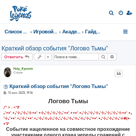
П
о
и
Список форумов
Игровой мир
Академия тренеров
Гайды от игроков
с
к
Краткий обзор события "Логово Тьмы"
Поиск
Расширен
Ответить
Holy_Kyurem
Страж
Краткий обзор события "Логово Тьмы"
С
13 июн 2025, 19:16
о
Логово Тьмы
о
б
/ᐠ > ˕ <マ
щ
е
₊˚⋆⭒˚.⋆₊˚⊹₊˚⊹₊˚⊹⋆⭒˚.⋆⊹₊˚⊹₊˚⊹₊˚⊹₊˚⋆⭒˚.⋆⋆⭒˚.⋆₊˚⊹₊˚⊹₊˚⊹₊˚⊹₊˚⊹₊˚⊹₊˚⊹⋆⭒˚.⋆₊
н
˚⊹₊˚⋆⭒˚.⋆₊˚⊹₊˚⋆⭒˚.⋆₊˚⊹₊˚⊹₊⊹₊˚⊹₊˚₊˚⊹₊˚⊹₊˚⊹₊˚⊹₊˚⊹₊˚⋆⭒˚.⋆₊˚⊹₊˚⊹₊˚⊹₊˚⊹ฅ(•-
и
е
•マ
Событие нацеленное на совместное прохождение
участниками одного клана череды сражений с