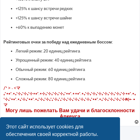
+125% к шансу встречи редких
+125% к шансу встречи шайни
+60% к выпадению монет
Рейтинговых очки за победу над ежедневным боссом:
Легкий режим: 20 единиц рейтинга
Упрощенный режим: 40 единиц рейтинга
Обычный режим: 60 единиц рейтинга
Сложный режим: 80 единиц рейтинга
/ᐠ > ˕ <マ
₊˚⋆⭒˚.⋆₊˚⊹₊˚⊹₊˚⊹⋆⭒˚.⋆⊹₊˚⊹₊˚⊹₊˚⊹₊˚⋆⭒˚.⋆⋆⭒˚.⋆₊˚⊹₊˚⊹₊˚⊹₊˚⊹₊˚⊹₊˚⊹₊˚⊹⋆⭒˚.⋆₊
˚⊹₊˚⋆⭒˚.⋆₊˚⊹₊˚⋆⭒˚.⋆₊˚⊹₊˚⊹₊˚₊˚⊹₊˚₊˚⊹₊˚⊹₊˚⊹₊˚⊹₊˚⊹₊˚⋆⭒˚.⋆₊˚⊹₊˚⊹₊˚⊹₊˚⊹ฅ(•- •
マ
Могу лишь пожелать Вам удачи и благосклонности
Аркеуса
Этот сайт использует cookies для
Ответить
обеспечения своей корректной работы.