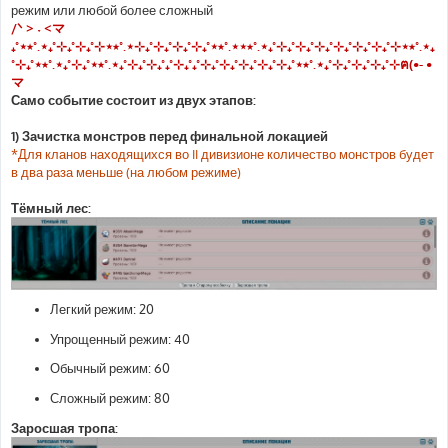
режим или любой более сложный
/ᐠ > ˕ <マ
₊˚⋆⭒˚.⋆₊˚⊹₊˚⊹₊˚⊹⋆⭒˚.⋆⊹₊˚⊹₊˚⊹₊˚⊹₊˚⋆⭒˚.⋆⋆⭒˚.⋆₊˚⊹₊˚⊹₊˚⊹₊˚⊹₊˚⊹₊˚⊹₊˚⊹⋆⭒˚.⋆₊
˚⊹₊˚⋆⭒˚.⋆₊˚⊹₊˚⋆⭒˚.⋆₊˚⊹₊˚⊹₊˚₊˚⊹₊˚₊˚⊹₊˚⊹₊˚⊹₊˚⊹₊˚⊹₊˚⋆⭒˚.⋆₊˚⊹₊˚⊹₊˚⊹₊˚⊹ฅ(•- •
マ
Само событие состоит из двух этапов:
1) Зачистка монстров перед финальной локацией
*Для кланов находящихся во II дивизионе количество монстров будет
в два раза меньше (на любом режиме)
Тёмный лес:
Легкий режим: 20
Упрощенный режим: 40
Обычный режим: 60
Сложный режим: 80
Заросшая тропа: