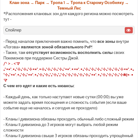
Клан-зона → Парк → Тропа 1 → Тропа к Старому Особняку →
Темный Лес
*Расположения клановых зон для каждого региона можно посмотреть
тут -
Спойлер
- Перед началом приключения важно помнить, что
все зоны
внутри
«Логова»
являются зоной обязательного PvP!
- Также, там
отсутствует возможность восполнить силы
своих
Покемонов при поддержке Сестры Джой.
/ᐠ > ˕ <マ
₊˚⋆⭒˚.⋆₊˚⊹₊˚⊹₊˚⊹⋆⭒˚.⋆⊹₊˚⊹₊˚⊹₊˚⊹₊˚⋆⭒˚.⋆⋆⭒˚.⋆₊˚⊹₊˚⊹₊˚⊹₊˚⊹₊˚⊹₊˚⊹₊˚⊹⋆⭒˚.⋆₊
˚⊹₊˚⋆⭒˚.⋆₊˚⊹₊˚⋆⭒˚.⋆₊˚⊹₊˚⊹₊˚₊˚⊹₊˚₊˚⊹₊˚⊹₊˚⊹₊˚⊹₊˚⊹₊˚⋆⭒˚.⋆₊˚⊹₊˚⊹₊˚⊹₊˚⊹ฅ(•- •
マ
С чем его едят и какие есть нюансы:
- Каждый день, как только наступают новые сутки (00:00) вы уже
можете задать время посещения и сложность события (если ваше
событие еще не началось и сегодня не проходило)
- Кланы I дивизиона обязаны проходить обычный либо сложный режим
- Кланы II дивизиона до 3 игроков могут выбрать любой режим
сложности
- Кланы II дивизиона свыше 3 игроков обязаны проходить упрощённый