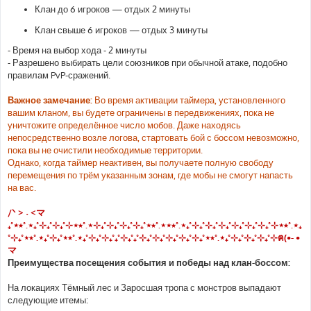
Клан до 6 игроков — отдых 2 минуты
Клан свыше 6 игроков — отдых 3 минуты
- Время на выбор хода - 2 минуты
- Разрешено выбирать цели союзников при обычной атаке, подобно
правилам PvP-сражений.
Важное замечание:
Во время активации таймера, установленного
вашим кланом, вы будете ограничены в передвижениях, пока не
уничтожите определённое число мобов. Даже находясь
непосредственно возле логова, стартовать бой с боссом невозможно,
пока вы не очистили необходимые территории.
Однако, когда таймер неактивен, вы получаете полную свободу
перемещения по трём указанным зонам, где мобы не смогут напасть
на вас.
/ᐠ > ˕ <マ
₊˚⋆⭒˚.⋆₊˚⊹₊˚⊹₊˚⊹⋆⭒˚.⋆⊹₊˚⊹₊˚⊹₊˚⊹₊˚⋆⭒˚.⋆⋆⭒˚.⋆₊˚⊹₊˚⊹₊˚⊹₊˚⊹₊˚⊹₊˚⊹₊˚⊹⋆⭒˚.⋆₊
˚⊹₊˚⋆⭒˚.⋆₊˚⊹₊˚⋆⭒˚.⋆₊˚⊹₊˚⊹₊˚₊˚⊹₊˚₊˚⊹₊˚⊹₊˚⊹₊˚⊹₊˚⊹₊˚⋆⭒˚.⋆₊˚⊹₊˚⊹₊˚⊹₊˚⊹ฅ(•- •
マ
Преимущества посещения события и победы над клан-боссом:
На локациях Тёмный лес и Заросшая тропа с монстров выпадают
следующие итемы: