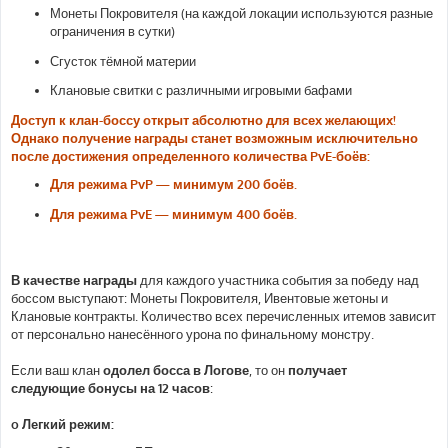
Монеты Покровителя (на каждой локации используются разные
ограничения в сутки)
Сгусток тёмной материи
Клановые свитки с различными игровыми бафами
Доступ к клан-боссу открыт абсолютно для всех желающих!
Однако получение награды станет возможным исключительно
после достижения определенного количества PvE-боёв:
Для режима PvP — минимум 200 боёв.
Для режима PvE — минимум 400 боёв.
В качестве награды
для каждого участника события за победу над
боссом выступают: Монеты Покровителя, Ивентовые жетоны и
Клановые контракты. Количество всех перечисленных итемов зависит
от персонально нанесённого урона по финальному монстру.
Если ваш клан
одолел босса в Логове
, то он
получает
следующие бонусы на 12 часов
:
o Легкий режим: