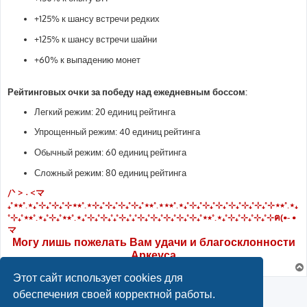
+125% к шансу встречи редких
+125% к шансу встречи шайни
+60% к выпадению монет
Рейтинговых очки за победу над ежедневным боссом:
Легкий режим: 20 единиц рейтинга
Упрощенный режим: 40 единиц рейтинга
Обычный режим: 60 единиц рейтинга
Сложный режим: 80 единиц рейтинга
/ᐠ > ˕ <マ
₊˚⋆⭒˚.⋆₊˚⊹₊˚⊹₊˚⊹⋆⭒˚.⋆⊹₊˚⊹₊˚⊹₊˚⊹₊˚⋆⭒˚.⋆⋆⭒˚.⋆₊˚⊹₊˚⊹₊˚⊹₊˚⊹₊˚⊹₊˚⊹₊˚⊹⋆⭒˚.⋆₊
˚⊹₊˚⋆⭒˚.⋆₊˚⊹₊˚⋆⭒˚.⋆₊˚⊹₊˚⊹₊˚₊˚⊹₊˚₊˚⊹₊˚⊹₊˚⊹₊˚⊹₊˚⊹₊˚⋆⭒˚.⋆₊˚⊹₊˚⊹₊˚⊹₊˚⊹ฅ(•- •
マ
Могу лишь пожелать Вам удачи и благосклонности
Аркеуса
Этот сайт использует cookies для
Ответить
обеспечения своей корректной работы.