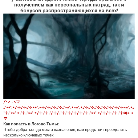
получением как персональных наград, так и
бонусов распространяющихся на всех!
/ᐠ > ˕ <マ
₊˚⋆⭒˚.⋆₊˚⊹₊˚⊹₊˚⊹⋆⭒˚.⋆⊹₊˚⊹₊˚⊹₊˚⊹₊˚⋆⭒˚.⋆⋆⭒˚.⋆₊˚⊹₊˚⊹₊˚⊹₊˚⊹₊˚⊹₊˚⊹₊˚⊹⋆⭒˚.⋆₊
˚⊹₊˚⋆⭒˚.⋆₊˚⊹₊˚⋆⭒˚.⋆₊˚⊹₊˚⊹₊˚₊˚⊹₊˚₊˚⊹₊˚⊹₊˚⊹₊˚⊹₊˚⊹₊˚⋆⭒˚.⋆₊˚⊹₊˚⊹₊˚⊹₊˚⊹ฅ(•- •
マ
Как попасть в Логово Тьмы:
Чтобы добраться до места назначения, вам предстоит преодолеть
несколько ключевых точек: