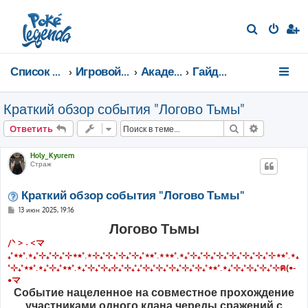
П
о
и
Список форумов
Игровой мир
Академия тренеров
Гайды от игроков
с
к
Краткий обзор события "Логово Тьмы"
Поиск
Расширен
Ответить
Holy_Kyurem
Страж
Краткий обзор события "Логово Тьмы"
С
13 июн 2025, 19:16
о
Логово Тьмы
о
б
/ᐠ > ˕ <マ
щ
е
₊˚⋆⭒˚.⋆₊˚⊹₊˚⊹₊˚⊹⋆⭒˚.⋆⊹₊˚⊹₊˚⊹₊˚⊹₊˚⋆⭒˚.⋆⋆⭒˚.⋆₊˚⊹₊˚⊹₊˚⊹₊˚⊹₊˚⊹₊˚⊹₊˚⊹⋆⭒˚.⋆₊
н
˚⊹₊˚⋆⭒˚.⋆₊˚⊹₊˚⋆⭒˚.⋆₊˚⊹₊˚⊹₊⊹₊˚⊹₊˚₊˚⊹₊˚⊹₊˚⊹₊˚⊹₊˚⊹₊˚⋆⭒˚.⋆₊˚⊹₊˚⊹₊˚⊹₊˚⊹ฅ(•-
и
е
•マ
Событие нацеленное на совместное прохождение
участниками одного клана череды сражений с