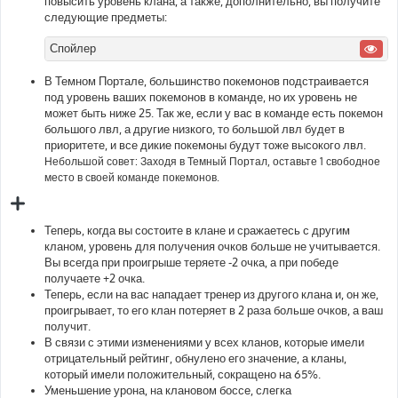
повысить уровень клана, а также, дополнительно, вы получите
следующие предметы:
Спойлер
В Темном Портале, большинство покемонов подстраивается
под уровень ваших покемонов в команде, но их уровень не
может быть ниже 25. Так же, если у вас в команде есть покемон
большого лвл, а другие низкого, то большой лвл будет в
приоритете, и все дикие покемоны будут тоже высокого лвл.
Небольшой совет: Заходя в Темный Портал, оставьте 1 свободное
место в своей команде покемонов.
Теперь, когда вы состоите в клане и сражаетесь с другим
кланом, уровень для получения очков больше не учитывается.
Вы всегда при проигрыше теряете -2 очка, а при победе
получаете +2 очка.
Теперь, если на вас нападает тренер из другого клана и, он же,
проигрывает, то его клан потеряет в 2 раза больше очков, а ваш
получит.
В связи с этими изменениями у всех кланов, которые имели
отрицательный рейтинг, обнулено его значение, а кланы,
который имели положительный, сокращено на 65%.
Уменьшение урона, на клановом боссе, слегка