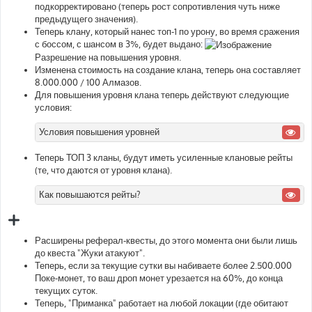
подкорректировано (теперь рост сопротивления чуть ниже
предыдущего значения).
Теперь клану, который нанес топ-1 по урону, во время сражения
с боссом, с шансом в 3%, будет выдано:
Разрешение на повышения уровня.
Изменена стоимость на создание клана, теперь она составляет
8.000.000 / 100 Алмазов.
Для повышения уровня клана теперь действуют следующие
условия:
Условия повышения уровней
Теперь ТОП 3 кланы, будут иметь усиленные клановые рейты
(те, что даются от уровня клана).
Как повышаются рейты?
Расширены реферал-квесты, до этого момента они были лишь
до квеста "Жуки атакуют".
Теперь, если за текущие сутки вы набиваете более 2.500.000
Поке-монет, то ваш дроп монет урезается на 60%, до конца
текущих суток.
Теперь, "Приманка" работает на любой локации (где обитают