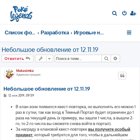
П
о
и
Список форумов
Разработка
Игровые новости
с
к
Небольшое обновление от 12.11.19
Поиск
Расширен
Ответить
Makasimka
Администрация
Небольшое обновление от 12.11.19
С
12 ноя 2019, 09:59
о
о
В клан-зоне появился квест-повторка, но выполнять его можно 1
б
щ
раз в сутки, так как вход в Темный Портал будет ограничен до 1
е
раза на текущий день (к примеру, вы зашли 1 числа, а вышли 2-
н
и
го, то 2-го числа вы сможете снова войти в портал).
е
За награду в клановой квест-повторке
вы получите особый
предмет
, который требуется для того, чтобы в дальнейшем