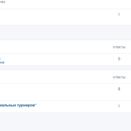
nda.
1
ширенный поиск
ОТВЕТЫ
.
0
ров
ОТВЕТЫ
8
иальных турниров"
1