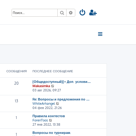
Поиск
Расширенный поиск
СООБЩЕНИЯ
ПОСЛЕДНЕЕ СООБЩЕНИЕ
[Общедоступный][+ Доп. услови…
20
П
Makasimka
е
03 авг 2026, 09:27
р
е
Re: Вопросы и предложения по …
13
й
П
WhiteArhangel
т
е
04 фев 2022, 21:26
и
р
к
Правила контестов
е
1
п
П
ForenToos
й
о
е
27 янв 2022, 13:38
т
с
р
и
л
Вопросы по турнирам.
е
к
1