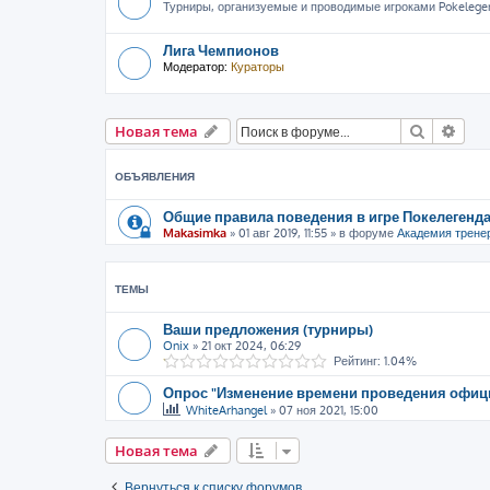
Турниры, организуемые и проводимые игроками Pokelege
Лига Чемпионов
Модератор:
Кураторы
Поиск
Рас
Новая тема
ОБЪЯВЛЕНИЯ
Общие правила поведения в игре Покелегенда
Makasimka
»
01 авг 2019, 11:55
» в форуме
Академия трене
ТЕМЫ
Ваши предложения (турниры)
Onix
»
21 окт 2024, 06:29
Рейтинг: 1.04%
Опрос "Изменение времени проведения офиц
WhiteArhangel
»
07 ноя 2021, 15:00
Новая тема
Вернуться к списку форумов