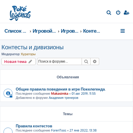
П
о
и
Список форумов
Игровой мир
Игровые мероприятия
Контесты и дивизионы
с
к
Контесты и дивизионы
Модератор:
Кураторы
Поиск
Расширенный пои
Новая тема
Объявления
Общие правила поведения в игре Покелегенда.
Последнее сообщение
Makasimka
«
01 авг 2019, 11:55
Добавлено в форуме
Академия тренеров
Темы
Правила контестов
Последнее сообщение
ForenToos
«
27 янв 2022, 13:38