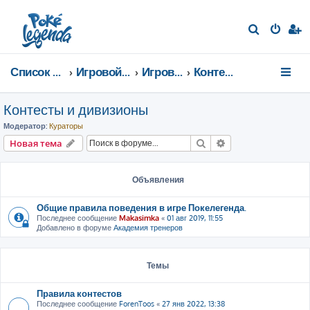
П
о
и
Список форумов
Игровой мир
Игровые мероприятия
Контесты и дивизионы
с
к
Контесты и дивизионы
Модератор:
Кураторы
Поиск
Расширенный пои
Новая тема
Объявления
Общие правила поведения в игре Покелегенда.
Последнее сообщение
Makasimka
«
01 авг 2019, 11:55
Добавлено в форуме
Академия тренеров
Темы
Правила контестов
Последнее сообщение
ForenToos
«
27 янв 2022, 13:38