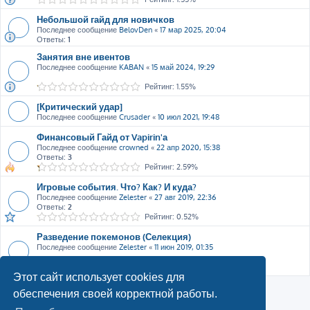
Небольшой гайд для новичков
Последнее сообщение
BelovDen
«
17 мар 2025, 20:04
Ответы:
1
Занятия вне ивентов
Последнее сообщение
KABAN
«
15 май 2024, 19:29
Рейтинг: 1.55%
[Критический удар]
Последнее сообщение
Crusader
«
10 июл 2021, 19:48
Финансовый Гайд от Vapirin'а
Последнее сообщение
crowned
«
22 апр 2020, 15:38
Ответы:
3
Рейтинг: 2.59%
Игровые события. Что? Как? И куда?
Последнее сообщение
Zelester
«
27 авг 2019, 22:36
Ответы:
2
Рейтинг: 0.52%
Разведение покемонов (Селекция)
Последнее сообщение
Zelester
«
11 июн 2019, 01:35
Рейтинг: 0.52%
Этот сайт использует cookies для
обеспечения своей корректной работы.
Новая тема