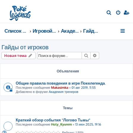
П
о
и
Список форумов
Игровой мир
Академия тренеров
Гайды от игроков
с
к
Гайды от игроков
Поиск
Расширенный пои
Новая тема
Объявления
Общие правила поведения в игре Покелегенда.
Последнее сообщение
Makasimka
«
01 авг 2019, 11:55
Добавлено в форуме
Академия тренеров
Темы
Краткий обзор события "Логово Тьмы"
Последнее сообщение
Holy_Kyurem
«
13 июн 2025, 19:16
Рейтинг: 1.55%