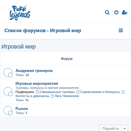
П
о
и
Список форумов
Игровой мир
с
к
Игровой мир
Форум
Академия тренеров
Темы:
26
Игровые мероприятия
Турниры, конкурсы и прочие мероприятия.
Подфорумы:
Официальные турниры
,
Соревнования и Конкурсы
,
Контесты и дивизионы
,
Лига Чемпионов
Темы:
16
Рынок
Темы:
3
Перейти