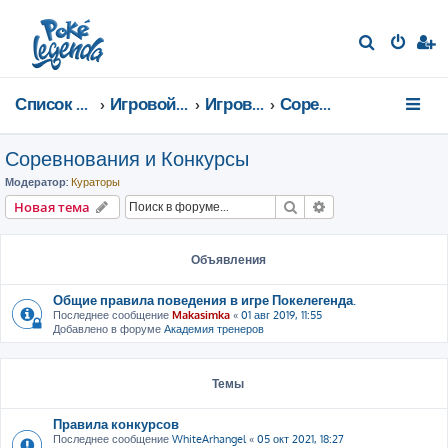
П
о
и
Список форумов
Игровой мир
Игровые мероприятия
Соревнования и Конкурсы
с
к
Соревнования и Конкурсы
Модератор:
Кураторы
Поиск
Расширенный пои
Новая тема
Объявления
Общие правила поведения в игре Покелегенда.
Последнее сообщение
Makasimka
«
01 авг 2019, 11:55
Добавлено в форуме
Академия тренеров
Темы
Правила конкурсов
Последнее сообщение
WhiteArhangel
«
05 окт 2021, 18:27