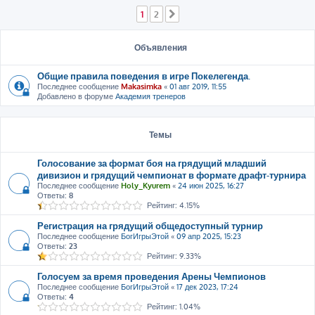
1
2
След.
Объявления
Общие правила поведения в игре Покелегенда.
Последнее сообщение
Makasimka
«
01 авг 2019, 11:55
Добавлено в форуме
Академия тренеров
Темы
Голосование за формат боя на грядущий младший
дивизион и грядущий чемпионат в формате драфт-турнира
Последнее сообщение
Holy_Kyurem
«
24 июн 2025, 16:27
Ответы:
8
Рейтинг: 4.15%
Регистрация на грядущий общедоступный турнир
Последнее сообщение
БогИгрыЭтой
«
09 апр 2025, 15:23
Ответы:
23
Рейтинг: 9.33%
Голосуем за время проведения Арены Чемпионов
Последнее сообщение
БогИгрыЭтой
«
17 дек 2023, 17:24
Ответы:
4
Рейтинг: 1.04%