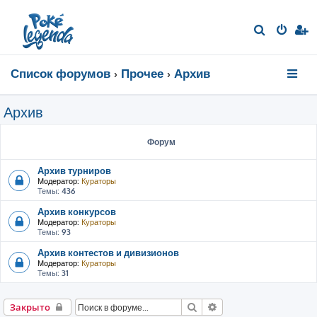
П
о
и
Список форумов
Прочее
Архив
с
к
Архив
Форум
Архив турниров
Модератор:
Кураторы
Темы:
436
Архив конкурсов
Модератор:
Кураторы
Темы:
93
Архив контестов и дивизионов
Модератор:
Кураторы
Темы:
31
Поиск
Расширенный поиск
Закрыто