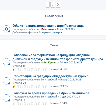
1
2
След.
Объявления
Общие правила поведения в игре Покелегенда.
Последнее сообщение
Makasimka
«
01 авг 2019, 11:55
Добавлено в форуме
Академия тренеров
Темы
Голосование за формат боя на грядущий младший
дивизион и грядущий чемпионат в формате драфт-турнира
Последнее сообщение
Holy_Kyurem
«
24 июн 2025, 16:27
Ответы:
8
Рейтинг: 4.15%
Регистрация на грядущий общедоступный турнир
Последнее сообщение
БогИгрыЭтой
«
09 апр 2025, 15:23
Ответы:
23
Рейтинг: 9.33%
Голосуем за время проведения Арены Чемпионов
Последнее сообщение
БогИгрыЭтой
«
17 дек 2023, 17:24
Ответы:
4
Рейтинг: 1.04%