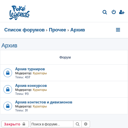
П
о
и
Список форумов
Прочее
Архив
с
к
Архив
Форум
Архив турниров
Модератор:
Кураторы
Темы:
437
Архив конкурсов
Модератор:
Кураторы
Темы:
93
Архив контестов и дивизионов
Модератор:
Кураторы
Темы:
31
Поиск
Расширенный поиск
Закрыто