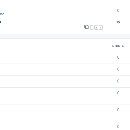
.
0
ров
я
79
1
2
3
ОТВЕТЫ
0
0
0
0
0
0