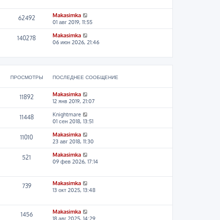
е
д
н
Makasimka
62492
е
01 авг 2019, 11:55
м
Makasimka
у
140278
06 июн 2026, 21:46
с
о
о
б
щ
е
ПРОСМОТРЫ
ПОСЛЕДНЕЕ СООБЩЕНИЕ
н
и
Makasimka
11892
ю
12 янв 2019, 21:07
Knightmare
11448
01 сен 2018, 13:51
Makasimka
11010
23 авг 2018, 11:30
Makasimka
521
09 фев 2026, 17:14
Makasimka
739
13 окт 2025, 13:48
Makasimka
1456
18 авг 2025, 14:29