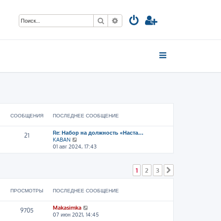
Поиск
Расширенный поиск
СООБЩЕНИЯ
ПОСЛЕДНЕЕ СООБЩЕНИЕ
Re: Набор на должность «Наста…
21
П
KABAN
е
01 авг 2024, 17:43
р
е
й
1
2
3
След.
т
и
к
ПРОСМОТРЫ
ПОСЛЕДНЕЕ СООБЩЕНИЕ
п
о
Makasimka
с
9705
07 июн 2021, 14:45
л