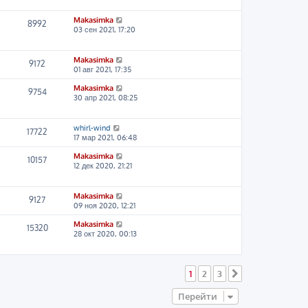
Makasimka
8992
03 сен 2021, 17:20
Makasimka
9172
01 авг 2021, 17:35
Makasimka
9754
30 апр 2021, 08:25
whirl-wind
17722
17 мар 2021, 06:48
Makasimka
10157
12 дек 2020, 21:21
Makasimka
9127
09 ноя 2020, 12:21
Makasimka
15320
28 окт 2020, 00:13
1
2
3
След.
Перейти