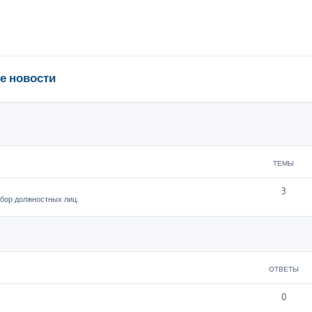
е новости
ТЕМЫ
3
абор должностных лиц.
ширенный поиск
ОТВЕТЫ
0