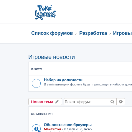
Список форумов
Разработка
Игровы
Игровые новости
ФОРУМ
Набор на должности
В этой категории форума будет происходить набор и дон
Поиск
Рас
Новая тема
ОБЪЯВЛЕНИЯ
Обновите свои браузеры
Makasimka
»
07 июн 2021, 14:45