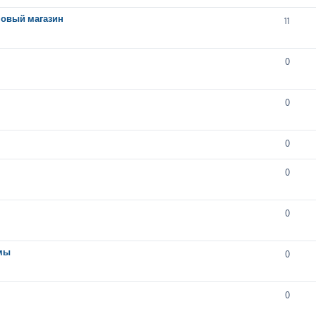
новый магазин
11
0
0
0
0
0
емы
0
0