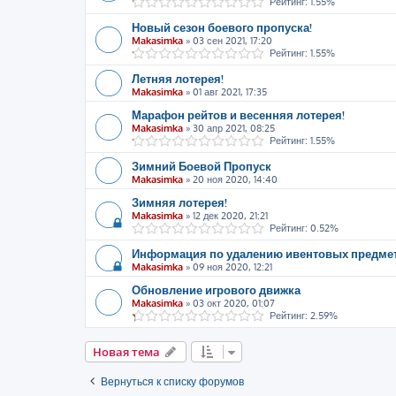
Рейтинг: 1.55%
Новый сезон боевого пропуска!
Makasimka
»
03 сен 2021, 17:20
Рейтинг: 1.55%
Летняя лотерея!
Makasimka
»
01 авг 2021, 17:35
Марафон рейтов и весенняя лотерея!
Makasimka
»
30 апр 2021, 08:25
Рейтинг: 1.55%
Зимний Боевой Пропуск
Makasimka
»
20 ноя 2020, 14:40
Зимняя лотерея!
Makasimka
»
12 дек 2020, 21:21
Рейтинг: 0.52%
Информация по удалению ивентовых предме
Makasimka
»
09 ноя 2020, 12:21
Обновление игрового движка
Makasimka
»
03 окт 2020, 01:07
Рейтинг: 2.59%
Новая тема
Вернуться к списку форумов