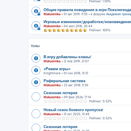
Рейтинг: 1.55%
Общие правила поведения в игре Покелегенда
Makasimka
»
01 авг 2019, 11:55
» в форуме
Академия трене
Игровые изменения/доработки/нововведени
Makasimka
»
04 июл 2018, 20:44
Рейтинг: 100%
ТЕМЫ
В игру добавлены кланы!
Makasimka
»
12 янв 2019, 21:07
«Режим игры»
Knightmare
»
01 сен 2018, 13:51
Реферальная система
Makasimka
»
23 авг 2018, 11:30
Сезонная лотерея
Makasimka
»
09 фев 2026, 17:14
Рейтинг: 0.52%
Новый сезон боевого пропуска!
Makasimka
»
13 окт 2025, 13:48
Рейтинг: 0.52%
Сезонная лотерея