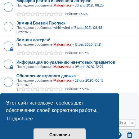
Марафон рейтов и весенняя лотерея!
Последнее сообщение
Makasimka
«
30 апр 2021, 08:25
Рейтинг: 1.55%
Зимний Боевой Пропуск
Последнее сообщение
whirl-wind
«
17 мар 2021, 06:48
Ответы:
6
Зимняя лотерея!
Последнее сообщение
Makasimka
«
12 дек 2020, 21:21
Рейтинг: 0.52%
Информация по удалению ивентовых предметов
Последнее сообщение
Makasimka
«
09 ноя 2020, 12:21
Обновление игрового движка
Последнее сообщение
Makasimka
«
28 окт 2020, 00:13
Ответы:
4
Рейтинг: 2.59%
Новая тема
Этот сайт использует cookies для
обеспечения своей корректной работы.
1
2
3
След.
Подробнее
Перейти
Согласен