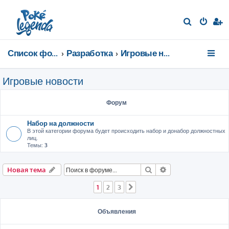
П
о
и
Список форумов
Разработка
Игровые новости
с
к
Игровые новости
Форум
Набор на должности
В этой категории форума будет происходить набор и донабор должностных
лиц.
Темы:
3
Поиск
Расширенный пои
Новая тема
1
2
3
След.
Объявления