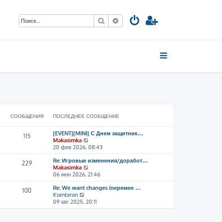
Поиск
Расширенный поиск
СООБЩЕНИЯ
ПОСЛЕДНЕЕ СООБЩЕНИЕ
[EVENT][MINI] С Днем защитник…
115
П
Makasimka
е
20 фев 2026, 08:43
р
Re: Игровые изменения/доработ…
е
229
П
Makasimka
й
е
06 июн 2026, 21:46
т
р
и
Re: We want changes (перемен …
е
к
100
П
Ksentaron
й
п
е
09 авг 2025, 20:11
т
о
р
и
с
е
к
л