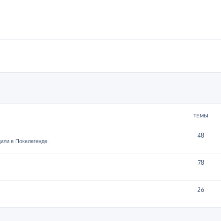
ТЕМЫ
48
или в Покелегенде.
78
26