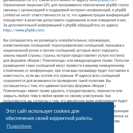
Ограничения лицензии GPL для программного обеспечения phpBB строго
связаны с организацией и поддержкой интернет-конференций, и phpBB
Limited не несёт ответственности за то, что администрация конференций
определяет в качестве допустимого содержания и/или поведения в них.
За дополнительной информацией о phpBB обращайтесь по адресу
https://www.phpbb.com/
.
Вы соглашаетесь не размещать оскорбительных, угрожающих,
клеветнических сообщений, порнографических сообщений, призывов к
национальной розни и прочих сообщений, которые могут нарушить
законы вашей страны, страны, которая предоставляет услуги хостинга
для форумов «Форум | Покелегенда» или международное право. Попытки
размещения таких сообщений могут привести к вашему немедленному
отключению от конференции, при этом ваш провайдер будет поставлен в
известность, если мы сочтём это нужным. IP-адреса всех сообщений
сохраняются для возможности проведения такой политики. Вы
соглашаетесь с тем, что администраторы форумов «Форум |
Покелегенда» имеют право удалить, отредактировать, перенести или
закрыть любую тему в любое время по своему усмотрению. Как
пользователь вы согласны с тем, что введённая вами информация будет
храниться в базе данных. Хотя эта информация не будет открыта
Этот сайт использует cookies для
третьим лицам без вашего разрешения, ни администрация конференции
«Форум | Покелегенда», ни phpBB Limited не может быть ответственна за
обеспечения своей корректной работы.
действия хакеров, которые могут привести к несанкционированному
доступу к ней.
Подробнее