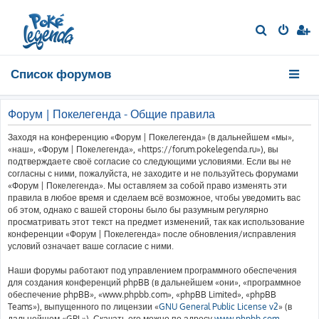
П
о
и
Список форумов
с
к
Форум | Покелегенда - Общие правила
Заходя на конференцию «Форум | Покелегенда» (в дальнейшем «мы»,
«наш», «Форум | Покелегенда», «https://forum.pokelegenda.ru»), вы
подтверждаете своё согласие со следующими условиями. Если вы не
согласны с ними, пожалуйста, не заходите и не пользуйтесь форумами
«Форум | Покелегенда». Мы оставляем за собой право изменять эти
правила в любое время и сделаем всё возможное, чтобы уведомить вас
об этом, однако с вашей стороны было бы разумным регулярно
просматривать этот текст на предмет изменений, так как использование
конференции «Форум | Покелегенда» после обновления/исправления
условий означает ваше согласие с ними.
Наши форумы работают под управлением программного обеспечения
для создания конференций phpBB (в дальнейшем «они», «программное
обеспечение phpBB», «www.phpbb.com», «phpBB Limited», «phpBB
Teams»), выпущенного по лицензии «
GNU General Public License v2
» (в
дальнейшем «GPL»). Скачать его можно по адресу
www.phpbb.com
.