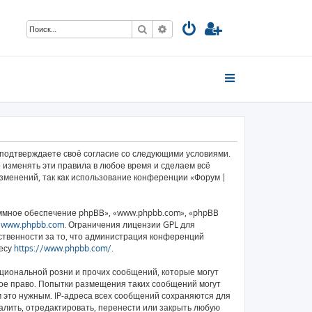
Поиск
Расширенный поиск
ы подтверждаете своё согласие со следующими условиями.
 изменять эти правила в любое время и сделаем всё
изменений, так как использование конференции «Форум |
ммное обеспечение phpBB», «www.phpbb.com», «phpBB
у
www.phpbb.com
. Ограничения лицензии GPL для
ственности за то, что администрация конференций
ресу
https://www.phpbb.com/
.
циональной розни и прочих сообщений, которые могут
ное право. Попытки размещения таких сообщений могут
 это нужным. IP-адреса всех сообщений сохраняются для
алить, отредактировать, перенести или закрыть любую