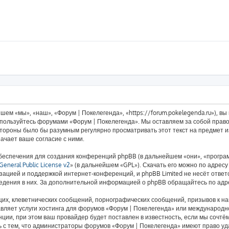
ем «мы», «наш», «Форум | Покелегенда», «https://forum.pokelegenda.ru»), в
е пользуйтесь форумами «Форум | Покелегенда». Мы оставляем за собой право
 стороны было бы разумным регулярно просматривать этот текст на предмет 
ачает ваше согласие с ними.
еспечения для создания конференций phpBB (в дальнейшем «они», «програ
eneral Public License v2
» (в дальнейшем «GPL»). Скачать его можно по адрес
зацией и поддержкой интернет-конференций, и phpBB Limited не несёт ответ
ведения в них. За дополнительной информацией о phpBB обращайтесь по ад
их, клеветнических сообщений, порнографических сообщений, призывов к на
авляет услуги хостинга для форумов «Форум | Покелегенда» или международ
ии, при этом ваш провайдер будет поставлен в известность, если мы сочтём
 с тем, что администраторы форумов «Форум | Покелегенда» имеют право уд