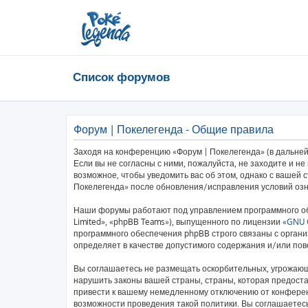
Список форумов
Форум | Покелегенда - Общие правила
Заходя на конференцию «Форум | Покелегенда» (в дальнейш
Если вы не согласны с ними, пожалуйста, не заходите и н
возможное, чтобы уведомить вас об этом, однако с вашей
Покелегенда» после обновления/исправления условий озн
Наши форумы работают под управлением программного об
Limited», «phpBB Teams»), выпущенного по лицензии «
GNU G
программного обеспечения phpBB строго связаны с органи
определяет в качестве допустимого содержания и/или по
Вы соглашаетесь не размещать оскорбительных, угрожающ
нарушить законы вашей страны, страны, которая предост
привести к вашему немедленному отключению от конференц
возможности проведения такой политики. Вы соглашаетесь