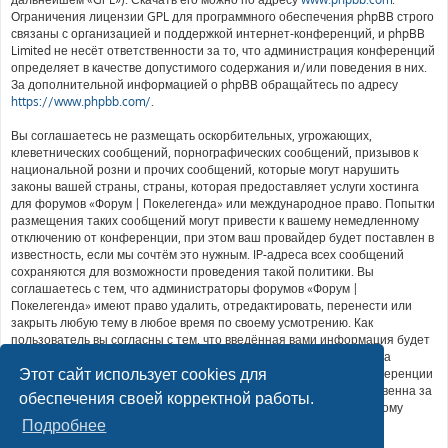
Ограничения лицензии GPL для программного обеспечения phpBB строго
связаны с организацией и поддержкой интернет-конференций, и phpBB
Limited не несёт ответственности за то, что администрация конференций
определяет в качестве допустимого содержания и/или поведения в них.
За дополнительной информацией о phpBB обращайтесь по адресу
https://www.phpbb.com/
.
Вы соглашаетесь не размещать оскорбительных, угрожающих,
клеветнических сообщений, порнографических сообщений, призывов к
национальной розни и прочих сообщений, которые могут нарушить
законы вашей страны, страны, которая предоставляет услуги хостинга
для форумов «Форум | Покелегенда» или международное право. Попытки
размещения таких сообщений могут привести к вашему немедленному
отключению от конференции, при этом ваш провайдер будет поставлен в
известность, если мы сочтём это нужным. IP-адреса всех сообщений
сохраняются для возможности проведения такой политики. Вы
соглашаетесь с тем, что администраторы форумов «Форум |
Покелегенда» имеют право удалить, отредактировать, перенести или
закрыть любую тему в любое время по своему усмотрению. Как
пользователь вы согласны с тем, что введённая вами информация будет
храниться в базе данных. Хотя эта информация не будет открыта
Этот сайт использует cookies для
третьим лицам без вашего разрешения, ни администрация конференции
«Форум | Покелегенда», ни phpBB Limited не может быть ответственна за
обеспечения своей корректной работы.
действия хакеров, которые могут привести к несанкционированному
доступу к ней.
Подробнее