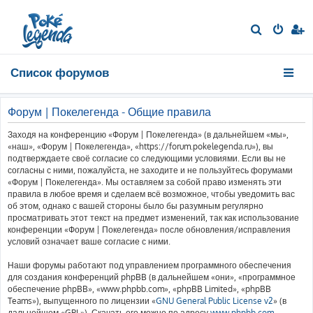
П
о
и
Список форумов
с
к
Форум | Покелегенда - Общие правила
Заходя на конференцию «Форум | Покелегенда» (в дальнейшем «мы»,
«наш», «Форум | Покелегенда», «https://forum.pokelegenda.ru»), вы
подтверждаете своё согласие со следующими условиями. Если вы не
согласны с ними, пожалуйста, не заходите и не пользуйтесь форумами
«Форум | Покелегенда». Мы оставляем за собой право изменять эти
правила в любое время и сделаем всё возможное, чтобы уведомить вас
об этом, однако с вашей стороны было бы разумным регулярно
просматривать этот текст на предмет изменений, так как использование
конференции «Форум | Покелегенда» после обновления/исправления
условий означает ваше согласие с ними.
Наши форумы работают под управлением программного обеспечения
для создания конференций phpBB (в дальнейшем «они», «программное
обеспечение phpBB», «www.phpbb.com», «phpBB Limited», «phpBB
Teams»), выпущенного по лицензии «
GNU General Public License v2
» (в
дальнейшем «GPL»). Скачать его можно по адресу
www.phpbb.com
.