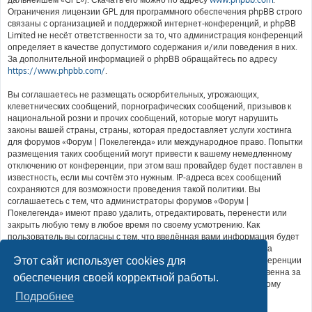
Ограничения лицензии GPL для программного обеспечения phpBB строго
связаны с организацией и поддержкой интернет-конференций, и phpBB
Limited не несёт ответственности за то, что администрация конференций
определяет в качестве допустимого содержания и/или поведения в них.
За дополнительной информацией о phpBB обращайтесь по адресу
https://www.phpbb.com/
.
Вы соглашаетесь не размещать оскорбительных, угрожающих,
клеветнических сообщений, порнографических сообщений, призывов к
национальной розни и прочих сообщений, которые могут нарушить
законы вашей страны, страны, которая предоставляет услуги хостинга
для форумов «Форум | Покелегенда» или международное право. Попытки
размещения таких сообщений могут привести к вашему немедленному
отключению от конференции, при этом ваш провайдер будет поставлен в
известность, если мы сочтём это нужным. IP-адреса всех сообщений
сохраняются для возможности проведения такой политики. Вы
соглашаетесь с тем, что администраторы форумов «Форум |
Покелегенда» имеют право удалить, отредактировать, перенести или
закрыть любую тему в любое время по своему усмотрению. Как
пользователь вы согласны с тем, что введённая вами информация будет
храниться в базе данных. Хотя эта информация не будет открыта
Этот сайт использует cookies для
третьим лицам без вашего разрешения, ни администрация конференции
«Форум | Покелегенда», ни phpBB Limited не может быть ответственна за
обеспечения своей корректной работы.
действия хакеров, которые могут привести к несанкционированному
доступу к ней.
Подробнее