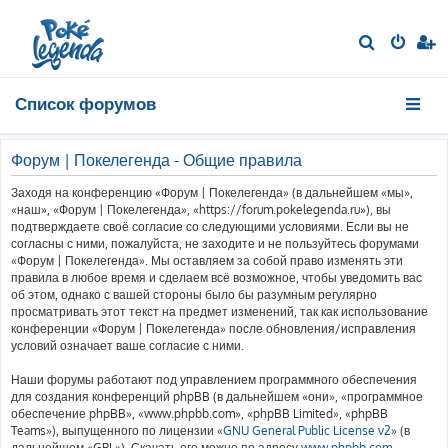
П
о
и
Список форумов
с
к
Форум | Покелегенда - Общие правила
Заходя на конференцию «Форум | Покелегенда» (в дальнейшем «мы»,
«наш», «Форум | Покелегенда», «https://forum.pokelegenda.ru»), вы
подтверждаете своё согласие со следующими условиями. Если вы не
согласны с ними, пожалуйста, не заходите и не пользуйтесь форумами
«Форум | Покелегенда». Мы оставляем за собой право изменять эти
правила в любое время и сделаем всё возможное, чтобы уведомить вас
об этом, однако с вашей стороны было бы разумным регулярно
просматривать этот текст на предмет изменений, так как использование
конференции «Форум | Покелегенда» после обновления/исправления
условий означает ваше согласие с ними.
Наши форумы работают под управлением программного обеспечения
для создания конференций phpBB (в дальнейшем «они», «программное
обеспечение phpBB», «www.phpbb.com», «phpBB Limited», «phpBB
Teams»), выпущенного по лицензии «
GNU General Public License v2
» (в
дальнейшем «GPL»). Скачать его можно по адресу
www.phpbb.com
.