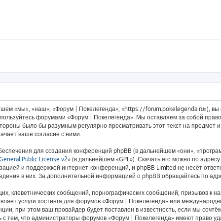
ем «мы», «наш», «Форум | Покелегенда», «https://forum.pokelegenda.ru»), в
е пользуйтесь форумами «Форум | Покелегенда». Мы оставляем за собой право
 стороны было бы разумным регулярно просматривать этот текст на предмет 
ачает ваше согласие с ними.
еспечения для создания конференций phpBB (в дальнейшем «они», «програ
eneral Public License v2
» (в дальнейшем «GPL»). Скачать его можно по адрес
зацией и поддержкой интернет-конференций, и phpBB Limited не несёт ответ
ведения в них. За дополнительной информацией о phpBB обращайтесь по ад
их, клеветнических сообщений, порнографических сообщений, призывов к на
авляет услуги хостинга для форумов «Форум | Покелегенда» или международ
ии, при этом ваш провайдер будет поставлен в известность, если мы сочтём
 с тем, что администраторы форумов «Форум | Покелегенда» имеют право уд