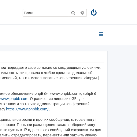
Поиск
Расширенный поиск
ы подтверждаете своё согласие со следующими условиями.
 изменять эти правила в любое время и сделаем всё
изменений, так как использование конференции «Форум |
ммное обеспечение phpBB», «www.phpbb.com», «phpBB
у
www.phpbb.com
. Ограничения лицензии GPL для
ственности за то, что администрация конференций
ресу
https://www.phpbb.com/
.
циональной розни и прочих сообщений, которые могут
ное право. Попытки размещения таких сообщений могут
 это нужным. IP-адреса всех сообщений сохраняются для
алить, отредактировать, перенести или закрыть любую