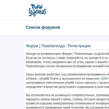
Список форумов
Форум | Покелегенда - Регистрация
Заходя на конференцию «Форум | Покелегенда» (в дальнейш
Если вы не согласны с ними, пожалуйста, не заходите и н
возможное, чтобы уведомить вас об этом, однако с вашей
Покелегенда» после обновления/исправления условий озн
Наши форумы работают под управлением программного об
Limited», «phpBB Teams»), выпущенного по лицензии «
GNU G
программного обеспечения phpBB строго связаны с органи
определяет в качестве допустимого содержания и/или по
Вы соглашаетесь не размещать оскорбительных, угрожающ
нарушить законы вашей страны, страны, которая предост
привести к вашему немедленному отключению от конференц
возможности проведения такой политики. Вы соглашаетесь