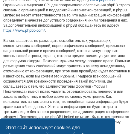
Ограничения лицензии GPL для программного обеспечения phpBB строго
связаны с организацией и поддержкой интернет-конференций, и phpBB
Limited не несёт ответственности за то, что администрация конференций
определяет в качестве допустимого содержания и/или поведения в них.
За дополнительной информацией о phpBB обращайтесь по адресу
https://www.phpbb.com/
.
Вы соглашаетесь не размещать оскорбительных, угрожающих,
клеветнических сообщений, порнографических сообщений, призывов к
национальной розни и прочих сообщений, которые могут нарушить
законы вашей страны, страны, которая предоставляет услуги хостинга
для форумов «Форум | Покелегенда» или международное право. Попытки
размещения таких сообщений могут привести к вашему немедленному
отключению от конференции, при этом ваш провайдер будет поставлен в
известность, если мы сочтём это нужным. IP-адреса всех сообщений
сохраняются для возможности проведения такой политики. Вы
соглашаетесь с тем, что администраторы форумов «Форум |
Покелегенда» имеют право удалить, отредактировать, перенести или
закрыть любую тему в любое время по своему усмотрению. Как
пользователь вы согласны с тем, что введённая вами информация будет
храниться в базе данных. Хотя эта информация не будет открыта
третьим лицам без вашего разрешения, ни администрация конференции
«Форум | Покелегенда», ни phpBB Limited не может быть ответственна за
действия хакеров, которые могут привести к несанкционированному
доступу к ней.
Этот сайт использует cookies для