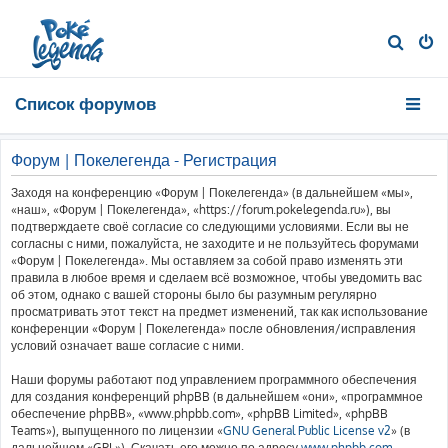
П
о
и
Список форумов
с
к
Форум | Покелегенда - Регистрация
Заходя на конференцию «Форум | Покелегенда» (в дальнейшем «мы»,
«наш», «Форум | Покелегенда», «https://forum.pokelegenda.ru»), вы
подтверждаете своё согласие со следующими условиями. Если вы не
согласны с ними, пожалуйста, не заходите и не пользуйтесь форумами
«Форум | Покелегенда». Мы оставляем за собой право изменять эти
правила в любое время и сделаем всё возможное, чтобы уведомить вас
об этом, однако с вашей стороны было бы разумным регулярно
просматривать этот текст на предмет изменений, так как использование
конференции «Форум | Покелегенда» после обновления/исправления
условий означает ваше согласие с ними.
Наши форумы работают под управлением программного обеспечения
для создания конференций phpBB (в дальнейшем «они», «программное
обеспечение phpBB», «www.phpbb.com», «phpBB Limited», «phpBB
Teams»), выпущенного по лицензии «
GNU General Public License v2
» (в
дальнейшем «GPL»). Скачать его можно по адресу
www.phpbb.com
.