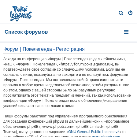
П
о
и
Список форумов
с
к
Форум | Покелегенда - Регистрация
Заходя на конференцию «Форум | Покелегенда» (в дальнейшем «мы»,
«наш», «Форум | Покелегенда», «https://forum.pokelegenda.ru»), вы
подтверждаете своё согласие со следующими условиями. Если вы не
согласны с ними, пожалуйста, не заходите и не пользуйтесь форумами
«Форум | Покелегенда». Мы оставляем за собой право изменять эти
правила в любое время и сделаем всё возможное, чтобы уведомить вас
об этом, однако с вашей стороны было бы разумным регулярно
просматривать этот текст на предмет изменений, так как использование
конференции «Форум | Покелегенда» после обновления/исправления
условий означает ваше согласие с ними.
Наши форумы работают под управлением программного обеспечения
для создания конференций phpBB (в дальнейшем «они», «программное
обеспечение phpBB», «www.phpbb.com», «phpBB Limited», «phpBB
Teams»), выпущенного по лицензии «
GNU General Public License v2
» (в
дальнейшем «GPL»). Скачать его можно по адресу
www.phpbb.com
.