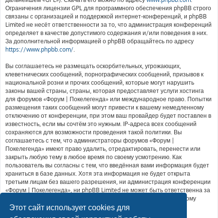
Ограничения лицензии GPL для программного обеспечения phpBB строго
связаны с организацией и поддержкой интернет-конференций, и phpBB
Limited не несёт ответственности за то, что администрация конференций
определяет в качестве допустимого содержания и/или поведения в них.
За дополнительной информацией о phpBB обращайтесь по адресу
https://www.phpbb.com/
.
Вы соглашаетесь не размещать оскорбительных, угрожающих,
клеветнических сообщений, порнографических сообщений, призывов к
национальной розни и прочих сообщений, которые могут нарушить
законы вашей страны, страны, которая предоставляет услуги хостинга
для форумов «Форум | Покелегенда» или международное право. Попытки
размещения таких сообщений могут привести к вашему немедленному
отключению от конференции, при этом ваш провайдер будет поставлен в
известность, если мы сочтём это нужным. IP-адреса всех сообщений
сохраняются для возможности проведения такой политики. Вы
соглашаетесь с тем, что администраторы форумов «Форум |
Покелегенда» имеют право удалить, отредактировать, перенести или
закрыть любую тему в любое время по своему усмотрению. Как
пользователь вы согласны с тем, что введённая вами информация будет
храниться в базе данных. Хотя эта информация не будет открыта
третьим лицам без вашего разрешения, ни администрация конференции
«Форум | Покелегенда», ни phpBB Limited не может быть ответственна за
действия хакеров, которые могут привести к несанкционированному
доступу к ней.
Этот сайт использует cookies для