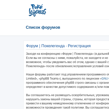
Список форумов
Форум | Покелегенда - Регистрация
Заходя на конференцию «Форум | Покелегенда» (в дальнейш
Если вы не согласны с ними, пожалуйста, не заходите и н
возможное, чтобы уведомить вас об этом, однако с вашей
Покелегенда» после обновления/исправления условий озн
Наши форумы работают под управлением программного об
Limited», «phpBB Teams»), выпущенного по лицензии «
GNU G
программного обеспечения phpBB строго связаны с органи
определяет в качестве допустимого содержания и/или по
Вы соглашаетесь не размещать оскорбительных, угрожающ
нарушить законы вашей страны, страны, которая предост
привести к вашему немедленному отключению от конференц
возможности проведения такой политики. Вы соглашаетесь