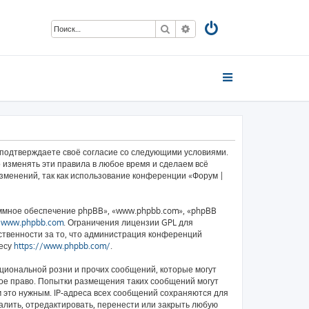
Поиск
Расширенный поиск
ы подтверждаете своё согласие со следующими условиями.
 изменять эти правила в любое время и сделаем всё
изменений, так как использование конференции «Форум |
ммное обеспечение phpBB», «www.phpbb.com», «phpBB
у
www.phpbb.com
. Ограничения лицензии GPL для
ственности за то, что администрация конференций
ресу
https://www.phpbb.com/
.
циональной розни и прочих сообщений, которые могут
ное право. Попытки размещения таких сообщений могут
 это нужным. IP-адреса всех сообщений сохраняются для
алить, отредактировать, перенести или закрыть любую