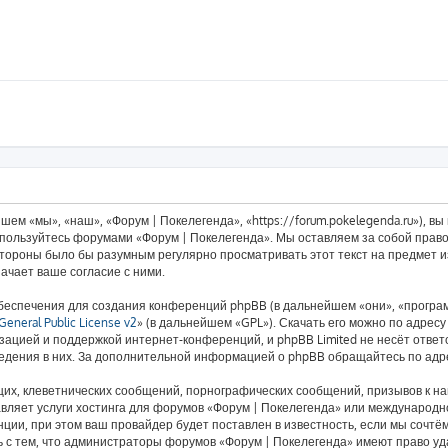
ем «мы», «наш», «Форум | Покелегенда», «https://forum.pokelegenda.ru»), в
е пользуйтесь форумами «Форум | Покелегенда». Мы оставляем за собой право
 стороны было бы разумным регулярно просматривать этот текст на предмет 
ачает ваше согласие с ними.
еспечения для создания конференций phpBB (в дальнейшем «они», «програ
eneral Public License v2
» (в дальнейшем «GPL»). Скачать его можно по адрес
зацией и поддержкой интернет-конференций, и phpBB Limited не несёт ответ
ведения в них. За дополнительной информацией о phpBB обращайтесь по ад
их, клеветнических сообщений, порнографических сообщений, призывов к на
авляет услуги хостинга для форумов «Форум | Покелегенда» или международ
ии, при этом ваш провайдер будет поставлен в известность, если мы сочтём
 с тем, что администраторы форумов «Форум | Покелегенда» имеют право уд