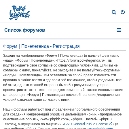
П
о
и
Список форумов
с
к
Форум | Покелегенда - Регистрация
Заходя на конференцию «Форум | Покелегенда» (в дальнейшем «мы»,
«наш», «Форум | Покелегенда», «https://forum.pokelegenda.ru»), вы
подтверждаете своё согласие со следующими условиями. Если вы не
согласны с ними, пожалуйста, не заходите и не пользуйтесь форумами
«Форум | Покелегенда». Мы оставляем за собой право изменять эти
правила в любое время и сделаем всё возможное, чтобы уведомить вас
об этом, однако с вашей стороны было бы разумным регулярно
просматривать этот текст на предмет изменений, так как использование
конференции «Форум | Покелегенда» после обновления/исправления
условий означает ваше согласие с ними.
Наши форумы работают под управлением программного обеспечения
для создания конференций phpBB (в дальнейшем «они», «программное
обеспечение phpBB», «www.phpbb.com», «phpBB Limited», «phpBB
Teams»), выпущенного по лицензии «
GNU General Public License v2
» (в
дальнейшем «GPL»). Скачать его можно по адресу
www.phpbb.com
.