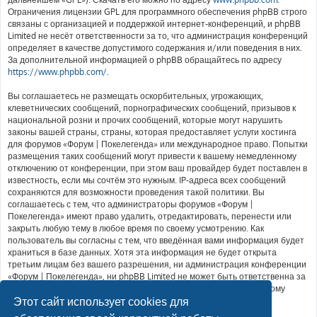
Ограничения лицензии GPL для программного обеспечения phpBB строго
связаны с организацией и поддержкой интернет-конференций, и phpBB
Limited не несёт ответственности за то, что администрация конференций
определяет в качестве допустимого содержания и/или поведения в них.
За дополнительной информацией о phpBB обращайтесь по адресу
https://www.phpbb.com/
.
Вы соглашаетесь не размещать оскорбительных, угрожающих,
клеветнических сообщений, порнографических сообщений, призывов к
национальной розни и прочих сообщений, которые могут нарушить
законы вашей страны, страны, которая предоставляет услуги хостинга
для форумов «Форум | Покелегенда» или международное право. Попытки
размещения таких сообщений могут привести к вашему немедленному
отключению от конференции, при этом ваш провайдер будет поставлен в
известность, если мы сочтём это нужным. IP-адреса всех сообщений
сохраняются для возможности проведения такой политики. Вы
соглашаетесь с тем, что администраторы форумов «Форум |
Покелегенда» имеют право удалить, отредактировать, перенести или
закрыть любую тему в любое время по своему усмотрению. Как
пользователь вы согласны с тем, что введённая вами информация будет
храниться в базе данных. Хотя эта информация не будет открыта
третьим лицам без вашего разрешения, ни администрация конференции
«Форум | Покелегенда», ни phpBB Limited не может быть ответственна за
действия хакеров, которые могут привести к несанкционированному
доступу к ней.
Этот сайт использует cookies для