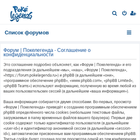
П
о
и
Список форумов
с
к
Форум | Покелегенда - Соглашение о
конфиденциальности
Это соглашение подробно объясняет, как «Форум | Покелегенда» и его
подразделения (в дальнейшем «мы», «наш», «Форум | Покелегенда»,
«https://forum.pokelegenda.ru») и phpBB (в дальнейшем «они»,
«программное обеспечение phpBB», «www.phpbb.com», «phpBB Limited»,
«phpBB Teams») используют информацию, полученную во время любой из
ваших пользовательских сессий (в дальнейшем «ваша информация»).
Ваша информация собирается двумя способами. Во-первых, просмотр
«Форум | Покелегенда» приведёт к созданию программным обеспечением
phpBB определённого числа cookies (небольшие текстовые файлы,
загружаемые в папку временных файлов вашего браузера). Первые две
cookie содержат только идентификатор пользователя (в дальнейшем
«user-id») и идентификатор анонимной сессии (в дальнейшем «session-
id»), автоматически присвоенные вам программным обеспечением phpBB.
Третья cookie будет создана после просмотра одной из тем конференции