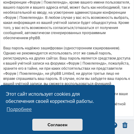
конференции «Форум | Покелегенда», кроме вашего имени пользователя,
вашего пароля и вашего адреса email, может быть как необходимой, так и
необязательной ко вводу, на усмотрение администрации конференции
«Форум | Покелегенда». В любом случае у вас есть возможность выбрать,
какая информация из вашей учётной записи будет общедоступна. Кроме
того, у вас есть возможность согласиться/отказаться от получения
сообщений, автоматически сгенерированных программным
обеспечением phpBB.
Ваш пароль надёжно зашифрован (односторонним хэшированием).
Однако не рекомендуется использовать этот же самый пароль,
регистрируясь на других сайтах. Ваш пароль является средством доступа
к вашей учётной записи на форумах «Форум | Покелегенда», пожалуйста,
храните его в тайне, ни при каких обстоятельствах ни представители
«Форум | Покелегенда», ни phpBB Limited, ни другое третье лицо не
вправе спрашивать ваш пароль. В случае, если вы забудете ваш пароль к
вашей учётной записи, вы сможете воспользоваться функцией
восстановления пароля «Забыли пароль?», предусмотренной
Этот сайт использует cookies для
программным обеспечением phpBB. Вам будет необходимо ввести ваше
имя пользователя и ваш адрес email, после чего программное
обеспечения своей корректной работы.
обеспечение phpBB сгенерирует вам новый пароль для вашей учётной
записи.
Подробнее
Согласен