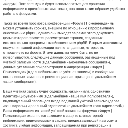
«Форум | Покелегенда» и будет использоваться для хранения
информации о прочтённых вами темах, повышая таким образом удобство
работы с форумами.
Также во время просмотра конференции «Форум | Покелегенда» мы
можем установить cookies, внешние по отношению к программному
обеспечению phpBB, однако они выходят за рамки этого документа,
целью которого является рассмотрение страниц, созданных
исключительно программным обеспечением phpBB. Вторым источником
получения вашей информации являются данные, которые вы
отправляете на форум. Этими данными могут быть, но не
исчерпываются, следующие данные: сообщения, размещённые под
учётной записью Гостя (в дальнейшем «анонимные сообщения»),
данные, указанные при регистрации в конференции «Форум |
Покелегенда» (в дальнейшем «ваша учётная запись») и сообщения,
оставленные вами после регистрации и авторизации (в дальнейшем
«ваши сообщения»).
Ваша учётная запись будет содержать, как минимум, однозначно
идентифицируемое имя (в дальнейшем «ваше имя пользователя»),
индивидуальный пароль для входа под вашей учётной записью (далее
«ваш пароль») и реальный адрес email (в дальнейшем «ваш адрес email»).
Ваша информация из вашей учётной записи на форумах «Форум |
Покелегенда» охраняется законами о защите компьютерной
информации, применяемыми в стране, предоставляющей нам услуги
хостинга. Любая информация, запрашиваемая при регистрации в