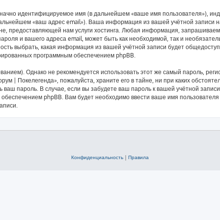
означно идентифицируемое имя (в дальнейшем «ваше имя пользователя»), ин
 дальнейшем «ваш адрес email»). Ваша информация из вашей учётной записи 
е, предоставляющей нам услуги хостинга. Любая информация, запрашиваема
ароля и вашего адреса email, может быть как необходимой, так и необязате
ность выбрать, какая информация из вашей учётной записи будет общедоступн
ерированных программным обеспечением phpBB.
ием). Однако не рекомендуется использовать этот же самый пароль, регист
рум | Покелегенда», пожалуйста, храните его в тайне, ни при каких обстояте
ть ваш пароль. В случае, если вы забудете ваш пароль к вашей учётной запи
обеспечением phpBB. Вам будет необходимо ввести ваше имя пользователя и
аписи.
Конфиденциальность
|
Правила