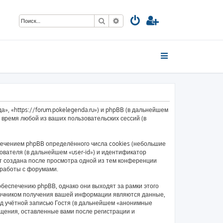
Поиск
Расширенный поиск
», «https://forum.pokelegenda.ru») и phpBB (в дальнейшем
время любой из ваших пользовательских сессий (в
ечением phpBB определённого числа cookies (небольшие
вателя (в дальнейшем «user-id») и идентификатор
ет создана после просмотра одной из тем конференции
 работы с форумами.
беспечению phpBB, однако они выходят за рамки этого
точником получения вашей информации являются данные,
д учётной записью Гостя (в дальнейшем «анонимные
бщения, оставленные вами после регистрации и