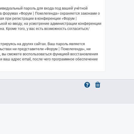
дивидуальный пароль для входа под вашей учётной
на форумах «Форум | Покелегенда» охраняется законами о
я при регистрации в конференции «Форум |
льной ко вводу, на усмотрение администрации конференции
а. Кроме того, у вас есть возможность согласиться/
рируясь на других сайтах. Ваш пароль является
льствах ни представители «Форум | Покелегенда», ни
си, вы сможете воспользоваться функцией восстановления
 ваш адрес email, после чего программное обеспечение