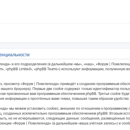
денциальности
енда» и его подразделения (в дальнейшем «мы», «наш», «Форум | Покелегенда
», «phpBB Limited», «phpBB Teams») используют информацию, полученную во 
, просмотр «Форум | Покелегенда» приведёт к созданию программным обесп
вашего браузера). Первые две cookie содержат только идентификатор пользо
чески присвоенные вам программным обеспечением phpBB. Третья cookie буд
ения информации о прочтённых вами темах, повышая таким образом удобство
нда» мы можем установить cookies, внешние по отношению к программному о
ниц, созданных исключительно программным обеспечением phpBB. Вторым ис
быть, но не исчерпываются, следующие данные: сообщения, размещённые по
ренции «Форум | Покелегенда» (в дальнейшем «ваша учётная запись») и соо