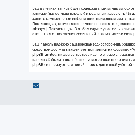
Ваша учётная запись будет содержать, как минимум, одн
записью (далее «ваш пароль») и реальный адрес email (в
защите компьютерной информации, применяемыми в стран
Покелегенда», кроме вашего имени пользователя, вашего п
«Форум | Покелегенда». В любом случае у вас есть возмож
отказаться от получения сообщений, автоматически сген
Ваш пароль надёжно зашифрован (односторонним хэширован
средством доступа к вашей учётной записи на форумах «Фо
phpBB Limited, ни другое третье лицо не вправе спрашива
пароля «Забыли пароль?», предусмотренной программным 
phpBB сгенерирует вам новый пароль для вашей учётной з