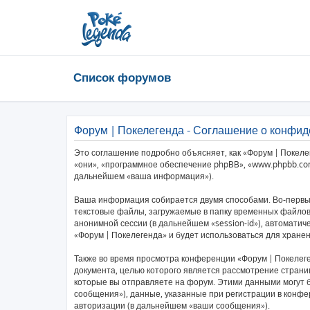
Список форумов
Форум | Покелегенда - Соглашение о конфи
Это соглашение подробно объясняет, как «Форум | Покелег
«они», «программное обеспечение phpBB», «www.phpbb.com
дальнейшем «ваша информация»).
Ваша информация собирается двумя способами. Во-первых
текстовые файлы, загружаемые в папку временных файлов 
анонимной сессии (в дальнейшем «session-id»), автомати
«Форум | Покелегенда» и будет использоваться для хран
Также во время просмотра конференции «Форум | Покелеге
документа, целью которого является рассмотрение стра
которые вы отправляете на форум. Этими данными могут 
сообщения»), данные, указанные при регистрации в конфе
авторизации (в дальнейшем «ваши сообщения»).