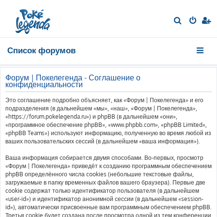
П
о
и
Список форумов
с
к
Форум | Покелегенда - Соглашение о
конфиденциальности
Это соглашение подробно объясняет, как «Форум | Покелегенда» и его
подразделения (в дальнейшем «мы», «наш», «Форум | Покелегенда»,
«https://forum.pokelegenda.ru») и phpBB (в дальнейшем «они»,
«программное обеспечение phpBB», «www.phpbb.com», «phpBB Limited»,
«phpBB Teams») используют информацию, полученную во время любой из
ваших пользовательских сессий (в дальнейшем «ваша информация»).
Ваша информация собирается двумя способами. Во-первых, просмотр
«Форум | Покелегенда» приведёт к созданию программным обеспечением
phpBB определённого числа cookies (небольшие текстовые файлы,
загружаемые в папку временных файлов вашего браузера). Первые две
cookie содержат только идентификатор пользователя (в дальнейшем
«user-id») и идентификатор анонимной сессии (в дальнейшем «session-
id»), автоматически присвоенные вам программным обеспечением phpBB.
Третья cookie будет создана после просмотра одной из тем конференции