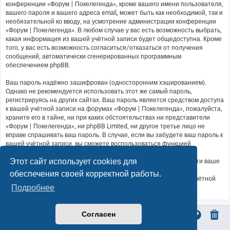
конференции «Форум | Покелегенда», кроме вашего имени пользователя,
вашего пароля и вашего адреса email, может быть как необходимой, так и
необязательной ко вводу, на усмотрение администрации конференции
«Форум | Покелегенда». В любом случае у вас есть возможность выбрать,
какая информация из вашей учётной записи будет общедоступна. Кроме
того, у вас есть возможность согласиться/отказаться от получения
сообщений, автоматически сгенерированных программным
обеспечением phpBB.
Ваш пароль надёжно зашифрован (односторонним хэшированием).
Однако не рекомендуется использовать этот же самый пароль,
регистрируясь на других сайтах. Ваш пароль является средством доступа
к вашей учётной записи на форумах «Форум | Покелегенда», пожалуйста,
храните его в тайне, ни при каких обстоятельствах ни представители
«Форум | Покелегенда», ни phpBB Limited, ни другое третье лицо не
вправе спрашивать ваш пароль. В случае, если вы забудете ваш пароль к
вашей учётной записи, вы сможете воспользоваться функцией
восстановления пароля «Забыли пароль?», предусмотренной
Этот сайт использует cookies для
программным обеспечением phpBB. Вам будет необходимо ввести ваше
имя пользователя и ваш адрес email, после чего программное
обеспечения своей корректной работы.
обеспечение phpBB сгенерирует вам новый пароль для вашей учётной
записи.
Подробнее
Согласен