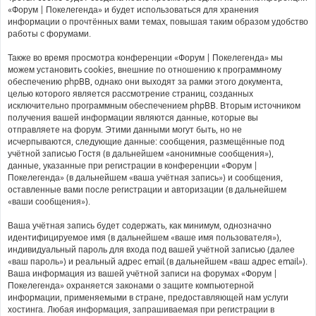
«Форум | Покелегенда» и будет использоваться для хранения
информации о прочтённых вами темах, повышая таким образом удобство
работы с форумами.
Также во время просмотра конференции «Форум | Покелегенда» мы
можем установить cookies, внешние по отношению к программному
обеспечению phpBB, однако они выходят за рамки этого документа,
целью которого является рассмотрение страниц, созданных
исключительно программным обеспечением phpBB. Вторым источником
получения вашей информации являются данные, которые вы
отправляете на форум. Этими данными могут быть, но не
исчерпываются, следующие данные: сообщения, размещённые под
учётной записью Гостя (в дальнейшем «анонимные сообщения»),
данные, указанные при регистрации в конференции «Форум |
Покелегенда» (в дальнейшем «ваша учётная запись») и сообщения,
оставленные вами после регистрации и авторизации (в дальнейшем
«ваши сообщения»).
Ваша учётная запись будет содержать, как минимум, однозначно
идентифицируемое имя (в дальнейшем «ваше имя пользователя»),
индивидуальный пароль для входа под вашей учётной записью (далее
«ваш пароль») и реальный адрес email (в дальнейшем «ваш адрес email»).
Ваша информация из вашей учётной записи на форумах «Форум |
Покелегенда» охраняется законами о защите компьютерной
информации, применяемыми в стране, предоставляющей нам услуги
хостинга. Любая информация, запрашиваемая при регистрации в