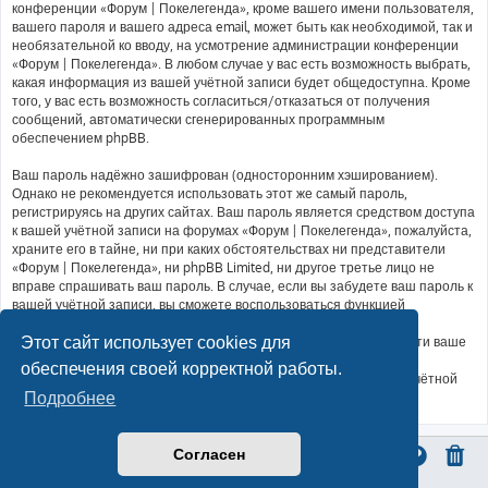
конференции «Форум | Покелегенда», кроме вашего имени пользователя,
вашего пароля и вашего адреса email, может быть как необходимой, так и
необязательной ко вводу, на усмотрение администрации конференции
«Форум | Покелегенда». В любом случае у вас есть возможность выбрать,
какая информация из вашей учётной записи будет общедоступна. Кроме
того, у вас есть возможность согласиться/отказаться от получения
сообщений, автоматически сгенерированных программным
обеспечением phpBB.
Ваш пароль надёжно зашифрован (односторонним хэшированием).
Однако не рекомендуется использовать этот же самый пароль,
регистрируясь на других сайтах. Ваш пароль является средством доступа
к вашей учётной записи на форумах «Форум | Покелегенда», пожалуйста,
храните его в тайне, ни при каких обстоятельствах ни представители
«Форум | Покелегенда», ни phpBB Limited, ни другое третье лицо не
вправе спрашивать ваш пароль. В случае, если вы забудете ваш пароль к
вашей учётной записи, вы сможете воспользоваться функцией
восстановления пароля «Забыли пароль?», предусмотренной
Этот сайт использует cookies для
программным обеспечением phpBB. Вам будет необходимо ввести ваше
имя пользователя и ваш адрес email, после чего программное
обеспечения своей корректной работы.
обеспечение phpBB сгенерирует вам новый пароль для вашей учётной
записи.
Подробнее
Согласен