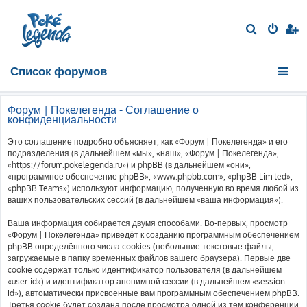
П
о
и
Список форумов
с
к
Форум | Покелегенда - Соглашение о
конфиденциальности
Это соглашение подробно объясняет, как «Форум | Покелегенда» и его
подразделения (в дальнейшем «мы», «наш», «Форум | Покелегенда»,
«https://forum.pokelegenda.ru») и phpBB (в дальнейшем «они»,
«программное обеспечение phpBB», «www.phpbb.com», «phpBB Limited»,
«phpBB Teams») используют информацию, полученную во время любой из
ваших пользовательских сессий (в дальнейшем «ваша информация»).
Ваша информация собирается двумя способами. Во-первых, просмотр
«Форум | Покелегенда» приведёт к созданию программным обеспечением
phpBB определённого числа cookies (небольшие текстовые файлы,
загружаемые в папку временных файлов вашего браузера). Первые две
cookie содержат только идентификатор пользователя (в дальнейшем
«user-id») и идентификатор анонимной сессии (в дальнейшем «session-
id»), автоматически присвоенные вам программным обеспечением phpBB.
Третья cookie будет создана после просмотра одной из тем конференции