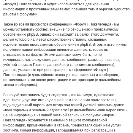
«Форум | Покелегенда» и будет использоваться для хранения
информации о прочтённых вами темах, повышая таким образом удобство
работы с форумами.
Также во время просмотра конференции «Форум | Покелегенда» мы
можем установить cookies, внешние по отношению к программному
обеспечению phpBB, однако они выходят за рамки этого документа,
целью которого является рассмотрение страниц, созданных
исключительно программным обеспечением phpBB. Вторым источником
получения вашей информации являются данные, которые вы
отправляете на форум. Этими данными могут быть, но не
исчерпываются, следующие данные: сообщения, размещённые под
учётной записью Гостя (в дальнейшем «анонимные сообщения»),
данные, указанные при регистрации в конференции «Форум |
Покелегенда» (в дальнейшем «ваша учётная запись») и сообщения,
оставленные вами после регистрации и авторизации (в дальнейшем
«ваши сообщения»).
Ваша учётная запись будет содержать, как минимум, однозначно
идентифицируемое имя (в дальнейшем «ваше имя пользователя»),
индивидуальный пароль для входа под вашей учётной записью (далее
«ваш пароль») и реальный адрес email (в дальнейшем «ваш адрес email»).
Ваша информация из вашей учётной записи на форумах «Форум |
Покелегенда» охраняется законами о защите компьютерной
информации, применяемыми в стране, предоставляющей нам услуги
хостинга. Любая информация, запрашиваемая при регистрации в