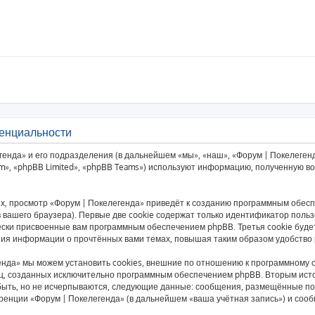
денциальности
енда» и его подразделения (в дальнейшем «мы», «наш», «Форум | Покелегенда
», «phpBB Limited», «phpBB Teams») используют информацию, полученную во 
, просмотр «Форум | Покелегенда» приведёт к созданию программным обесп
вашего браузера). Первые две cookie содержат только идентификатор пользо
чески присвоенные вам программным обеспечением phpBB. Третья cookie буд
ения информации о прочтённых вами темах, повышая таким образом удобство
нда» мы можем установить cookies, внешние по отношению к программному о
ниц, созданных исключительно программным обеспечением phpBB. Вторым ис
быть, но не исчерпываются, следующие данные: сообщения, размещённые по
ренции «Форум | Покелегенда» (в дальнейшем «ваша учётная запись») и соо