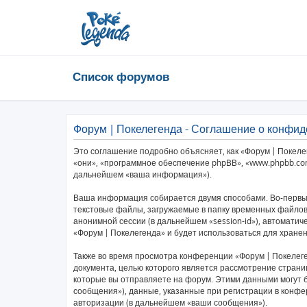
Список форумов
Форум | Покелегенда - Соглашение о конфи
Это соглашение подробно объясняет, как «Форум | Покелег
«они», «программное обеспечение phpBB», «www.phpbb.com
дальнейшем «ваша информация»).
Ваша информация собирается двумя способами. Во-первых
текстовые файлы, загружаемые в папку временных файлов 
анонимной сессии (в дальнейшем «session-id»), автомати
«Форум | Покелегенда» и будет использоваться для хран
Также во время просмотра конференции «Форум | Покелеге
документа, целью которого является рассмотрение стра
которые вы отправляете на форум. Этими данными могут 
сообщения»), данные, указанные при регистрации в конфе
авторизации (в дальнейшем «ваши сообщения»).