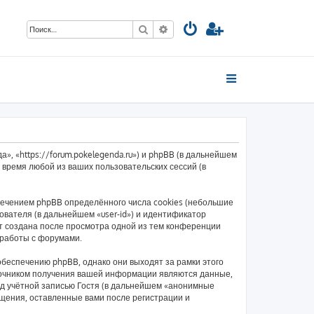
Поиск
Расширенный поиск
», «https://forum.pokelegenda.ru») и phpBB (в дальнейшем
время любой из ваших пользовательских сессий (в
ечением phpBB определённого числа cookies (небольшие
вателя (в дальнейшем «user-id») и идентификатор
ет создана после просмотра одной из тем конференции
 работы с форумами.
беспечению phpBB, однако они выходят за рамки этого
точником получения вашей информации являются данные,
д учётной записью Гостя (в дальнейшем «анонимные
бщения, оставленные вами после регистрации и