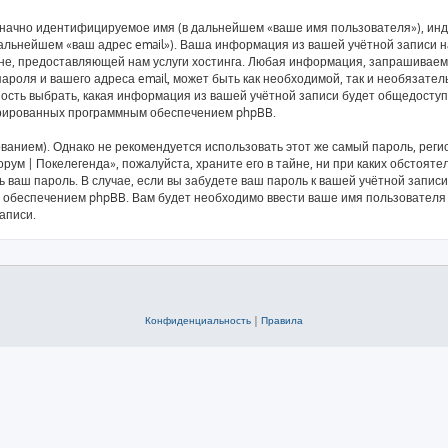
означно идентифицируемое имя (в дальнейшем «ваше имя пользователя»), ин
 дальнейшем «ваш адрес email»). Ваша информация из вашей учётной записи 
е, предоставляющей нам услуги хостинга. Любая информация, запрашиваема
ароля и вашего адреса email, может быть как необходимой, так и необязате
ность выбрать, какая информация из вашей учётной записи будет общедоступн
ерированных программным обеспечением phpBB.
ием). Однако не рекомендуется использовать этот же самый пароль, регист
рум | Покелегенда», пожалуйста, храните его в тайне, ни при каких обстояте
ть ваш пароль. В случае, если вы забудете ваш пароль к вашей учётной запи
обеспечением phpBB. Вам будет необходимо ввести ваше имя пользователя и
аписи.
Конфиденциальность
|
Правила