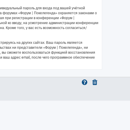
дивидуальный пароль для входа под вашей учётной
на форумах «Форум | Покелегенда» охраняется законами о
я при регистрации в конференции «Форум |
льной ко вводу, на усмотрение администрации конференции
а. Кроме того, у вас есть возможность согласиться/
рируясь на других сайтах. Ваш пароль является
льствах ни представители «Форум | Покелегенда», ни
си, вы сможете воспользоваться функцией восстановления
 ваш адрес email, после чего программное обеспечение