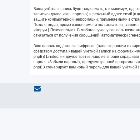
Ваша учётная запись будет содержать, как минимум, одн
записью (далее «ваш пароль») и реальный адрес email (в
защите компьютерной информации, применяемыми в стран
Покелегенда», кроме вашего имени пользователя, вашего п
«Форум | Покелегенда». В любом случае у вас есть возмож
отказаться от получения сообщений, автоматически сген
Ваш пароль надёжно зашифрован (односторонним хэширован
средством доступа к вашей учётной записи на форумах «Фо
phpBB Limited, ни другое третье лицо не вправе спрашива
пароля «Забыли пароль?», предусмотренной программным 
phpBB сгенерирует вам новый пароль для вашей учётной з