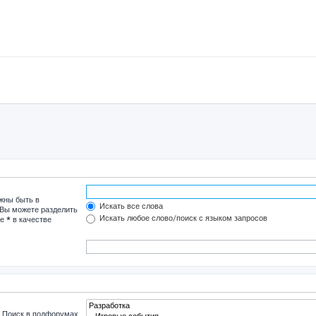
лжны быть в
Искать все слова
 Вы можете разделить
Искать любое слово/поиск с языком запросов
те
*
в качестве
. Поиск в подфорумах