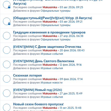
Августа)
Последнее сообщение
Makasimka
«
03 авг 2026, 09:25
Добавлено в форуме
Официальные турниры
[Общедоступный][Ринг][1v1][6x6] 100ур. (8 Августа)
Последнее сообщение
Makasimka
«
03 авг 2026, 09:21
Добавлено в форуме
Официальные турниры
Грядущие изменения в проведении турниров
Последнее сообщение
Makasimka
«
27 апр 2026, 06:38
Добавлено в форуме
Официальные турниры
[EVENT][MINI] С Днем защитника Отечества
Последнее сообщение
Makasimka
«
20 фев 2026, 08:43
Добавлено в форуме
Игровые события
[EVENT][MINI] День Святого Валентина
Последнее сообщение
Makasimka
«
12 фев 2026, 19:16
Добавлено в форуме
Игровые события
Сезонная лотерея
Последнее сообщение
Makasimka
«
09 фев 2026, 17:14
Добавлено в форуме
Игровые новости
[EVENT][MINI] Новый год (2026)
Последнее сообщение
Makasimka
«
27 дек 2025, 15:49
Добавлено в форуме
Игровые события
Новый сезон боевого пропуска!
Последнее сообщение
Makasimka
«
13 окт 2025, 13:48