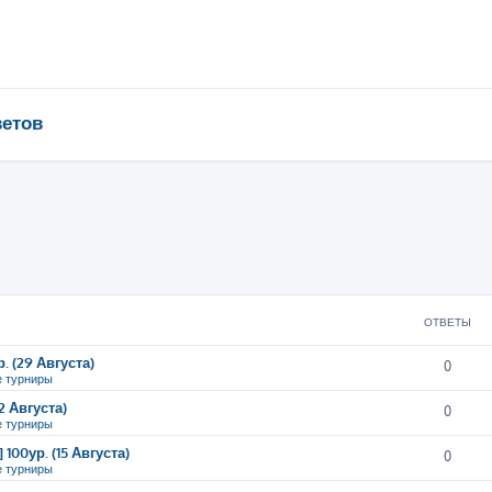
ветов
ОТВЕТЫ
. (29 Августа)
0
 турниры
2 Августа)
0
 турниры
100ур. (15 Августа)
0
 турниры