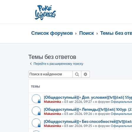
Список форумов
Поиск
Темы без от
Темы без ответов
Перейти к расширенному поиску
Поиск
Расширенный поиск
ТЕМЫ
[Общедоступный][+ Доп. условия][1v1][6x6] 55ур
Makasimka
»
03 авг 2026, 09:27
» в форуме
Официальные
[Общедоступный][+ Легенды][1v1][6x6] 100ур. (2
Makasimka
»
03 авг 2026, 09:26
» в форуме
Официальные
[Общедоступный][+ Без способностей][1v1][6x6] 
Makasimka
»
03 авг 2026, 09:25
» в форуме
Официальные