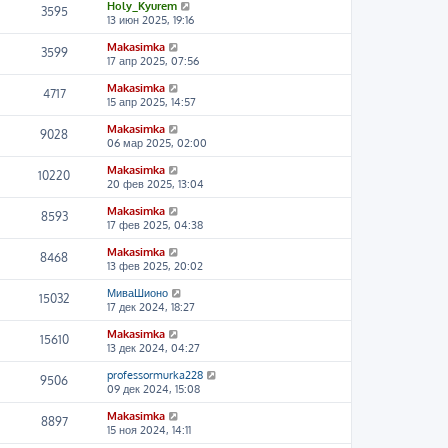
Holy_Kyurem
3595
13 июн 2025, 19:16
Makasimka
3599
17 апр 2025, 07:56
Makasimka
4717
15 апр 2025, 14:57
Makasimka
9028
06 мар 2025, 02:00
Makasimka
10220
20 фев 2025, 13:04
Makasimka
8593
17 фев 2025, 04:38
Makasimka
8468
13 фев 2025, 20:02
МиваШионо
15032
17 дек 2024, 18:27
Makasimka
15610
13 дек 2024, 04:27
professormurka228
9506
09 дек 2024, 15:08
Makasimka
8897
15 ноя 2024, 14:11