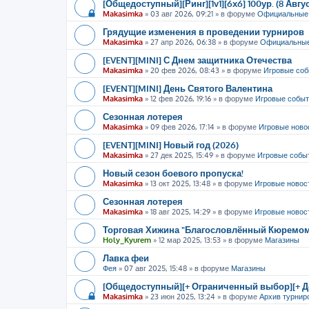
[Общедоступный][Ринг][1v1][6x6] 100ур. (8 Авгус
Makasimka
»
03 авг 2026, 09:21
» в форуме
Официальные
Грядущие изменения в проведении турниров
Makasimka
»
27 апр 2026, 06:38
» в форуме
Официальные
[EVENT][MINI] С Днем защитника Отечества
Makasimka
»
20 фев 2026, 08:43
» в форуме
Игровые соб
[EVENT][MINI] День Святого Валентина
Makasimka
»
12 фев 2026, 19:16
» в форуме
Игровые событ
Сезонная лотерея
Makasimka
»
09 фев 2026, 17:14
» в форуме
Игровые ново
[EVENT][MINI] Новый год (2026)
Makasimka
»
27 дек 2025, 15:49
» в форуме
Игровые собы
Новый сезон боевого пропуска!
Makasimka
»
13 окт 2025, 13:48
» в форуме
Игровые новос
Сезонная лотерея
Makasimka
»
18 авг 2025, 14:29
» в форуме
Игровые новос
Торговая Хижина "Благословлённый Кюремо
Holy_Kyurem
»
12 мар 2025, 13:53
» в форуме
Магазины
Лавка феи
Фея
»
07 авг 2025, 15:48
» в форуме
Магазины
[Общедоступный][+ Ограниченный выбор][+ Доп.
Makasimka
»
23 июн 2025, 13:24
» в форуме
Архив турнир