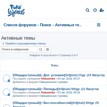
П
о
и
Список форумов
Поиск
Активные темы
с
к
Активные темы
Перейти к расширенному поиску
Поиск
Расширенный поиск
Найдено 4 результата • Страница
1
из
1
Темы
[Общедоступный][+ Доп. условия][1v1][6x6] 55ур. (29 Августа)
Последнее сообщение
Makasimka
«
03 авг 2026, 09:27
Добавлено в форуме
Официальные турниры
[Общедоступный][+ Легенды][1v1][6x6] 100ур. (22 Августа)
Последнее сообщение
Makasimka
«
03 авг 2026, 09:26
Добавлено в форуме
Официальные турниры
[Общедоступный][+ Без способностей][1v1][6x6] 100ур. (15
Августа)