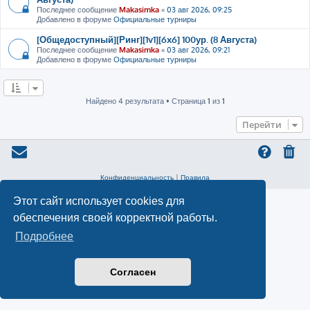
Последнее сообщение
Makasimka
«
03 авг 2026, 09:25
Добавлено в форуме
Официальные турниры
[Общедоступный][Ринг][1v1][6x6] 100ур. (8 Августа)
Последнее сообщение
Makasimka
«
03 авг 2026, 09:21
Добавлено в форуме
Официальные турниры
Найдено 4 результата • Страница
1
из
1
Перейти
Конфиденциальность
|
Правила
Этот сайт использует cookies для
обеспечения своей корректной работы.
Подробнее
Согласен