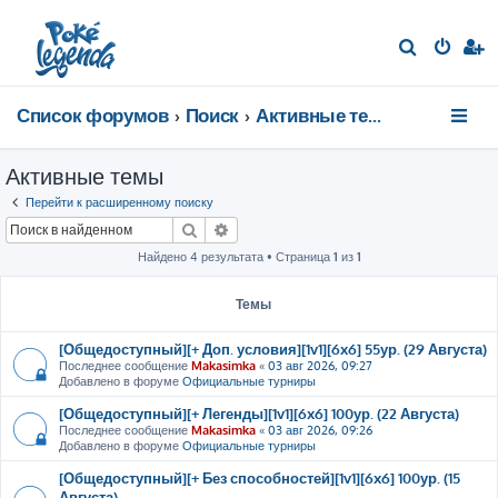
П
о
и
Список форумов
Поиск
Активные темы
с
к
Активные темы
Перейти к расширенному поиску
Поиск
Расширенный поиск
Найдено 4 результата • Страница
1
из
1
Темы
[Общедоступный][+ Доп. условия][1v1][6x6] 55ур. (29 Августа)
Последнее сообщение
Makasimka
«
03 авг 2026, 09:27
Добавлено в форуме
Официальные турниры
[Общедоступный][+ Легенды][1v1][6x6] 100ур. (22 Августа)
Последнее сообщение
Makasimka
«
03 авг 2026, 09:26
Добавлено в форуме
Официальные турниры
[Общедоступный][+ Без способностей][1v1][6x6] 100ур. (15
Августа)