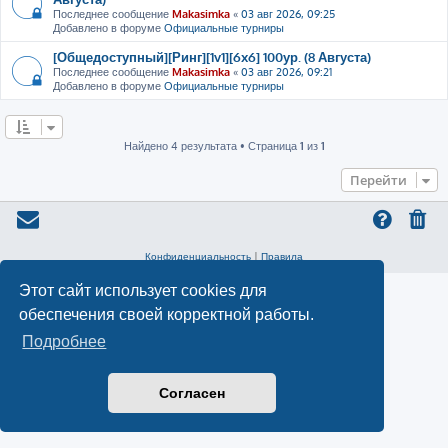
Последнее сообщение
Makasimka
«
03 авг 2026, 09:25
Добавлено в форуме
Официальные турниры
[Общедоступный][Ринг][1v1][6x6] 100ур. (8 Августа)
Последнее сообщение
Makasimka
«
03 авг 2026, 09:21
Добавлено в форуме
Официальные турниры
Найдено 4 результата • Страница
1
из
1
Перейти
Конфиденциальность
|
Правила
Этот сайт использует cookies для
обеспечения своей корректной работы.
Подробнее
Согласен