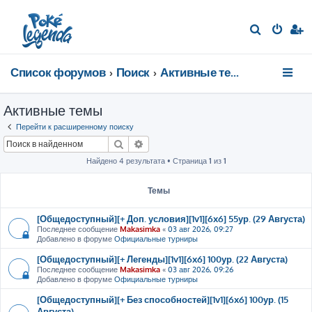
П
о
и
Список форумов
Поиск
Активные темы
с
к
Активные темы
Перейти к расширенному поиску
Поиск
Расширенный поиск
Найдено 4 результата • Страница
1
из
1
Темы
[Общедоступный][+ Доп. условия][1v1][6x6] 55ур. (29 Августа)
Последнее сообщение
Makasimka
«
03 авг 2026, 09:27
Добавлено в форуме
Официальные турниры
[Общедоступный][+ Легенды][1v1][6x6] 100ур. (22 Августа)
Последнее сообщение
Makasimka
«
03 авг 2026, 09:26
Добавлено в форуме
Официальные турниры
[Общедоступный][+ Без способностей][1v1][6x6] 100ур. (15
Августа)