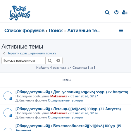
П
о
и
Список форумов
Поиск
Активные темы
с
к
Активные темы
Перейти к расширенному поиску
Поиск
Расширенный поиск
Найдено 4 результата • Страница
1
из
1
Темы
[Общедоступный][+ Доп. условия][1v1][6x6] 55ур. (29 Августа)
Последнее сообщение
Makasimka
«
03 авг 2026, 09:27
Добавлено в форуме
Официальные турниры
[Общедоступный][+ Легенды][1v1][6x6] 100ур. (22 Августа)
Последнее сообщение
Makasimka
«
03 авг 2026, 09:26
Добавлено в форуме
Официальные турниры
[Общедоступный][+ Без способностей][1v1][6x6] 100ур. (15
Августа)