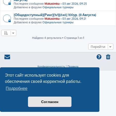
Последнее сообщение
Makasimka
«
03 авг 2026, 09:25
Добавлено в форуме
Официальные турниры
[Общедоступный][Ринг][1v1][6x6] 100ур. (8 Августа)
Последнее сообщение
Makasimka
«
03 авг 2026, 09:21
Добавлено в форуме
Официальные турниры
Найдено 4 результата • Страница
1
из
1
Перейти
Конфиденциальность
|
Правила
Этот сайт использует cookies для
обеспечения своей корректной работы.
Подробнее
Согласен