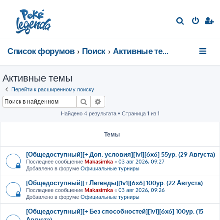
П
о
и
Список форумов
Поиск
Активные темы
с
к
Активные темы
Перейти к расширенному поиску
Поиск
Расширенный поиск
Найдено 4 результата • Страница
1
из
1
Темы
[Общедоступный][+ Доп. условия][1v1][6x6] 55ур. (29 Августа)
Последнее сообщение
Makasimka
«
03 авг 2026, 09:27
Добавлено в форуме
Официальные турниры
[Общедоступный][+ Легенды][1v1][6x6] 100ур. (22 Августа)
Последнее сообщение
Makasimka
«
03 авг 2026, 09:26
Добавлено в форуме
Официальные турниры
[Общедоступный][+ Без способностей][1v1][6x6] 100ур. (15
Августа)