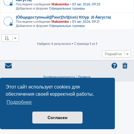
Последнее сообщение
Makasimka
«
03 авг 2026, 09:25
Добавлено в форуме
Официальные турниры
[Общедоступный][Ринг][1v1][6x6] 100ур. (8 Августа)
Последнее сообщение
Makasimka
«
03 авг 2026, 09:21
Добавлено в форуме
Официальные турниры
Найдено 4 результата • Страница
1
из
1
Перейти
Конфиденциальность
|
Правила
Этот сайт использует cookies для
обеспечения своей корректной работы.
Подробнее
Согласен