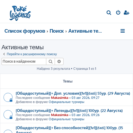
П
о
и
Список форумов
Поиск
Активные темы
с
к
Активные темы
Перейти к расширенному поиску
Поиск
Расширенный поиск
Найдено 3 результата • Страница
1
из
1
Темы
[Общедоступный][+ Доп. условия][1v1][6x6] 55ур. (29 Августа)
Последнее сообщение
Makasimka
«
03 авг 2026, 09:27
Добавлено в форуме
Официальные турниры
[Общедоступный][+ Легенды][1v1][6x6] 100ур. (22 Августа)
Последнее сообщение
Makasimka
«
03 авг 2026, 09:26
Добавлено в форуме
Официальные турниры
[Общедоступный][+ Без способностей][1v1][6x6] 100ур. (15
Августа)