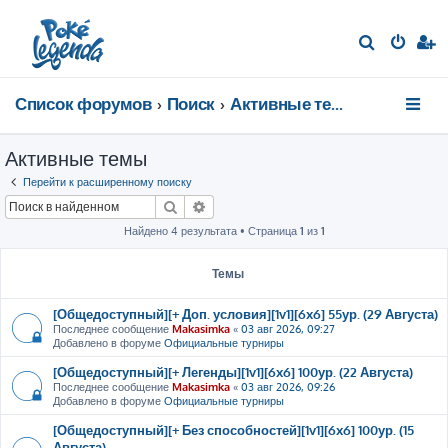
П
о
и
Список форумов
Поиск
Активные темы
с
к
Активные темы
Перейти к расширенному поиску
Поиск
Расширенный поиск
Найдено 4 результата • Страница
1
из
1
Темы
[Общедоступный][+ Доп. условия][1v1][6x6] 55ур. (29 Августа)
Последнее сообщение
Makasimka
«
03 авг 2026, 09:27
Добавлено в форуме
Официальные турниры
[Общедоступный][+ Легенды][1v1][6x6] 100ур. (22 Августа)
Последнее сообщение
Makasimka
«
03 авг 2026, 09:26
Добавлено в форуме
Официальные турниры
[Общедоступный][+ Без способностей][1v1][6x6] 100ур. (15
Августа)