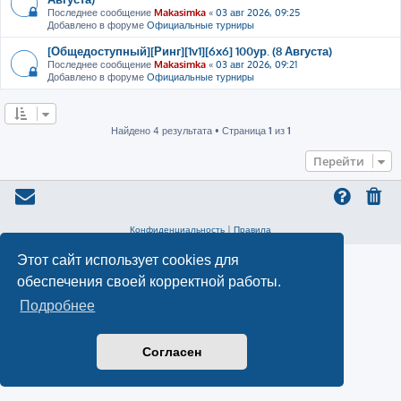
Последнее сообщение
Makasimka
«
03 авг 2026, 09:25
Добавлено в форуме
Официальные турниры
[Общедоступный][Ринг][1v1][6x6] 100ур. (8 Августа)
Последнее сообщение
Makasimka
«
03 авг 2026, 09:21
Добавлено в форуме
Официальные турниры
Найдено 4 результата • Страница
1
из
1
Перейти
Конфиденциальность
|
Правила
Этот сайт использует cookies для
обеспечения своей корректной работы.
Подробнее
Согласен