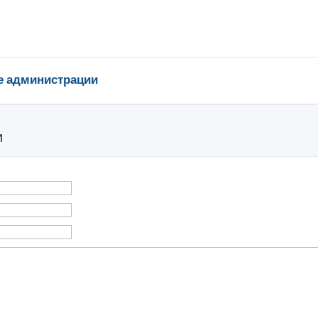
е администрации
и