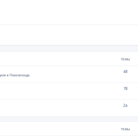
ТЕМЫ
48
или в Покелегенде.
78
26
ТЕМЫ