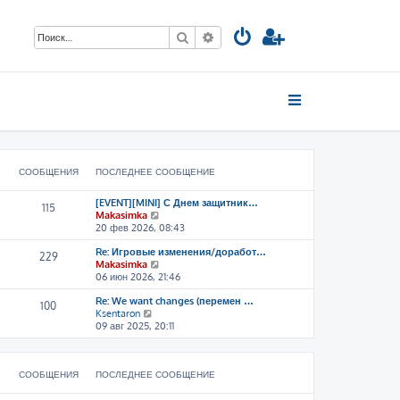
Поиск
Расширенный поиск
СООБЩЕНИЯ
ПОСЛЕДНЕЕ СООБЩЕНИЕ
[EVENT][MINI] С Днем защитник…
115
П
Makasimka
е
20 фев 2026, 08:43
р
Re: Игровые изменения/доработ…
е
229
П
Makasimka
й
е
06 июн 2026, 21:46
т
р
и
Re: We want changes (перемен …
е
к
100
П
Ksentaron
й
п
е
09 авг 2025, 20:11
т
о
р
и
с
е
к
л
й
п
е
СООБЩЕНИЯ
ПОСЛЕДНЕЕ СООБЩЕНИЕ
т
о
д
и
с
н