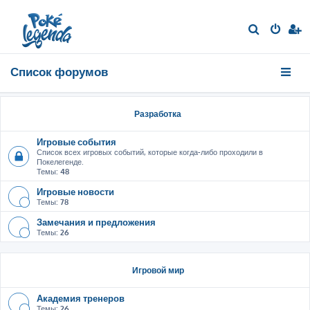
П
о
и
Список форумов
с
к
Разработка
Игровые события
Список всех игровых событий, которые когда-либо проходили в
Покелегенде.
Темы:
48
Игровые новости
Темы:
78
Замечания и предложения
Темы:
26
Игровой мир
Академия тренеров
Темы:
26